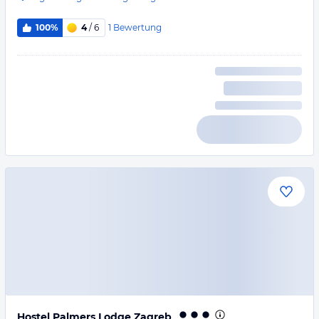
1
Bewertung
100%
4
/ 6
Hostel Palmers Lodge Zagreb