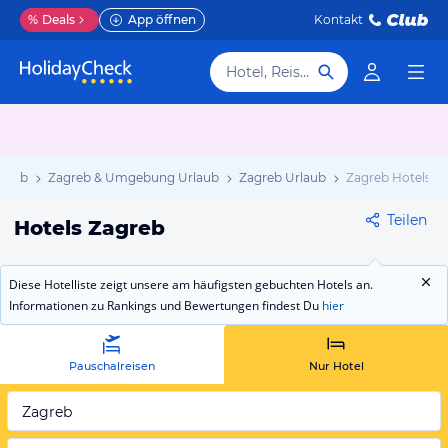
%
Deals
App öffnen
Kontakt
Hotel, Reiseziel
rlaub
Zagreb & Umgebung Urlaub
Zagreb Urlaub
Zagreb Hotels
Teilen
Hotels Zagreb
Diese Hotelliste zeigt unsere am häufigsten gebuchten Hotels an.
Informationen zu Rankings und Bewertungen findest Du
hier
Pauschalreisen
Nur Hotel
Zagreb