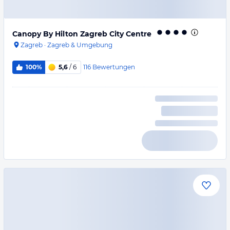
Canopy By Hilton Zagreb City Centre
Zagreb
·
Zagreb & Umgebung
116
Bewertungen
100%
5,6
/ 6