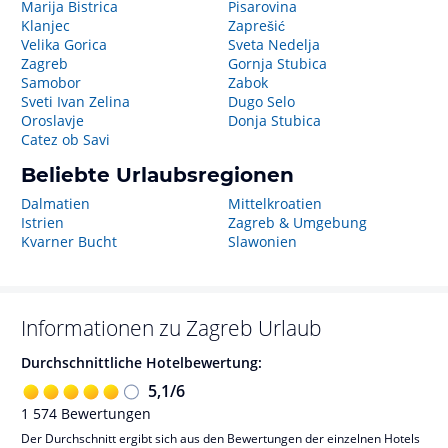
Marija Bistrica
Pisarovina
Klanjec
Zaprešić
Velika Gorica
Sveta Nedelja
Zagreb
Gornja Stubica
Samobor
Zabok
Sveti Ivan Zelina
Dugo Selo
Oroslavje
Donja Stubica
Catez ob Savi
Beliebte Urlaubsregionen
Dalmatien
Mittelkroatien
Istrien
Zagreb & Umgebung
Kvarner Bucht
Slawonien
Informationen zu
Zagreb
Urlaub
Durchschnittliche Hotelbewertung:
5,1
/
6
1 574
Bewertungen
Der Durchschnitt ergibt sich aus den Bewertungen der einzelnen Hotels