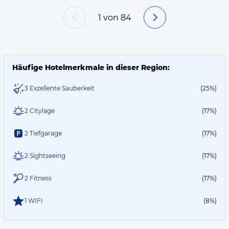
1
von
84
Häufige Hotelmerkmale in dieser Region:
3 Exzellente Sauberkeit
(25%)
2 Citylage
(17%)
2 Tiefgarage
(17%)
2 Sightseeing
(17%)
2 Fitness
(17%)
1 WIFI
(8%)