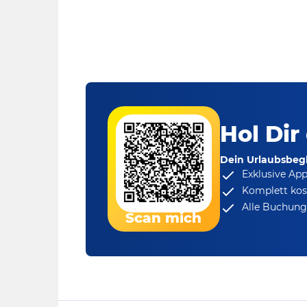
Hol Dir
Dein Urlaubsbegl
Exklusive Ap
Komplett kos
Alle Buchungs
Scan mich