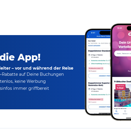
 die App!
eiter – vor und während der Reise
p-Rabatte
auf Deine Buchungen
tenlos,
keine Werbung
infos immer griffbereit