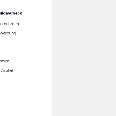
olidayCheck
ternehmen
 Werbung
hemen
 Artikel