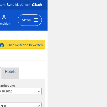
takt
HolidayCheck 
Menü
melden
Einen Reisetipp bewerten
Hotels
ezeitraum
06.10.2026
der
0