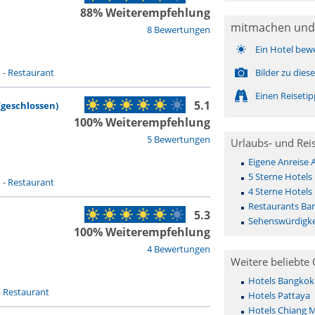
88% Weiterempfehlung
mitmachen und
8 Bewertungen
Ein Hotel bew
n
-
Restaurant
Bilder zu die
Einen Reiseti
5.1
geschlossen)
100% Weiterempfehlung
5 Bewertungen
Urlaubs- und Rei
Eigene Anreise 
5 Sterne Hotels 
n
-
Restaurant
4 Sterne Hotels 
Restaurants Ban
5.3
Sehenswürdigke
100% Weiterempfehlung
4 Bewertungen
Weitere beliebte 
Hotels Bangkok
-
Restaurant
Hotels Pattaya
Hotels Chiang M