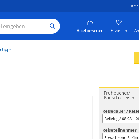
Kon
Hotel bewerten
Favoriten
An
etipps
Frühbucher/
Pauschalreisen
Reisedauer / Reis
Beliebig / 08.08. - 
Reiseteilnehmer
Erwachsene
2
, Kin