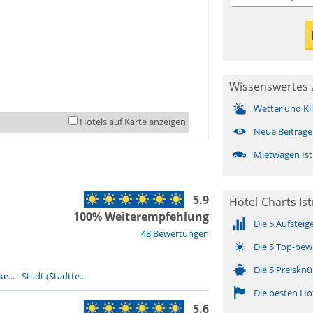
Wissenswertes z
Wetter und Kl
Hotels auf Karte anzeigen
Neue Beiträge
Mietwagen Ist
5.9
Hotel-Charts Ist
100% Weiterempfehlung
Die 5 Aufsteig
48 Bewertungen
Die 5 Top-bew
Die 5 Preisknü
e...
-
Stadt (Stadtte...
Die besten Ho
5.6