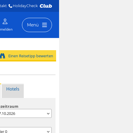
takt
HolidayCheck 
Menü
melden
Einen Reisetipp bewerten
Hotels
ezeitraum
07.10.2026
der
0