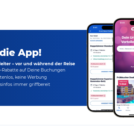
 die App!
eiter – vor und während der Reise
p-Rabatte
auf Deine Buchungen
tenlos,
keine Werbung
infos immer griffbereit