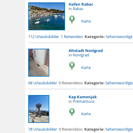
Hafen Rabac
in
Rabac
Karte
112 Urlaubsbilder
1 Reisevideo
Kategorie:
Sehenswürdigke
Altstadt Novigrad
in
Novigrad
Karte
68 Urlaubsbilder
0 Reisevideos
Kategorie:
Sehenswürdigke
Kap Kamenjak
in
Premantura
Karte
78 Urlaubsbilder
0 Reisevideos
Kategorie:
Sehenswürdigke