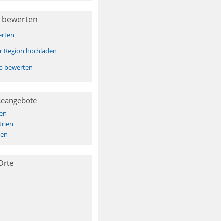
 bewerten
erten
er Region hochladen
pp bewerten
seangebote
ien
trien
ien
Orte