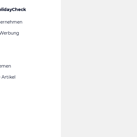
olidayCheck
ternehmen
 Werbung
hemen
 Artikel