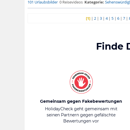
101 Urlaubsbilder
0 Reisevideos
Kategorie:
Sehenswürdigk
[1]
|
2
|
3
|
4
|
5
|
6
|
7
|
Finde 
Gemeinsam gegen Fakebewertungen
HolidayCheck geht gemeinsam mit
seinen Partnern gegen gefälschte
Bewertungen vor