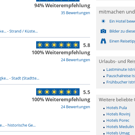
94% Weiterempfehlung
mitmachen und
35 Bewertungen
Ein Hotel bew
e...
-
Strand / Küste...
Bilder zu dies
Einen Reiseti
5.8
100% Weiterempfehlung
24 Bewertungen
Urlaubs- und Rei
Lastminute Istr
Pauschalreise Is
ke...
-
Stadt (Stadtte...
Frühbucher Istr
5.5
100% Weiterempfehlung
Weitere beliebte 
24 Bewertungen
Hotels Pula
Hotels Rovinj
Hotels Porec
...
-
historische Ge...
Hotels Medulin
Hotels Umag