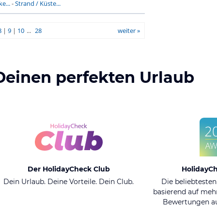
e...
-
Strand / Küste...
8
|
9
|
10
...
28
weiter »
Deinen perfekten Urlaub
Der HolidayCheck Club
HolidayC
Dein Urlaub. Deine Vorteile. Dein Club.
Die beliebtesten
basierend auf mehr
Bewertungen au