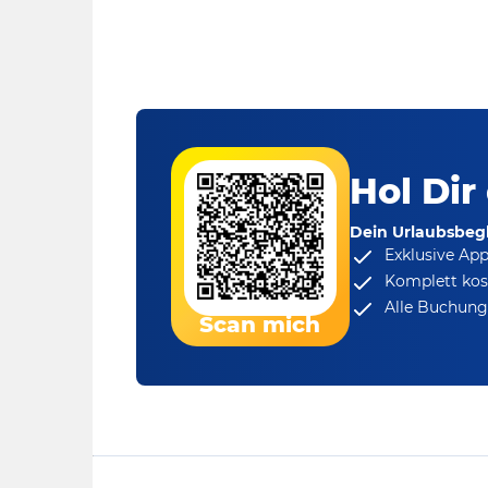
Hol Dir
Dein Urlaubsbegl
Exklusive Ap
Komplett kos
Alle Buchungs
Scan mich