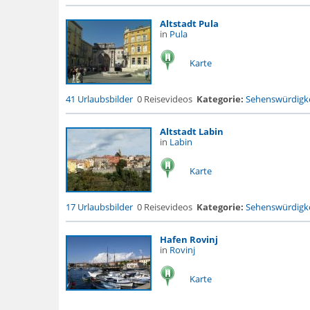
Altstadt Pula
in
Pula
Karte
41 Urlaubsbilder
0 Reisevideos
Kategorie:
Sehenswürdigke
Altstadt Labin
in
Labin
Karte
17 Urlaubsbilder
0 Reisevideos
Kategorie:
Sehenswürdigke
Hafen Rovinj
in
Rovinj
Karte