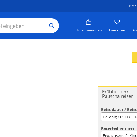
Kon
Hotel bewerten
Favoriten
An
Frühbucher/
Pauschalreisen
Reisedauer / Reis
Beliebig / 09.08. - 
Reiseteilnehmer
Erwachsene
2
, Kin