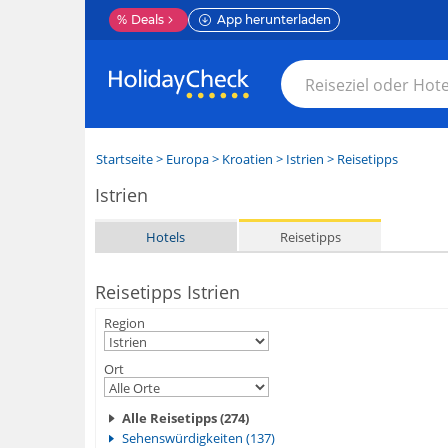
%
Deals
App herunterladen
Startseite
>
Europa
>
Kroatien
>
Istrien
> Reisetipps
Istrien
Hotels
Reisetipps
Reisetipps Istrien
Region
Ort
Alle Reisetipps (274)
Sehenswürdigkeiten (137)