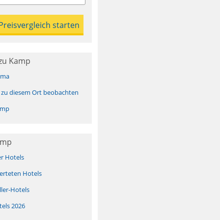
 zu Kamp
ima
 zu diesem Ort beobachten
amp
amp
er Hotels
erteten Hotels
ller-Hotels
tels 2026