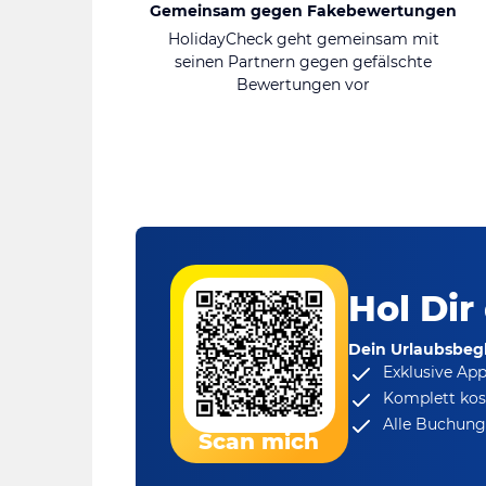
Gemeinsam gegen Fakebewertungen
HolidayCheck geht gemeinsam mit
seinen Partnern gegen gefälschte
Bewertungen vor
Hol Dir
Dein Urlaubsbegl
Exklusive Ap
Komplett kos
Alle Buchungs
Scan mich