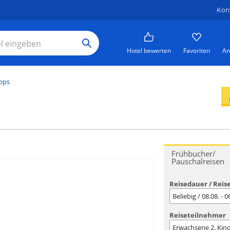
Kon
Hotel bewerten
Favoriten
An
pps
Frühbucher/
Pauschalreisen
Reisedauer / Reis
Beliebig / 08.08. - 
Reiseteilnehmer
Erwachsene
2
, Kin