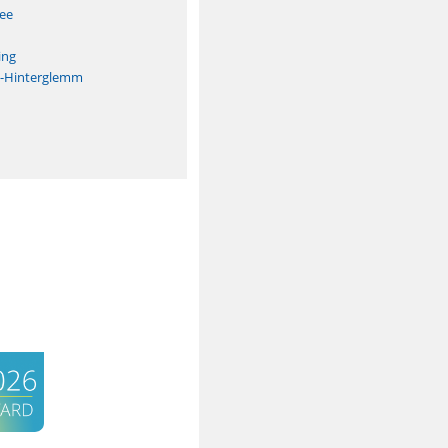
See
ing
h-Hinterglemm