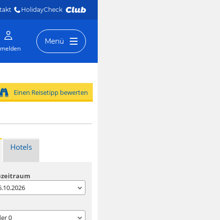
takt
HolidayCheck 
Menü
melden
Einen Reisetipp bewerten
Hotels
ezeitraum
06.10.2026
der
0