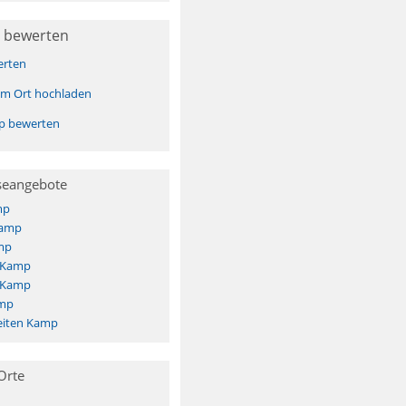
 bewerten
erten
sem Ort hochladen
pp bewerten
seangebote
mp
Kamp
mp
s Kamp
s Kamp
amp
eiten Kamp
Orte