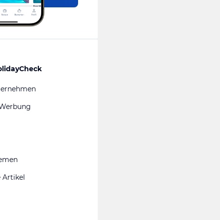
olidayCheck
ternehmen
 Werbung
hemen
 Artikel