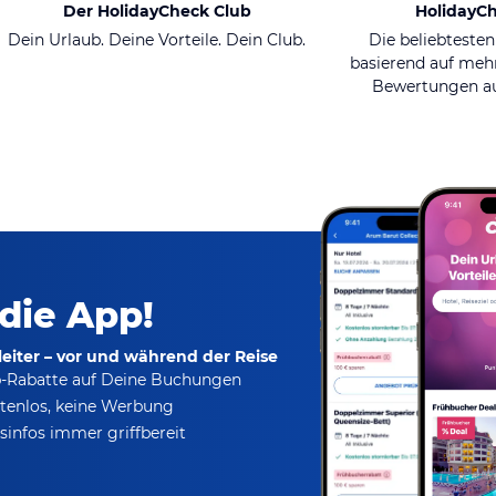
Der HolidayCheck Club
HolidayC
Dein Urlaub. Deine Vorteile. Dein Club.
Die beliebtesten
basierend auf mehr
Bewertungen au
 die App!
eiter – vor und während der Reise
p-Rabatte
auf Deine Buchungen
tenlos,
keine Werbung
infos immer griffbereit