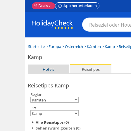
%
Deals
App herunterladen
Startseite
>
Europa
>
Österreich
>
Kärnten
>
Kamp
> Reiseti
Kamp
Hotels
Reisetipps
Reisetipps Kamp
Region
Ort
Alle Reisetipps (0)
Sehenswürdigkeiten (0)