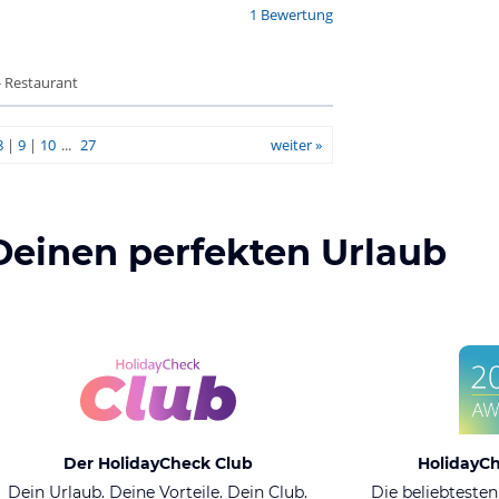
1 Bewertung
- Restaurant
8
|
9
|
10
...
27
weiter »
Deinen perfekten Urlaub
Der HolidayCheck Club
HolidayC
Dein Urlaub. Deine Vorteile. Dein Club.
Die beliebtesten