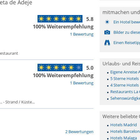
eta de Adeje
mitmachen und
5.8
Ein Hotel bew
100% Weiterempfehlung
Bilder zu die
1 Bewertung
Einen Reiseti
Restaurant
Urlaubs- und Rei
5.0
Eigene Anreise 
100% Weiterempfehlung
5 Sterne Hotels 
1 Bewertung
4 Sterne Hotels 
Restaurants La 
Sehenswürdigkei
 - Strand / Küste...
Weitere beliebte 
Hotels Madrid
Hotels Barcelon
2 Bewertungen
Hotels Malaga