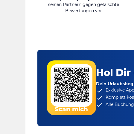
seinen Partnern gegen gefälschte
Bewertungen vor
Hol Dir
Dein Urlaubsbegl
Exklusive Ap
Komplett kos
Alle Buchungs
Scan mich