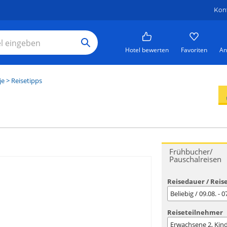
Kon
Hotel bewerten
Favoriten
An
je
> Reisetipps
Frühbucher/
Pauschalreisen
Reisedauer / Reis
Beliebig / 09.08. - 
Reiseteilnehmer
Erwachsene
2
, Kin