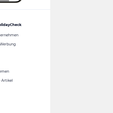
olidayCheck
ternehmen
 Werbung
hemen
 Artikel