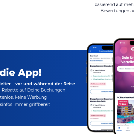
basierend auf mehr
Bewertungen au
 die App!
eiter – vor und während der Reise
p-Rabatte
auf Deine Buchungen
tenlos,
keine Werbung
infos immer griffbereit