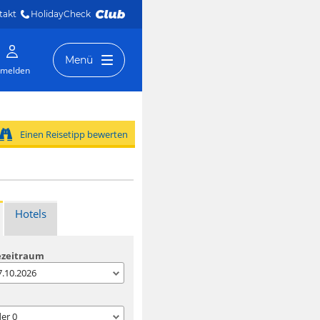
takt
HolidayCheck 
Menü
melden
Einen Reisetipp bewerten
Hotels
ezeitraum
07.10.2026
der
0