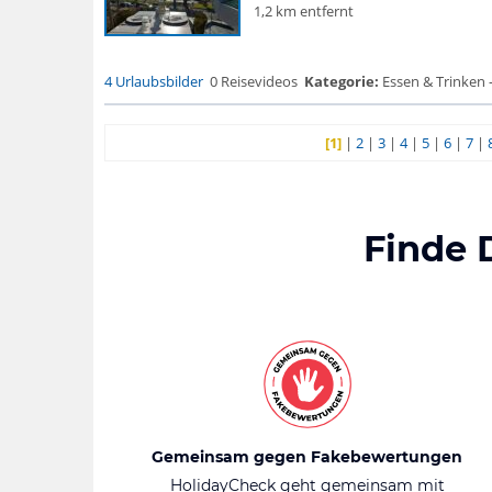
1,2 km entfernt
4 Urlaubsbilder
0 Reisevideos
Kategorie:
Essen & Trinken 
[1]
|
2
|
3
|
4
|
5
|
6
|
7
|
Finde 
Gemeinsam gegen Fakebewertungen
HolidayCheck geht gemeinsam mit