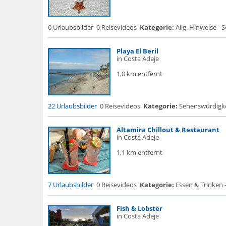
0 Urlaubsbilder
0 Reisevideos
Kategorie:
Allg. Hinweise - 
Playa El Beril
in Costa Adeje
1,0 km entfernt
22 Urlaubsbilder
0 Reisevideos
Kategorie:
Sehenswürdigke..
Altamira Chillout & Restaurant
in Costa Adeje
1,1 km entfernt
7 Urlaubsbilder
0 Reisevideos
Kategorie:
Essen & Trinken 
Fish & Lobster
in Costa Adeje