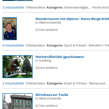
2 Urlaubsbilder
0 Reisevideos
Kategorie:
Sehenswürdigke... - Kirche (Kirch
Wandertouren mit Alpinus - Natur-Berge-Erle
in Alberschwende
6,5 km entfernt
4 Urlaubsbilder
0 Reisevideos
Kategorie:
Sport & Freizeit - Wandern / Trek
Hochsträßstüble (geschlossen)
in Sulzberg
6,6 km entfernt
2 Urlaubsbilder
0 Reisevideos
Kategorie:
Essen & Trinken - Restaurant
Wirtshaus zur Taube
in Alberschwende
6,7 km entfernt