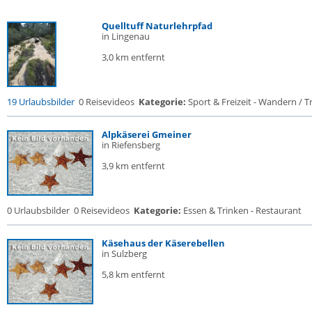
Quelltuff Naturlehrpfad
in Lingenau
3,0 km entfernt
19 Urlaubsbilder
0 Reisevideos
Kategorie:
Sport & Freizeit - Wandern / Tr
Alpkäserei Gmeiner
in Riefensberg
3,9 km entfernt
0 Urlaubsbilder
0 Reisevideos
Kategorie:
Essen & Trinken - Restaurant
Käsehaus der Käserebellen
in Sulzberg
5,8 km entfernt