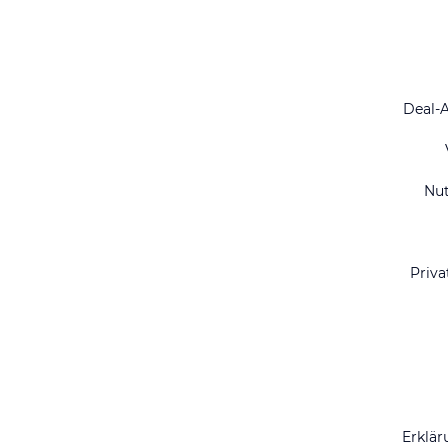
Deal-
Nu
Priva
Erklär