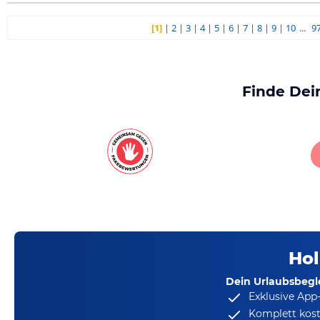
[1]
|
2
|
3
|
4
|
5
|
6
|
7
|
8
|
9
|
10
...
9
Finde Dei
Hol
Dein Urlaubsbegle
Exklusive App
Komplett kost