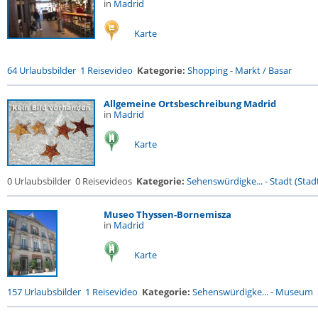
in
Madrid
Karte
64 Urlaubsbilder
1 Reisevideo
Kategorie:
Shopping
-
Markt / Basar
Allgemeine Ortsbeschreibung Madrid
in
Madrid
Karte
0 Urlaubsbilder
0 Reisevideos
Kategorie:
Sehenswürdigke...
-
Stadt (Stadt
Museo Thyssen-Bornemisza
in
Madrid
Karte
157 Urlaubsbilder
1 Reisevideo
Kategorie:
Sehenswürdigke...
-
Museum