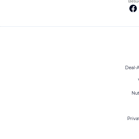
Besuc
Deal-
Nu
Priva