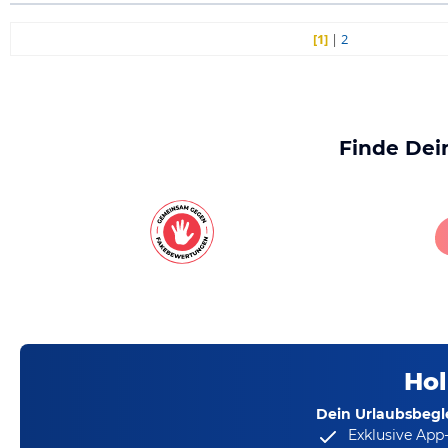
[1]
|
2
Finde Dei
Hol
Dein Urlaubsbegle
Exklusive App