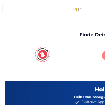
[1]
|
2
Finde Dei
Hol
Dein Urlaubsbegle
Exklusive App