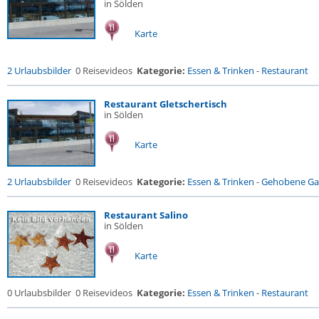
in Sölden
Karte
2 Urlaubsbilder
0 Reisevideos
Kategorie:
Essen & Trinken
-
Restaurant
Restaurant Gletschertisch
in Sölden
Karte
2 Urlaubsbilder
0 Reisevideos
Kategorie:
Essen & Trinken
-
Gehobene Gas
Restaurant Salino
in Sölden
Karte
0 Urlaubsbilder
0 Reisevideos
Kategorie:
Essen & Trinken
-
Restaurant