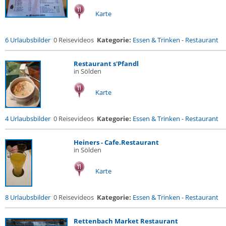
Karte
6 Urlaubsbilder
0 Reisevideos
Kategorie:
Essen & Trinken
-
Restaurant
Restaurant s'Pfandl
in Sölden
Karte
4 Urlaubsbilder
0 Reisevideos
Kategorie:
Essen & Trinken
-
Restaurant
Heiners - Cafe.Restaurant
in Sölden
Karte
8 Urlaubsbilder
0 Reisevideos
Kategorie:
Essen & Trinken
-
Restaurant
Rettenbach Market Restaurant