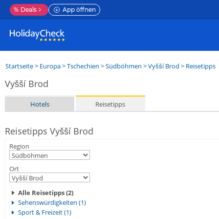
%
Deals
App öffnen
Startseite
>
Europa
>
Tschechien
>
Südböhmen
>
Vyšší Brod
> Reisetipps
Vyšší Brod
Hotels
Reisetipps
Reisetipps Vyšší Brod
Region
Ort
Alle Reisetipps (2)
Sehenswürdigkeiten (1)
Sport & Freizeit (1)