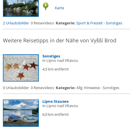
Karte
2 Urlaubsbilder
0 Reisevideos
Kategorie:
Sport & Freizeit
-
Sonstiges
Weitere Reisetipps in der Nähe von Vyšší Brod
Sonstiges
in Lipno nad Vltavou
4,5 km entfernt
0 Urlaubsbilder
0 Reisevideos
Kategorie:
Allg. Hinweise - Sonstiges
Lipno Stausee
in Lipno nad Vltavou
6,0 km entfernt