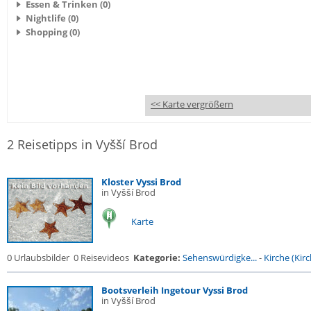
Essen & Trinken (0)
Nightlife (0)
Shopping (0)
<< Karte vergrößern
2 Reisetipps in Vyšší Brod
Kloster Vyssi Brod
in Vyšší Brod
Karte
0 Urlaubsbilder
0 Reisevideos
Kategorie:
Sehenswürdigke...
-
Kirche (Kirc
Bootsverleih Ingetour Vyssi Brod
in Vyšší Brod