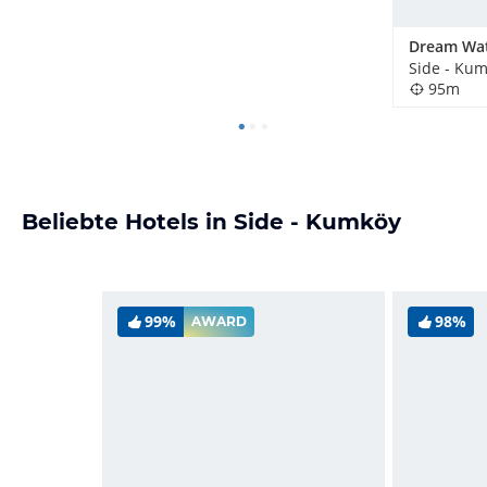
Dream Wat
Side - Kum
95m
Beliebte Hotels in Side - Kumköy
99%
98%
AWARD