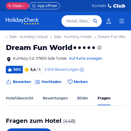
%
Deals
App öffnen
Kontakt
Hotel, Reiseziel
ub
Side - Kumköy Urlaub
Side - Kumköy Hotels
Dream Fun World
Dream Fun World
Kumköy Cd. 07600 Side Türkei
Auf Karte anzeigen
2.503
Bewertungen
95%
5,4
/ 6
Bewerten
Hochladen
Merken
Hotelübersicht
Bewertungen
Bilder
Fragen
Fragen zum Hotel
(
448
)