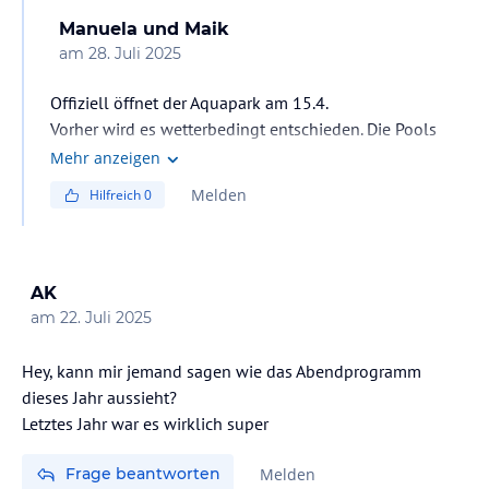
Manuela und Maik
am
28. Juli 2025
Offiziell öffnet der Aquapark am 15.4.
Vorher wird es wetterbedingt entschieden. Die Pools
sind unbeheizt und Anfang April noch sehr kalt.
Mehr anzeigen
Melden
Hilfreich
0
AK
am
22. Juli 2025
Hey, kann mir jemand sagen wie das Abendprogramm
dieses Jahr aussieht?
Letztes Jahr war es wirklich super
Frage beantworten
Melden