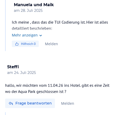
Manuela und Maik
am
28. Juli 2025
Ich meine , dass das die TUI Codierung ist. Hier ist alles
detailliert beschrieben:
https://www.holidaycheck.de/hc/beschreibung-dream-
Mehr anzeigen
fun-world/3105f0fc-dd6f-4317-b536-933a40650f16?
Melden
Hilfreich
0
code=TUI
Steffi
am
24. Juli 2025
hallo, wir möchten vom 11.04.26 ins Hotel. gibt es eine Zeit
wo der Aqua Park geschlossen ist ?
Frage beantworten
Melden