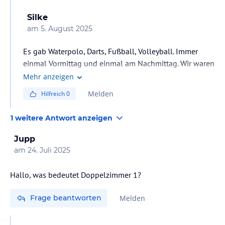
Silke
am
5. August 2025
Es gab Waterpolo, Darts, Fußball, Volleyball. Immer
einmal Vormittag und einmal am Nachmittag. Wir waren
in der Vorsaison, evtl. gibts jetzt mehr
Mehr anzeigen
Melden
Hilfreich
0
1 weitere Antwort anzeigen
Jupp
am
24. Juli 2025
Hallo, was bedeutet Doppelzimmer 1?
Frage beantworten
Melden