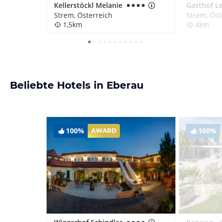
Kellerstöckl Melanie
Gasthof L
Strem, Österreich
Strem, Öst
1,5km
4km
Beliebte Hotels in Eberau
100%
100%
AWARD