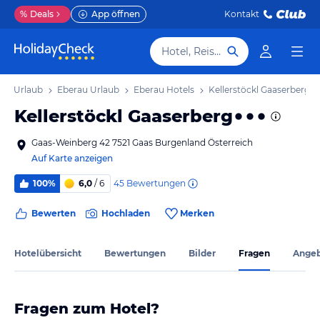
%
Deals
App öffnen
Kontakt
Hotel, Reiseziel
nd Urlaub
Eberau Urlaub
Eberau Hotels
Kellerstöckl Gaaserberg
Kellerstöckl Gaaserberg
Gaas-Weinberg 42 7521 Gaas Burgenland Österreich
Auf Karte anzeigen
45
Bewertungen
100%
6,0
/ 6
Bewerten
Hochladen
Merken
Hotelübersicht
Bewertungen
Bilder
Fragen
Ange
Fragen zum Hotel?