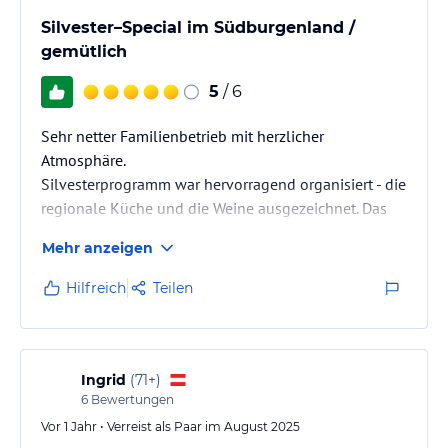
Silvester–Special im Südburgenland /
gemütlich
5
/ 6
Sehr netter Familienbetrieb mit herzlicher
Atmosphäre.
Silvesterprogramm war hervorragend organisiert - die
regionale Küche und die Weine ausgezeichnet. Das
Personal äußerst freundlich und aufmerksam.
Mehr anzeigen
Ideal für Gäste, die ruhige und genussvolle Tage im
Südburgenland verbringen möchten.
Hilfreich
Teilen
Ingrid
(
71+
)
6
Bewertungen
Vor 1 Jahr • Verreist als Paar im August 2025