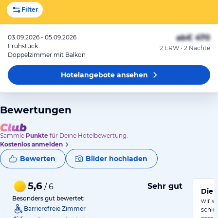
Filter
ab
€ 470
03.09.2026 - 05.09.2026
Frühstück
2 ERW • 2 Nächte
Doppelzimmer mit Balkon
Hotelangebote
ansehen
Bewertungen
Sammle
Punkte
für Deine Hotelbewertung.
Kostenlos anmelden
Bewerten
Bilder hochladen
5,6
Sehr gut
/ 6
Die 
Besonders gut bewertet:
wir w
Barrierefreie Zimmer
schle