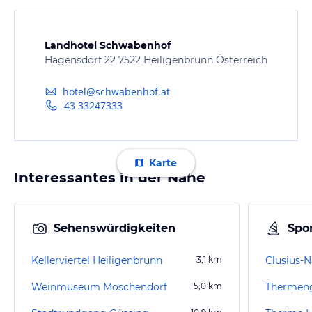
Landhotel Schwabenhof
Hagensdorf 22 7522 Heiligenbrunn Österreich
hotel@schwabenhof.at
43 33247333
Karte
Interessantes in der Nähe
Sehenswürdigkeiten
Spor
Kellerviertel Heiligenbrunn
3,1
km
Clusius-N
Weinmuseum Moschendorf
5,0
km