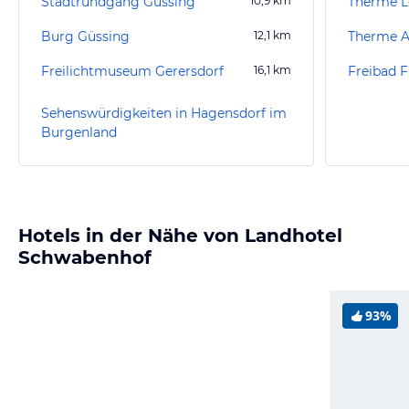
Stadtrundgang Güssing
10,9
km
Therme L
Burg Güssing
12,1
km
Therme A
Freilichtmuseum Gerersdorf
16,1
km
Freibad F
Sehenswürdigkeiten in Hagensdorf im
Burgenland
Hotels in der Nähe von Landhotel
Schwabenhof
93%