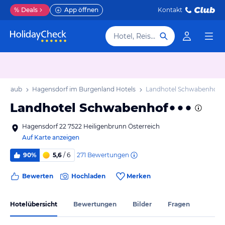
%
Deals
App öffnen
Kontakt
Hotel, Reiseziel
 Urlaub
Hagensdorf im Burgenland Hotels
Landhotel Schwabenhof
Landhotel Schwabenhof
Hagensdorf 22 7522 Heiligenbrunn Österreich
Auf Karte anzeigen
271
Bewertungen
90%
5,6
/ 6
Bewerten
Hochladen
Merken
Hotelübersicht
Bewertungen
Bilder
Fragen