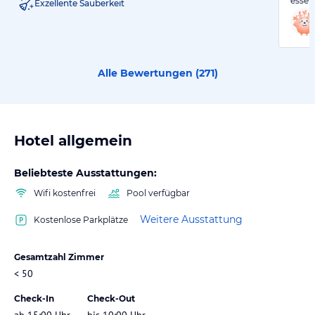
essen
Exzellente Sauberkeit
Alle Bewertungen (
271
)
Hotel allgemein
Beliebteste Ausstattungen:
Wifi kostenfrei
Pool verfügbar
Weitere Ausstattung
Kostenlose Parkplätze
Gesamtzahl Zimmer
< 50
Check-In
Check-Out
ab 15:00 Uhr
bis 10:00 Uhr