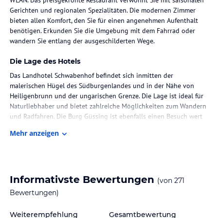
Gerichten und regionalen Spezialitäten. Die modernen Zimmer
bieten allen Komfort, den Sie für einen angenehmen Aufenthalt
benötigen. Erkunden Sie die Umgebung mit dem Fahrrad oder
wandern Sie entlang der ausgeschilderten Wege.
Die Lage des Hotels
Das Landhotel Schwabenhof befindet sich inmitten der
malerischen Hügel des Südburgenlandes und in der Nähe von
Heiligenbrunn und der ungarischen Grenze. Die Lage ist ideal für
Naturliebhaber und bietet zahlreiche Möglichkeiten zum Wandern
und Radfahren. Die Burg Güssing ist ebenfalls einen Besuch wert
und nur 11 km entfernt.
Mehr anzeigen
Zimmer / Unterbringung im Hotel
Die Zimmer im Landhotel Schwabenhof sind modern und
komfortabel eingerichtet. Jedes Zimmer verfügt über einen
Informativste Bewertungen
(von
271
Flachbild-TV mit Sat-Empfang und ein eigenes Badezimmer mit
Haartrockner. Kostenfreies WLAN ist ebenfalls vorhanden.
Bewertungen)
Gastronomie im Hotel
Weiterempfehlung
Gesamtbewertung