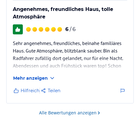
Angenehmes, freundliches Haus, tolle
Atmosphäre
6
/ 6
Sehr angenehmes, freundliches, beinahe familiäres
Haus. Gute Atmosphäre, blitzblank sauber. Bin als
Radfahrer zufällig dort gelandet, nur für eine Nacht.
Abendessen und auch Frühstück waren top! Schon
bei der telef. Anmeldung und kurz danach bei der
Mehr anzeigen
Ankunft wurde ich äußerst freundlich empfangen
und habe mich sofort wohlgefühlt.
Hilfreich
Teilen
Alle Bewertungen anzeigen