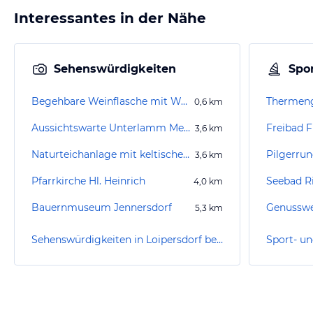
Interessantes in der Nähe
Sehenswürdigkeiten
Spor
Begehbare Weinflasche mit Weinglas
0,6
km
Aussichtswarte Unterlamm Mensch & Natur ERLebensraum
Freibad F
3,6
km
Naturteichanlage mit keltischem Baumkreisweg
3,6
km
Pfarrkirche Hl. Heinrich
Seebad R
4,0
km
Bauernmuseum Jennersdorf
Genussweg
5,3
km
Sehenswürdigkeiten in Loipersdorf bei Fürstenfeld