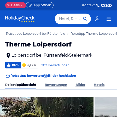
%
Deals
App öffnen
Kontakt
Hotel, Reiseziel
b
Reisetipps Loipersdorf bei Fürstenfeld
Reisetipp Therme Loipersdorf
Therme Loipersdorf
Loipersdorf bei Fürstenfeld/Steiermark
86%
5,1
/ 6
207 Bewertungen
Reisetipp bewerten
Bilder hochladen
Reisetippübersicht
Bewertungen
Bilder
Hotels