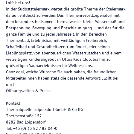
Loift bei uns!
In der Südoststeiermark wartet die größte Therme der Steiermark
darauf, entdeckt zu werden. Das ThermenresortLoipersdorf mit
dem besonders heilsamen Thermalwasser bietet Wasserspaß und
Entspannung, Bewegung und Entschleunigung – und das für die
ganze Familie und zu jeder Jahreszeit. In den Bereichen
Thermenbad, Erlebnisbad mit weitläufigem Freibereich,
Schaffelbad und Gesundheitszentrum findet jeder seinen
Lieblingsplatz, von abenteuerlichen Wasserrutschen und einem
vielseitigen Kinderangebot in Ottos Kids Club, bis hin zu
großartigen Saunaerlebnissen für Wellnessfans.
Ganz egal, welche Wünsche Sie auch haben, die freundlichen
MitarbeiterInnen haben stets die passende Antwort: „Loift bei
uns!“
Öffnungszeiten & Preise
Kontakt
Thermalquelle Loipersdorf GmbH & Co KG
Thermenstraße 152
8282 Bad Loipersdorf
Tel: +43 (0) 33 82 / 82 04 -0