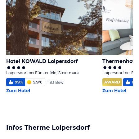
Hotel KOWALD Loipersdorf
Loipersdorf bei Fürstenfeld, Steiermark
Loipersdorf bei Für
99
%
5,9
/
6
AWARD
100
1 183 Bew.
Zum Hotel
Zum Hotel
Infos Therme Loipersdorf