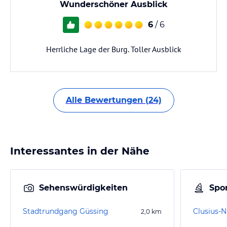
Wunderschöner Ausblick
6
/ 6
Herrliche Lage der Burg. Toller Ausblick
Alle Bewertungen (24)
Interessantes in der Nähe
Sehenswürdigkeiten
Spor
Stadtrundgang Güssing
Clusius-N
2,0
km