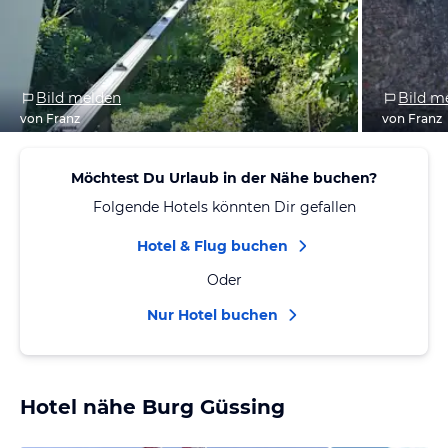
Bild melden
Bild m
von Franz
von Franz
Möchtest Du Urlaub in der Nähe buchen?
Folgende Hotels könnten Dir gefallen
Hotel & Flug buchen
Oder
Nur Hotel buchen
Hotel nähe Burg Güssing