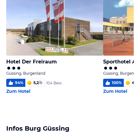
Hotel Der Freiraum
Sporthotel Ak
Güssing, Burgenland
Güssing, Burgenla
94
%
5,2
/
6
100
%
4,6
/
104 Bew.
Zum Hotel
Zum Hotel
Infos Burg Güssing