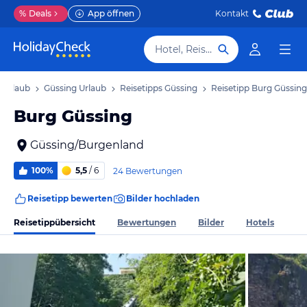
%
Deals
App öffnen
Kontakt
Hotel, Reiseziel
 Urlaub
Güssing Urlaub
Reisetipps Güssing
Reisetipp Burg Güssing
Burg Güssing
Güssing/Burgenland
100%
5,5
/ 6
24 Bewertungen
Reisetipp bewerten
Bilder hochladen
Reisetippübersicht
Bewertungen
Bilder
Hotels