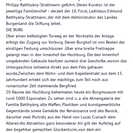
Philipp Batthyány-Strattmann geführt. Deren Kurator ist der
jeweilige Familienchef – derzeit der 10. Fürst, Ladislaus Edmund
Batthyány-Strattmann, der mit dem Administrator des Landes
Burgenland die Stiftung leitet.
DIE BURG
Über einen befestigten Torweg an der Nordseite der Anlage
erfolgt der Zugang zur Vorburg. Deren Burghof ist von Resten der
einstigen Festung umschlossen .Über eine breite Freitreppe
gelangt man in den Innenhof der Hochburg. Die den Innenhof
umgebenden Gebäude besitzen zumeist drei Geschoße, wovon das
Untergeschoss teilweise direkt aus dem Fels gehauen
wurde.Zwischen dem Wohn- und dem Kapellentrakt aus dem 15.
Jahrhundert erhebt sich der mächtige, zum Teil noch aus
romanischer Zeit stammende Bergfried.
20 Räume der Hochburg beheimaten heute ein Burgmuseum mit
rund 5000 Exponaten. Zu sehen sind u. a. die Ahnengalerie der
Familie Batthyány, alte Waffen, Plastiken und kunstgewerbliche
Gegenstände sowie Gemälde der Renaissance und des Barock,
darunter zwei Porträts aus der Hand von Lucas Cranach dem
Älteren.Als Attraktion ganz besonderer Art gilt der Aufstieg auf
den begehbar gemachten Glockenturm, von dem ein