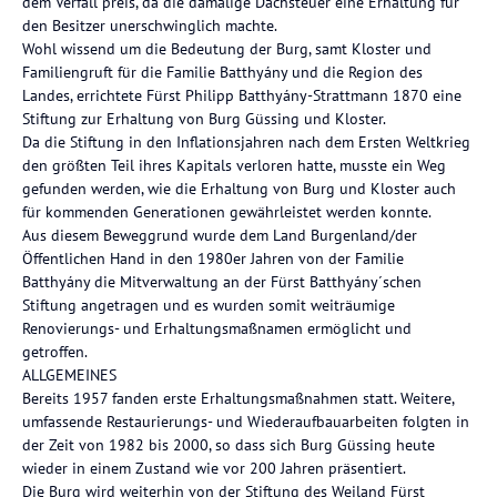
dem Verfall preis, da die damalige Dachsteuer eine Erhaltung für
den Besitzer unerschwinglich machte.
Wohl wissend um die Bedeutung der Burg, samt Kloster und
Familiengruft für die Familie Batthyány und die Region des
Landes, errichtete Fürst Philipp Batthyány-Strattmann 1870 eine
Stiftung zur Erhaltung von Burg Güssing und Kloster.
Da die Stiftung in den Inflationsjahren nach dem Ersten Weltkrieg
den größten Teil ihres Kapitals verloren hatte, musste ein Weg
gefunden werden, wie die Erhaltung von Burg und Kloster auch
für kommenden Generationen gewährleistet werden konnte.
Aus diesem Beweggrund wurde dem Land Burgenland/der
Öffentlichen Hand in den 1980er Jahren von der Familie
Batthyány die Mitverwaltung an der Fürst Batthyány´schen
Stiftung angetragen und es wurden somit weiträumige
Renovierungs- und Erhaltungsmaßnamen ermöglicht und
getroffen.
ALLGEMEINES
Bereits 1957 fanden erste Erhaltungsmaßnahmen statt. Weitere,
umfassende Restaurierungs- und Wiederaufbauarbeiten folgten in
der Zeit von 1982 bis 2000, so dass sich Burg Güssing heute
wieder in einem Zustand wie vor 200 Jahren präsentiert.
Die Burg wird weiterhin von der Stiftung des Weiland Fürst