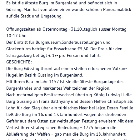
Es ist die älteste Burg im Burgenland und befindet sich in
Güssing. Man hat von oben einen wunderschönen Panoramablick
auf die Stadt und Umgebung.
Öffnungszeiten ab Ostermontag - 31.10.,täglich ausser Montag
10-17 Uhr.
Der Eintritt für Burgmuseum,Sonderausstellungen und
Glockenturm beträgt für Erwachsene €5,60. Der Preis für den
Schrägaufzug beträgt € 1,-- pro Person und Fahrt.
GESCHICHTE:
Die Burg Güssing thront auf einem steilen erloschenen Vulkan-
Hügel im Bezirk Güssing im Burgenland.
Mit ihrem Bau im Jahr 1157 ist sie die älteste Burganlage des
Burgenlandes und markantes Wahrzeichen der Region.
Nach mehrmaligem Besitzerwechsel übertrug König Ludwig II. die
Burg Güssing an Franz Batthyány und dessen Neffen Christoph als
Lohn für den Sieg über ein türkisches Heer bei Jajce. Deren Familie
ließ die Burg im 16. und 17. Jahrhundert wegen der drohenden
Gefahr aus dem Osten zur weitläufigen Festung erweitern.Mit dem
Verlust ihrer strategischen Bedeutung – 1775 begann die
Ablieferung der Waffen – gab man die Burg im 18. Jahrhundert