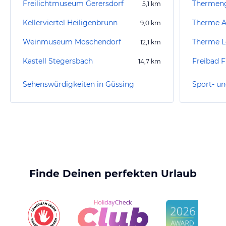
Freilichtmuseum Gerersdorf
5,1
km
Kellerviertel Heiligenbrunn
Therme A
9,0
km
Weinmuseum Moschendorf
Therme L
12,1
km
Kastell Stegersbach
Freibad F
14,7
km
Sehenswürdigkeiten in Güssing
Finde Deinen perfekten Urlaub