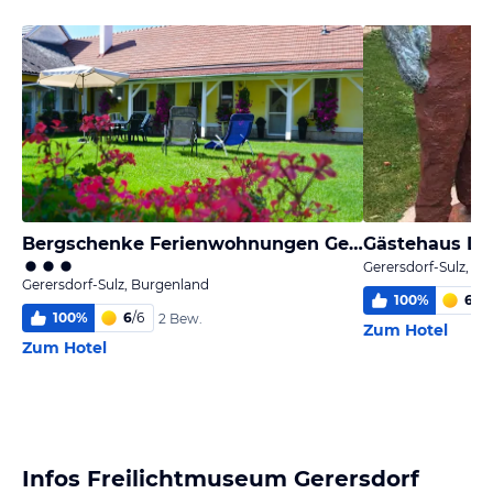
Bergschenke Ferienwohnungen Gerersdorf
Gästehaus De
Gerersdorf-Sulz, B
Gerersdorf-Sulz, Burgenland
100
%
6
/
6
100
%
6
/
6
2 Bew.
Zum Hotel
Zum Hotel
Infos Freilichtmuseum Gerersdorf