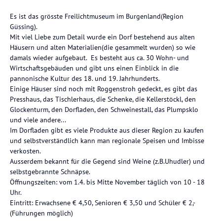
Es ist das grösste Freilichtmuseum im Burgenland(Region
Güssing).
Mit viel Liebe zum Detail wurde ein Dorf bestehend aus alten
Häusern und alten Materialien(die gesammelt wurden) so wie
damals wieder aufgebaut. Es besteht aus ca. 30 Wohn- und
Wirtschaftsgebäuden und gibt uns einen Einblick in die
pannonische Kultur des 18. und 19. Jahrhunderts.
Einige Häuser sind noch mit Roggenstroh gedeckt, es gibt das
Presshaus, das Tischlerhaus, die Schenke, die Kellerstöckl, den
Glockenturm, den Dorfladen, den Schweinestall, das Plumpsklo
und viele andere...
Im Dorfladen gibt es viele Produkte aus dieser Region zu kaufen
und selbstverständlich kann man regionale Speisen und Imbisse
verkosten.
Ausserdem bekannt für die Gegend sind Weine (z.B.Uhudler) und
selbstgebrannte Schnäpse.
Öffnungszeiten: vom 1.4. bis Mitte November täglich von 10 - 18
Uhr.
Eintritt: Erwachsene € 4,50, Senioren € 3,50 und Schüler € 2,-
(Führungen möglich)