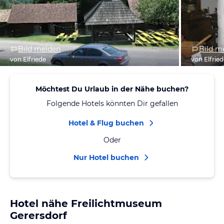
Bild melden
Bild m
von Elfriede
von Elfrie
Möchtest Du Urlaub in der Nähe buchen?
Folgende Hotels könnten Dir gefallen
Hotel & Flug buchen
Oder
Nur Hotel buchen
Hotel nähe Freilichtmuseum
Gerersdorf