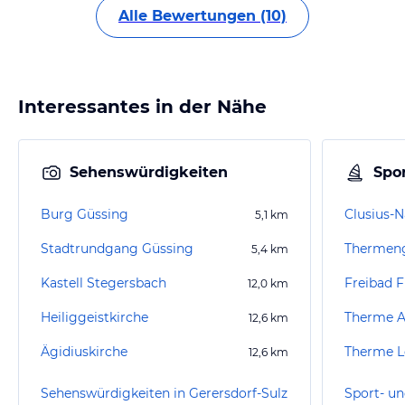
Alle Bewertungen (10)
Interessantes in der Nähe
Sehenswürdigkeiten
Spor
Burg Güssing
Clusius-N
5,1
km
Stadtrundgang Güssing
5,4
km
Kastell Stegersbach
Freibad F
12,0
km
Heiliggeistkirche
Therme A
12,6
km
Ägidiuskirche
Therme L
12,6
km
Sehenswürdigkeiten in Gerersdorf-Sulz