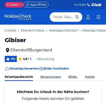
%
Deals
App öffnen
Kontakt
Hotel, Reiseziel
land Urlaub
Eltendorf Urlaub
Reisetipps Eltendorf
Reisetipp Gibiser
Gibiser
Eltendorf/Burgenland
0%
4,8
/ 6
1 Bewertung
Reisetipp bewerten
Bilder hochladen
Reisetippübersicht
Bewertungen
Bilder
Hotels
Möchtest Du Urlaub in der Nähe buchen?
Folgende Hotels könnten Dir gefallen