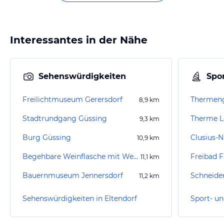
Interessantes in der Nähe
Sehenswürdigkeiten
Spor
Freilichtmuseum Gerersdorf
8,9
km
Stadtrundgang Güssing
Therme L
9,3
km
Burg Güssing
Clusius-N
10,9
km
Begehbare Weinflasche mit Weinglas
Freibad F
11,1
km
Bauernmuseum Jennersdorf
11,2
km
Sehenswürdigkeiten in Eltendorf