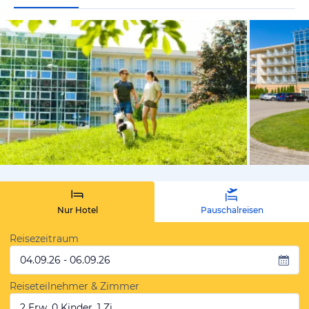
vom Hotelie
Nur Hotel
Pauschalreisen
Reisezeitraum
04.09.26 - 06.09.26
Reiseteilnehmer & Zimmer
2 Erw, 0 Kinder, 1 Zi.