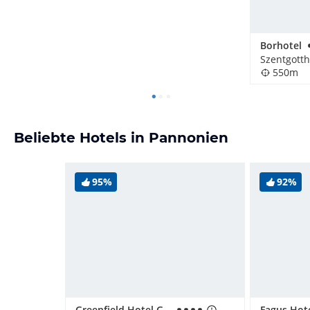
Borhotel
Szentgott
550m
Beliebte Hotels in Pannonien
95%
92%
Greenfield Hotel Golf & Spa