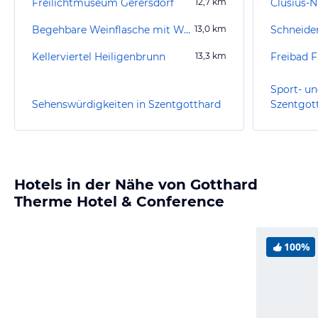
Freilichtmuseum Gerersdorf
12,7
km
Clusius-N
Begehbare Weinflasche mit Weinglas
13,0
km
Kellerviertel Heiligenbrunn
13,3
km
Freibad F
Sport- un
Sehenswürdigkeiten in Szentgotthard
Szentgot
Hotels in der Nähe von Gotthard
Therme Hotel & Conference
100%