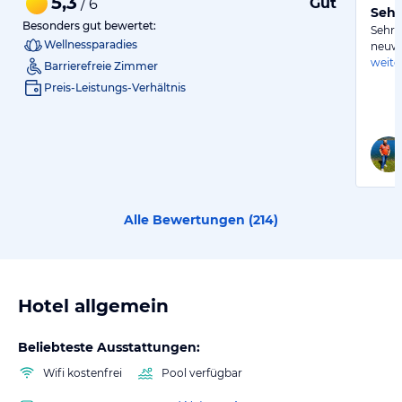
5,3
Gut
/ 6
Sehr
Besonders gut bewertet:
Sehr 
Wellnessparadies
neuwe
weite
Barrierefreie Zimmer
Preis-Leistungs-Verhältnis
Alle Bewertungen (
214
)
Hotel allgemein
Beliebteste Ausstattungen:
Wifi kostenfrei
Pool verfügbar