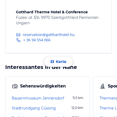
Gotthard Therme Hotel & Conference
Füzesi út 3/b. 9970 Szentgotthárd Pannonien
Ungarn
reservation@gottharthotel.hu
+ 36 94 554 066
Karte
Interessantes in der Nähe
Sehenswürdigkeiten
Spor
Bauernmuseum Jennersdorf
11,5
km
Stadtrundgang Güssing
12,0
km
Therme L