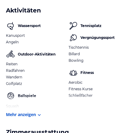
Aktivitäten
Wassersport
Tennisplatz
Kanusport
Vergnügungssport
Angeln
Tischtennis
Billard
Outdoor-Aktivitäten
Bowling
Reiten
Radfahren
Fitness
Wandern
Aerobic
Golfplatz
Fitness Kurse
Schließfächer
Ballspiele
Squash
Mehr anzeigen
Zimmerausstattung