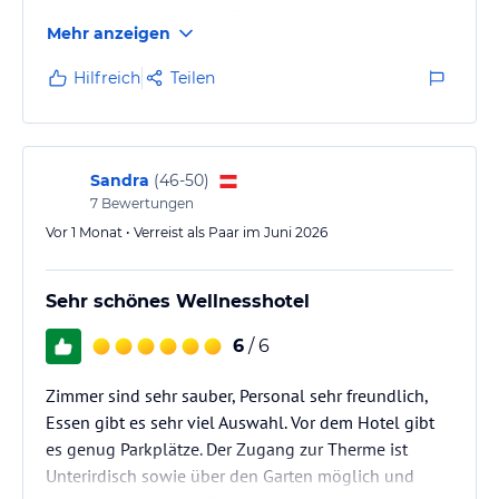
Bademantelgang ist die Therme auch bei schlechtem
Mehr anzeigen
oder kaltem Wetter leicht erreichbar. Bei Schönwetter
kann man auch direkt über die Hotelterrasse zur
Hilfreich
Teilen
Therme.
Sandra
(
46-50
)
7
Bewertungen
Vor 1 Monat • Verreist als Paar im Juni 2026
Sehr schönes Wellnesshotel
6
/ 6
Zimmer sind sehr sauber, Personal sehr freundlich,
Essen gibt es sehr viel Auswahl. Vor dem Hotel gibt
es genug Parkplätze. Der Zugang zur Therme ist
Unterirdisch sowie über den Garten möglich und