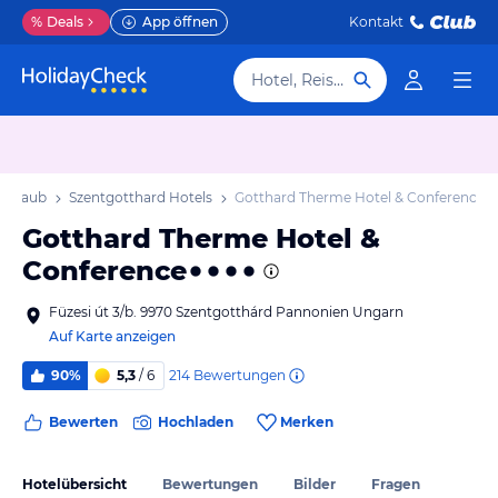
%
Deals
App öffnen
Kontakt
Hotel, Reiseziel
 Urlaub
Szentgotthard Hotels
Gotthard Therme Hotel & Conference
Gotthard Therme Hotel &
Conference
Füzesi út 3/b. 9970 Szentgotthárd Pannonien Ungarn
Auf Karte anzeigen
214
Bewertungen
90%
5,3
/ 6
Bewerten
Hochladen
Merken
Hotelübersicht
Bewertungen
Bilder
Fragen