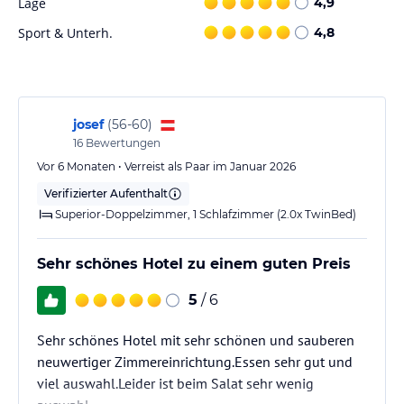
Lage
4,9
- umfangreiches Frühstücksbuffet
Sport & Unterh.
4,8
- Gaumenfreuden mit einem Abendbuffet oder viergängige Menu
(laut unsere Gästeanzahl)
- Eintritt im St.Gotthard Spa & Wellness mit
Schwimmbad/Kuppelbecken, Whirlpool, Kinderbereich und
Rutschenparadies
josef
(
56-60
)
- Bademantel- und Badetücherbenutzung
16
Bewertungen
- Freies WLAN im Haus
- Freier Parkplatz
Vor 6 Monaten • Verreist als Paar im Januar 2026
- Mehrwertsuer
Verifizierter Aufenthalt
Superior-Doppelzimmer, 1 Schlafzimmer (2.0x TwinBed)
Hinweis:
Allgemeine und unverbindliche
Hoteliers-/Veranstalter-/Kataloginformationen. Alle Angaben
ohne Gewähr und ohne Prüfung durch HolidayCheck. Bitte
Sehr schönes Hotel zu einem guten Preis
lies vor der Buchung die verbindlichen
Angebotsdetails
des
jeweiligen Veranstalters.
5
/ 6
Sehr schönes Hotel mit sehr schönen und sauberen
neuwertiger Zimmereinrichtung.Essen sehr gut und
viel auswahl.Leider ist beim Salat sehr wenig