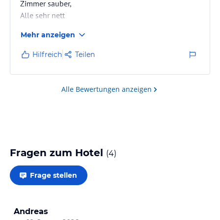
Zimmer sauber,
Alle sehr nett
Mehr anzeigen
Negativ:
Schwimmen erst ab 9 Uhr,
Hilfreich
Teilen
Renovierungsbedürftig,
Leider kann man nicht nach draußen schwimmen
Alle Bewertungen anzeigen
Fragen zum Hotel
(
4
)
Frage stellen
Andreas