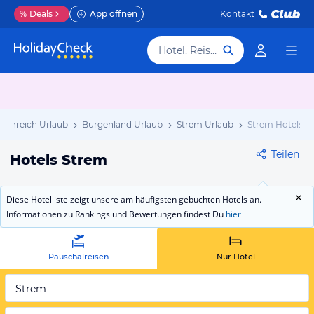
%
Deals
App öffnen
Kontakt
Hotel, Reiseziel
sterreich Urlaub
Burgenland Urlaub
Strem Urlaub
Strem Hotels
Teilen
Hotels Strem
Diese Hotelliste zeigt unsere am häufigsten gebuchten Hotels an.
Informationen zu Rankings und Bewertungen findest Du
hier
Pauschalreisen
Nur Hotel
Strem