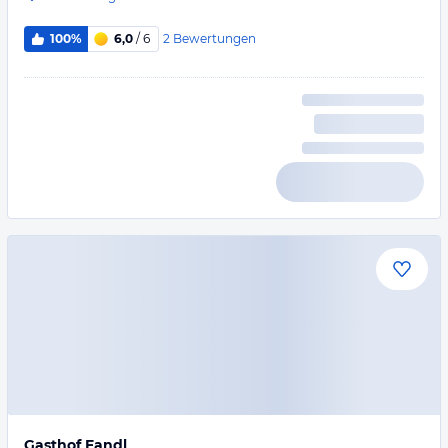
2
Bewertungen
100%
6,0
/ 6
Gasthof Fandl