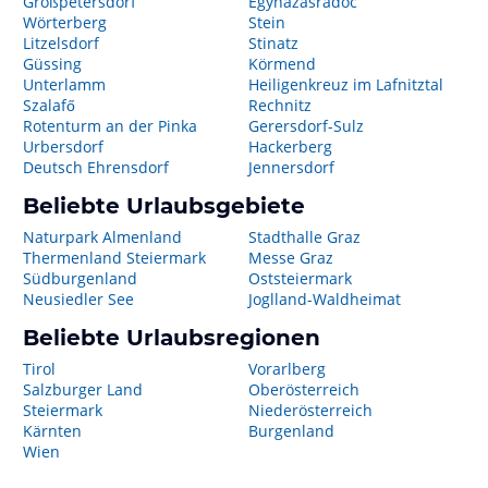
Großpetersdorf
Egyházasrádóc
Wörterberg
Stein
Litzelsdorf
Stinatz
Güssing
Körmend
Unterlamm
Heiligenkreuz im Lafnitztal
Szalafő
Rechnitz
Rotenturm an der Pinka
Gerersdorf-Sulz
Urbersdorf
Hackerberg
Deutsch Ehrensdorf
Jennersdorf
Beliebte Urlaubsgebiete
Naturpark Almenland
Stadthalle Graz
Thermenland Steiermark
Messe Graz
Südburgenland
Oststeiermark
Neusiedler See
Joglland-Waldheimat
Beliebte Urlaubsregionen
Tirol
Vorarlberg
Salzburger Land
Oberösterreich
Steiermark
Niederösterreich
Kärnten
Burgenland
Wien