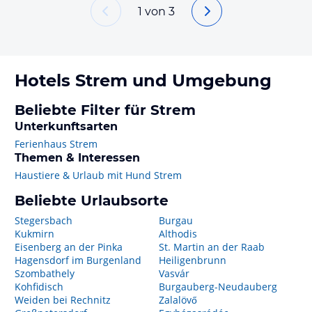
1
von
3
Hotels
Strem
und Umgebung
Beliebte Filter für Strem
Unterkunftsarten
Ferienhaus Strem
Themen & Interessen
Haustiere & Urlaub mit Hund Strem
Beliebte Urlaubsorte
Stegersbach
Burgau
Kukmirn
Althodis
Eisenberg an der Pinka
St. Martin an der Raab
Hagensdorf im Burgenland
Heiligenbrunn
Szombathely
Vasvár
Kohfidisch
Burgauberg-Neudauberg
Weiden bei Rechnitz
Zalalövő