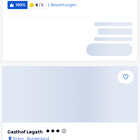
2
Bewertungen
100%
6
/ 6
Gasthof Legath
Strem
·
Burgenland