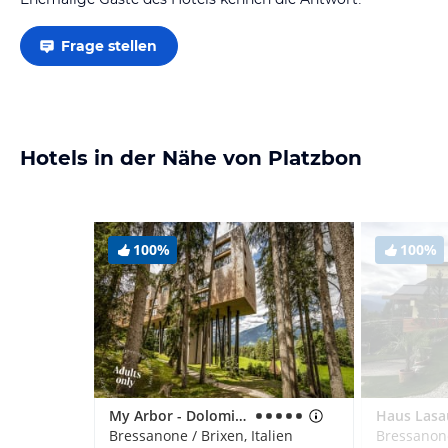
Frage stellen
Hotels in der Nähe von Platzbon
100%
100%
My Arbor - Dolomites
Haus Lasa
Bressanone / Brixen, Italien
Bressanone