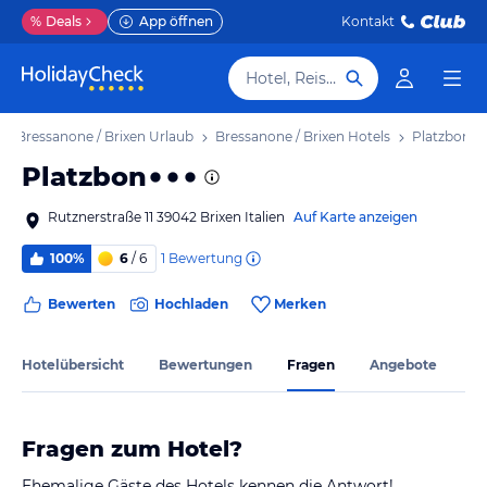
%
Deals
App öffnen
Kontakt
Hotel, Reiseziel
Bressanone / Brixen Urlaub
Bressanone / Brixen Hotels
Platzbon
Platzbon
Rutznerstraße 11 39042 Brixen Italien
Auf Karte anzeigen
1
Bewertung
100%
6
/ 6
Bewerten
Hochladen
Merken
Hotelübersicht
Bewertungen
Fragen
Angebote
Fragen zum Hotel?
Ehemalige Gäste des Hotels kennen die Antwort!