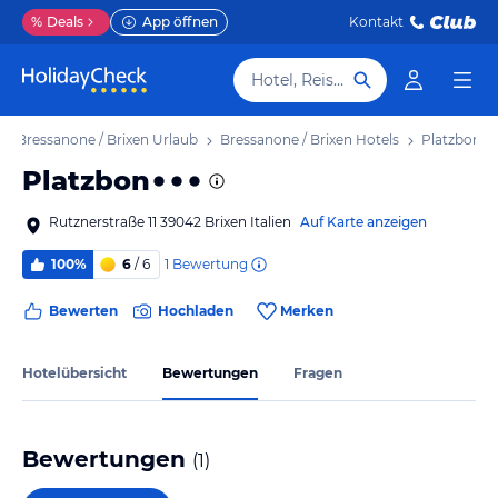
%
Deals
App öffnen
Kontakt
Hotel, Reiseziel
Bressanone / Brixen Urlaub
Bressanone / Brixen Hotels
Platzbon
Platzbon
Rutznerstraße 11 39042 Brixen Italien
Auf Karte anzeigen
1
Bewertung
100%
6
/ 6
Bewerten
Hochladen
Merken
Hotelübersicht
Bewertungen
Fragen
Bewertungen
(
1
)