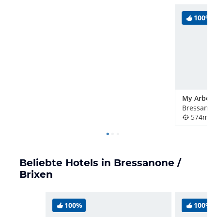
100%
Bressanone
574m
Beliebte Hotels in Bressanone /
Brixen
100%
100%