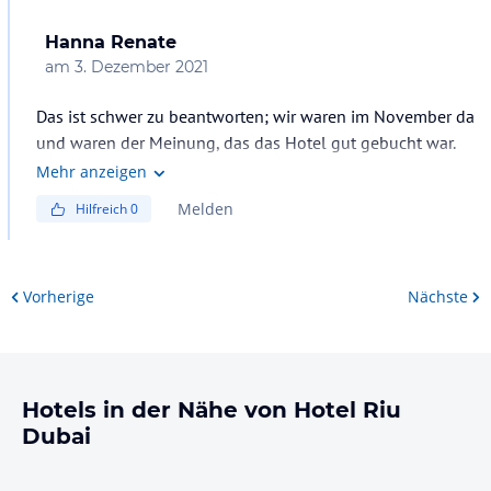
Hanna Renate
am
3. Dezember 2021
Das ist schwer zu beantworten; wir waren im November da
und waren der Meinung, das das Hotel gut gebucht war.
Das Publikum ist international aus allen Kontinenten und
Mehr anzeigen
Sprachbereichen. An der Rezeption wird englisch
Melden
Hilfreich
0
gesprochen.
Das sollte man schon einige Englisch-Kenntnisse haben.
Die Reiseveranstalter vermitteln dort Ausflüge z. B. zur EXPO
Vorherige
Nächste
Hotels in der Nähe von Hotel Riu
Dubai