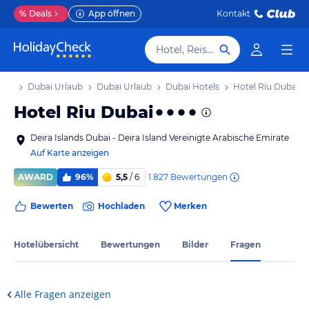
%
Deals
App öffnen
Kontakt
Hotel, Reiseziel
laub
Dubai Urlaub
Dubai Urlaub
Dubai Hotels
Hotel Riu Dubai
Hotel Riu Dubai
Deira Islands Dubai - Deira Island Vereinigte Arabische Emirate
Auf Karte anzeigen
1.827
Bewertungen
AWARD
96%
5,5
/ 6
Bewerten
Hochladen
Merken
Hotelübersicht
Bewertungen
Bilder
Fragen
Alle Fragen anzeigen