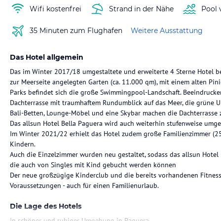
Wifi kostenfrei
Strand in der Nähe
Pool 
35 Minuten zum Flughafen
Weitere Ausstattung
Das Hotel allgemein
Das im Winter 2017/18 umgestaltete und erweiterte 4 Sterne Hotel be
zur Meerseite angelegten Garten (ca. 11.000 qm), mit einem alten Pin
Parks befindet sich die große Swimmingpool-Landschaft. Beeindrucke
Dachterrasse mit traumhaftem Rundumblick auf das Meer, die grüne 
Bali-Betten, Lounge-Möbel und eine Skybar machen die Dachterrasse
Das allsun Hotel Bella Paguera wird auch weiterhin stufenweise umge
Im Winter 2021/22 erhielt das Hotel zudem große Familienzimmer (2
Kindern.
Auch die Einzelzimmer wurden neu gestaltet, sodass das allsun Hotel 
die auch von Singles mit Kind gebucht werden können
Der neue großzügige Kinderclub und die bereits vorhandenen Fitness
Voraussetzungen - auch für einen Familienurlaub.
Die Lage des Hotels
In schöner und ruhiger Umgebung in Paguera.