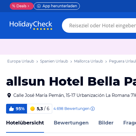
%
Deals
App herunterladen
Europa Urlaub
Spanien Urlaub
Mallorca Urlaub
Peguera Urlau
allsun Hotel Bella 
Calle José María Pemán, 15-17 Urbanización La Romana 7
95%
5,3
/ 6
4.698
Bewertungen
Hotelübersicht
Bewertungen
Bilder
Frag