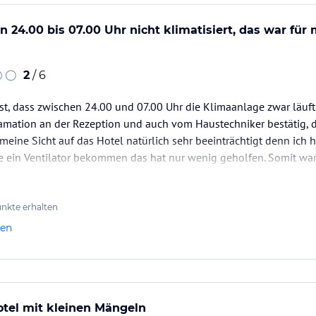
 24.00 bis 07.00 Uhr nicht klimatisiert, das war für 
t modernen Kardio- und Muskelaufbaugeräten der
uswahl an Fitnesskursen angeboten.
itnessparcour und auch ein Minigolfplatz inkl.
2
/ 6
ist, dass zwischen 24.00 und 07.00 Uhr die Klimaanlage zwar läuft
ammeinheiten angeboten.
amation an der Rezeption und auch vom Haustechniker bestätig, d
 in den deutschen Hauptferienzeiten in 3
 meine Sicht auf das Hotel natürlich sehr beeinträchtigt denn ich 
e ein Ventilator bekommen das hat nur wenig geholfen. Somit war 
ad in der Nacht lohnt sich auch nicht die…
-Golfplatz „Santa Ponsa“ liegt ca. 4 Kilometer
möglich.
nkte erhalten
len
htet. Auf rund 350 Quadratmetern laden eine
der Vor-und Nachsaison) und eine
er Atmosphäre ein.
ataloginformationen. Alle Angaben ohne
otel mit kleinen Mängeln