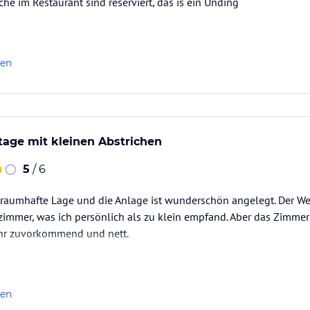
sche im Restaurant sind reserviert, das is ein Unding
len
age mit kleinen Abstrichen
5
/ 6
traumhafte Lage und die Anlage ist wunderschön angelegt. Der Weg
zimmer, was ich persönlich als zu klein empfand. Aber das Zimmer
ehr zuvorkommend und nett.
len