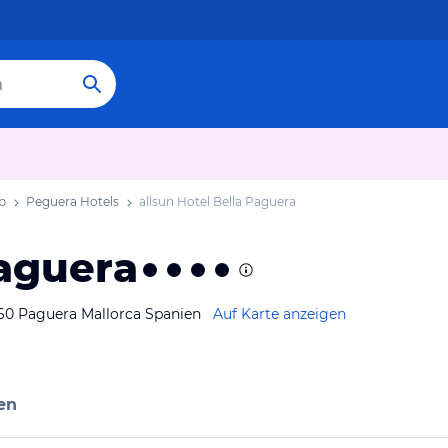
b
Peguera Hotels
allsun Hotel Bella Paguera
Paguera
160 Paguera Mallorca Spanien
Auf Karte anzeigen
en