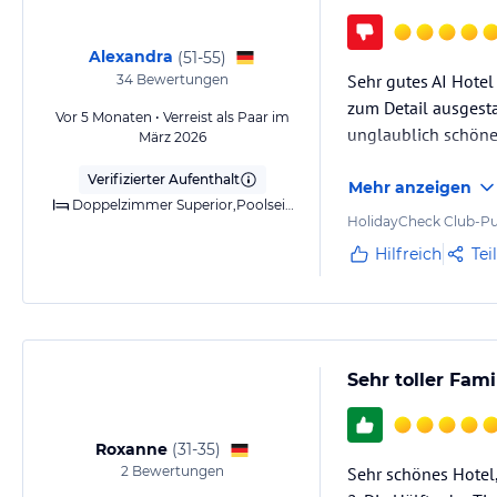
Gewähr und ohne Prüfung durch HolidayCheck. Bitte lies vor der B
jeweiligen Veranstalters.
Alexandra
(
51-55
)
Sehr gutes AI Hotel
34
Bewertungen
zum Detail ausgesta
Vor 5 Monaten • Verreist als Paar im
unglaublich schöne
März 2026
Verifizierter Aufenthalt
Mehr anzeigen
Doppelzimmer Superior,Poolseite,Klimaanlage (warm/kalt),Bad,WC,Balkon,Panoramablick
HolidayCheck Club-Pu
Hilfreich
Tei
Sehr toller Fam
Roxanne
(
31-35
)
2
Bewertungen
Sehr schönes Hotel,