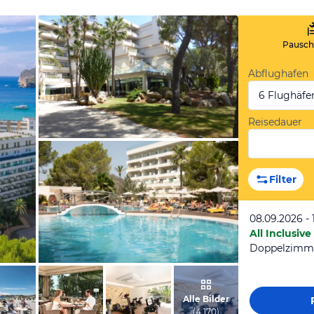
Pauscha
Abflughafen
6 Flughäfe
Reisedauer
von Rainer, Mai 2017
Filter
08.09.2026 - 
All Inclusive
vom Hotelier, April 2022
Alle Bilder
(
4 170
)