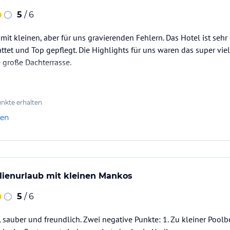
uchung die verbindlichen
Angebotsdetails
des
5
/ 6
 mit kleinen, aber für uns gravierenden Fehlern. Das Hotel ist seh
ttet und Top gepflegt. Die Highlights für uns waren das super viel
 große Dachterrasse.
nkte erhalten
len
ilienurlaub mit kleinen Mankos
5
/ 6
 sauber und freundlich. Zwei negative Punkte: 1. Zu kleiner Pool