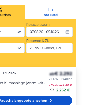
lreisen
Nur Hotel
Reisezeitraum
n
07.08.26 - 05.10.26
Reisende & Zi.
2 Erw, 0 Kinder, 1 Zi.
€ 2.292
15.09.2026
ab
2 ERW • 1 Woche
Doppelzimmer Klimaanlage (warm kalt) Bad WC Balkon
- Cashback
40 €
2.252 €
Pauschalangebote
ansehen