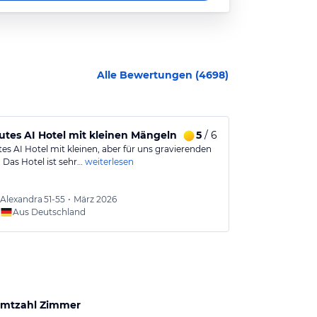
Alle Bewertungen (
4698
)
 war für mich absolut unzumutbar.
utes AI Hotel mit kleinen Mängeln
5
/ 6
Sehr toller
es AI Hotel mit kleinen, aber für uns gravierenden
Sehr schönes H
 Das Hotel ist sehr…
weiterlesen
Punkte: 1. Zu k
Alexandra
51-55
•
März 2026
Roxan
Aus Deutschland
Aus
mtzahl Zimmer