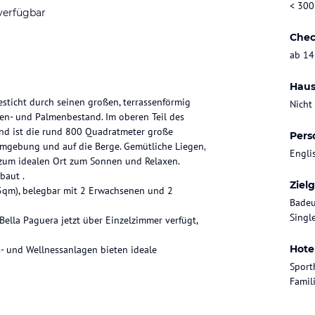
< 300
verfügbar
Chec
ab 14
Haus
sticht durch seinen großen, terrassenförmig
Nicht
ien- und Palmenbestand. Im oberen Teil des
nd ist die rund 800 Quadratmeter große
Pers
Umgebung und auf die Berge. Gemütliche Liegen,
Engli
 zum idealen Ort zum Sonnen und Relaxen.
baut .
Ziel
5qm), belegbar mit 2 Erwachsenen und 2
Badeu
Singl
Bella Paguera jetzt über Einzelzimmer verfügt,
Hote
- und Wellnessanlagen bieten ideale
Sport
Famil