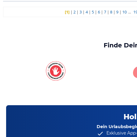
[1]
|
2
|
3
|
4
|
5
|
6
|
7
|
8
|
9
|
10
...
1
Finde Dei
Hol
Dein Urlaubsbegle
Exklusive App