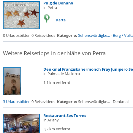
Puig de Bonany
in Petra
Karte
0 Urlaubsbilder
0 Reisevideos
Kategorie:
Sehenswürdigke...
-
Berg / Vulk
Weitere Reisetipps in der Nähe von Petra
Denkmal Franziskanermönch Fray Junipero Se
in Palma de Mallorca
1,1 km entfernt
3 Urlaubsbilder
0 Reisevideos
Kategorie:
Sehenswürdigke... - Denkmal
Restaurant Ses Torres
in Ariany
3,2 km entfernt