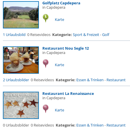
Golfplatz Capdepera
in Capdepera
Karte
1 Urlaubsbild
0 Reisevideos
Kategorie:
Sport & Freizeit
-
Golf
Restaurant Nou Segle 12
in Capdepera
Karte
2 Urlaubsbilder
0 Reisevideos
Kategorie:
Essen & Trinken
-
Restaurant
Restaurant La Renaissance
in Capdepera
Karte
0 Urlaubsbilder
0 Reisevideos
Kategorie:
Essen & Trinken
-
Restaurant