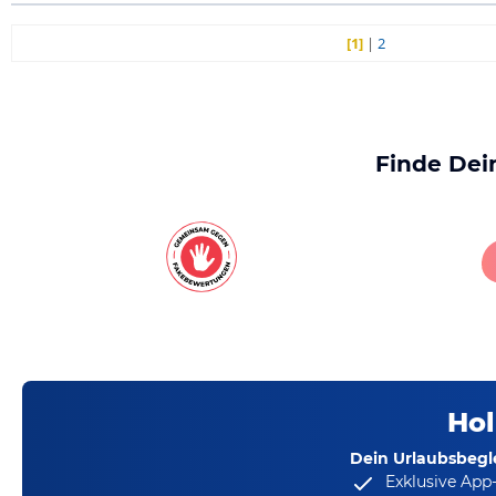
[1]
|
2
Finde Dei
Hol
Dein Urlaubsbegle
Exklusive App