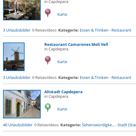
in Capdepera
Karte
3 Urlaubsbilder
0 Reisevideos
Kategorie:
Essen & Trinken
-
Restaurant
Restaurant Camarones Moli Vell
in Capdepera
Karte
3 Urlaubsbilder
0 Reisevideos
Kategorie:
Essen & Trinken
-
Restaurant
Altstadt Capdepera
in Capdepera
Karte
40 Urlaubsbilder
0 Reisevideos
Kategorie:
Sehenswürdigke...
-
Stadt (Stad