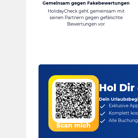
Gemeinsam gegen Fakebewertungen
HolidayCheck geht gemeinsam mit
seinen Partnern gegen gefälschte
Bewertungen vor
Hol Dir
Dein Urlaubsbegl
Exklusive Ap
Komplett kos
Alle Buchungs
Scan mich