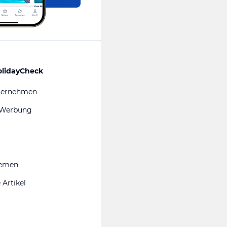
olidayCheck
ternehmen
 Werbung
hemen
 Artikel