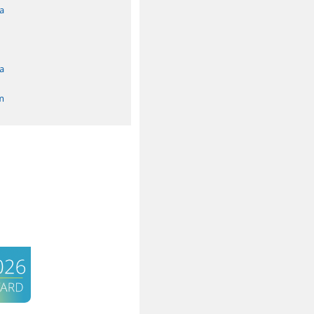
a
a
m