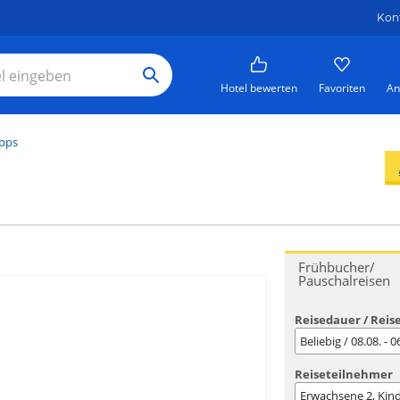
Kon
Hotel bewerten
Favoriten
An
ipps
Frühbucher/
Pauschalreisen
Reisedauer / Reis
Beliebig / 08.08. - 
Reiseteilnehmer
Erwachsene
2
, Kin