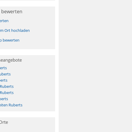
 bewerten
erten
sem Ort hochladen
pp bewerten
seangebote
erts
uberts
erts
 Ruberts
 Ruberts
berts
iten Ruberts
Orte