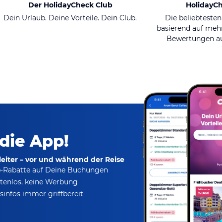
Der HolidayCheck Club
HolidayC
Dein Urlaub. Deine Vorteile. Dein Club.
Die beliebtesten
basierend auf mehr
Bewertungen au
 die App!
eiter – vor und während der Reise
p-Rabatte
auf Deine Buchungen
tenlos,
keine Werbung
infos immer griffbereit