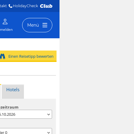
takt
HolidayCheck 
Menü
melden
Einen Reisetipp bewerten
Hotels
ezeitraum
06.10.2026
der
0