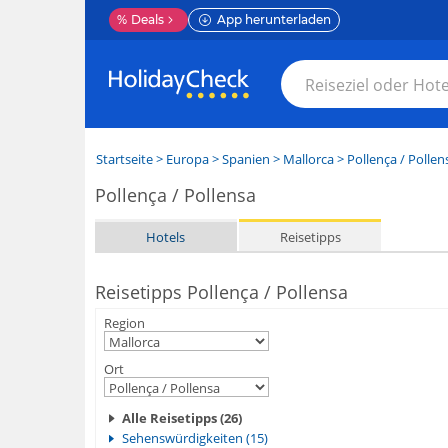
%
Deals
App herunterladen
Startseite
>
Europa
>
Spanien
>
Mallorca
>
Pollença / Pollen
Pollença / Pollensa
Hotels
Reisetipps
Reisetipps Pollença / Pollensa
Region
Ort
Alle Reisetipps (26)
Sehenswürdigkeiten (15)