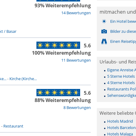
93% Weiterempfehlung
mitmachen und
14 Bewertungen
Ein Hotel bew
t / Basar
Bilder zu die
Einen Reiseti
5.6
100% Weiterempfehlung
11 Bewertungen
Urlaubs- und Rei
Eigene Anreise 
5 Sterne Hotels 
e...
-
Kirche (Kirche...
4 Sterne Hotels 
Restaurants Pol
5.6
Sehenswürdigkei
88% Weiterempfehlung
8 Bewertungen
Weitere beliebte 
Hotels Madrid
n
-
Restaurant
Hotels Barcelon
Hotels Malaga