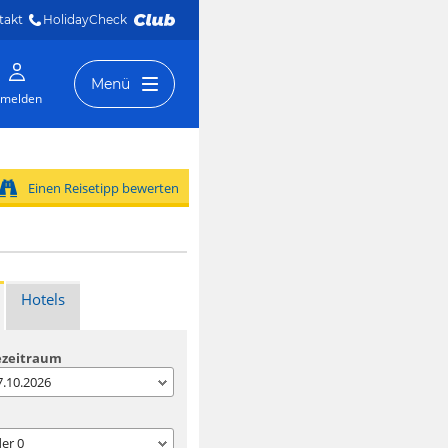
takt
HolidayCheck 
Menü
melden
Einen Reisetipp bewerten
Hotels
ezeitraum
07.10.2026
der
0