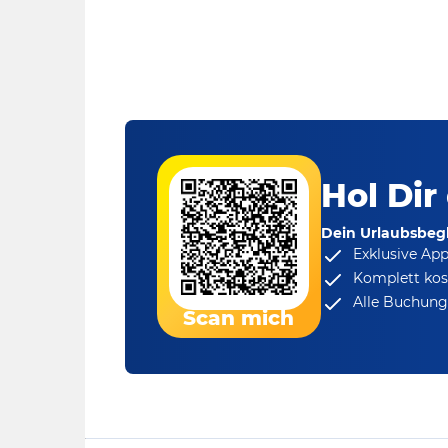
Hol Dir
Dein Urlaubsbegl
Exklusive Ap
Komplett kos
Alle Buchungs
Scan mich