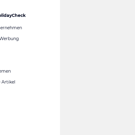
olidayCheck
ternehmen
 Werbung
hemen
 Artikel