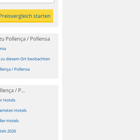
u Pollença / Pollensa
ima
 zu diesem Ort beobachten
lença / Pollensa
lença / P...
er Hotels
erteten Hotels
ller-Hotels
tels 2026