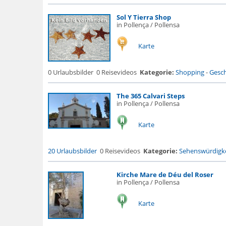
Sol Y Tierra Shop
in Pollença / Pollensa
Karte
0 Urlaubsbilder
0 Reisevideos
Kategorie:
Shopping
-
Gesch
The 365 Calvari Steps
in Pollença / Pollensa
Karte
20 Urlaubsbilder
0 Reisevideos
Kategorie:
Sehenswürdigke
Kirche Mare de Déu del Roser
in Pollença / Pollensa
Karte