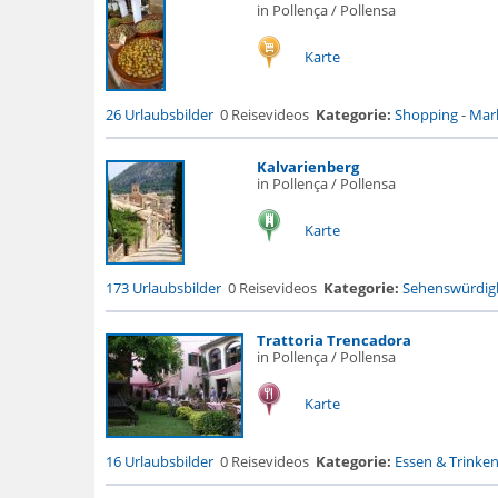
in Pollença / Pollensa
Karte
26 Urlaubsbilder
0 Reisevideos
Kategorie:
Shopping
-
Mark
Kalvarienberg
in Pollença / Pollensa
Karte
173 Urlaubsbilder
0 Reisevideos
Kategorie:
Sehenswürdigk
Trattoria Trencadora
in Pollença / Pollensa
Karte
16 Urlaubsbilder
0 Reisevideos
Kategorie:
Essen & Trinke