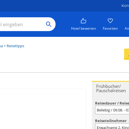
Kon
Hotel bewerten
Favoriten
An
sa
> Reisetipps
Frühbucher/
Pauschalreisen
Reisedauer / Reis
Beliebig / 09.08. - 
Reiseteilnehmer
Erwachsene
2
, Kin