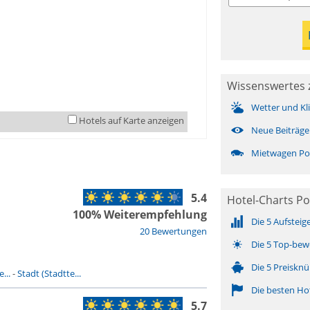
Wissenswertes z
Wetter und Kl
Hotels auf Karte anzeigen
Neue Beiträge
Mietwagen Pol
5.4
Hotel-Charts Pol
100% Weiterempfehlung
Die 5 Aufsteig
20 Bewertungen
Die 5 Top-bew
Die 5 Preisknü
...
-
Stadt (Stadtte...
Die besten Ho
5.7