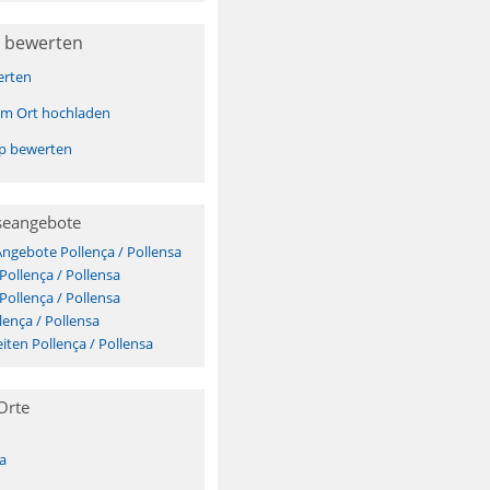
 bewerten
erten
sem Ort hochladen
pp bewerten
seangebote
Angebote Pollença / Pollensa
Pollença / Pollensa
Pollença / Pollensa
lença / Pollensa
ten Pollença / Pollensa
Orte
a