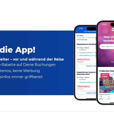
 die App!
eiter – vor und während der Reise
p-Rabatte
auf Deine Buchungen
tenlos,
keine Werbung
infos immer griffbereit