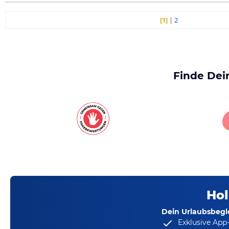
[1]
|
2
Finde Dei
Hol
Dein Urlaubsbegle
Exklusive App