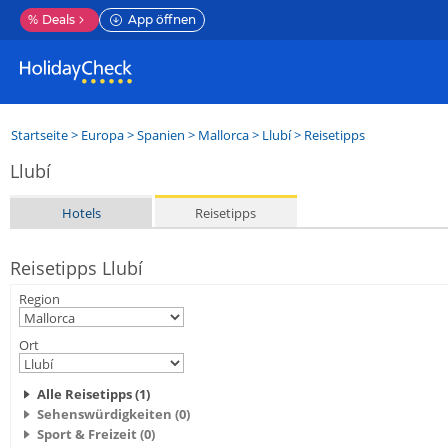
%
Deals
App öffnen
Startseite
>
Europa
>
Spanien
>
Mallorca
>
Llubí
> Reisetipps
Llubí
Hotels
Reisetipps
Reisetipps Llubí
Region
Ort
Alle Reisetipps (1)
Sehenswürdigkeiten (0)
Sport & Freizeit (0)