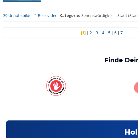
39 Urlaubsbilder
1 Reisevideo
Kategorie:
Sehenswürdigke... - Stadt (Stadt
[1]
|
2
|
3
|
4
|
5
|
6
|
7
Finde Dei
Hol