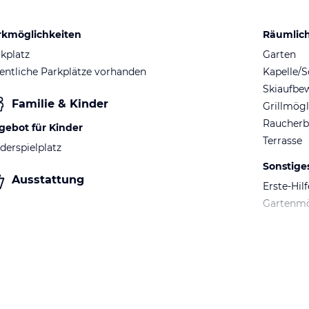
rkmöglichkeiten
Räumlic
kplatz
Garten
entliche Parkplätze vorhanden
Kapelle/S
Skiaufbe
Familie & Kinder
Grillmögl
Raucherb
gebot für Kinder
Terrasse
derspielplatz
Sonstige
Ausstattung
Erste-Hil
Gartenm