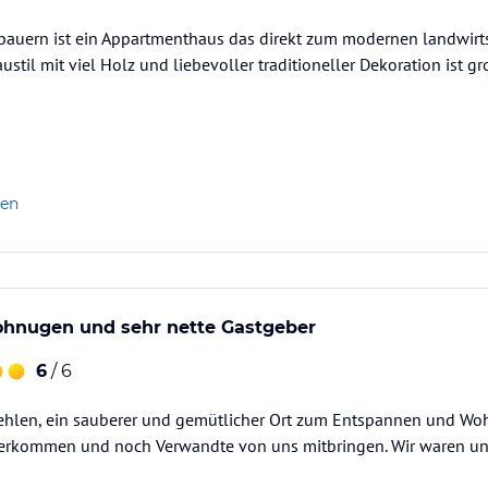
bauern ist ein Appartmenthaus das direkt zum modernen landwirts
ustil mit viel Holz und liebevoller traditioneller Dekoration ist 
ie alle anderen scheinbar auch), hatten ausreichend Platz und b
ein Bad, seperate Toiltette sowie eine Küche und ein Wohn-/Esszi
zimmer; die Küche ist voll ausgestattet, mit…
len
ohnugen und sehr nette Gastgeber
6
/ 6
hlen, ein sauberer und gemütlicher Ort zum Entspannen und Woh
erkommen und noch Verwandte von uns mitbringen. Wir waren un