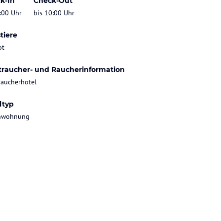
k-In
Check-Out
:00 Uhr
bis 10:00 Uhr
tiere
bt
traucher- und Raucherinformation
raucherhotel
ltyp
enwohnung