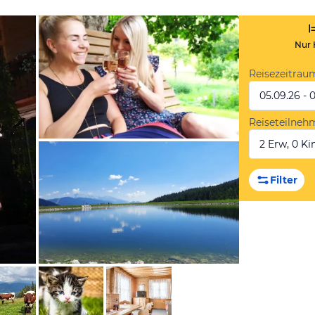
Nur 
Reisezeitrau
05.09.26 - 
Reiseteilneh
2 Erw, 0 Kin
von Booking.com
Filter
von Booking.com