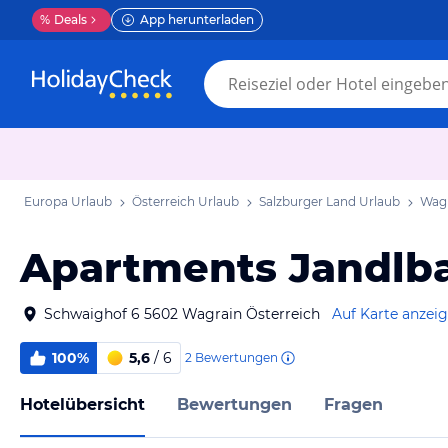
%
Deals
App herunterladen
Europa Urlaub
Österreich Urlaub
Salzburger Land Urlaub
Wagr
Apartments Jandlb
Schwaighof 6 5602 Wagrain Österreich
Auf Karte anzei
100%
5,6
/ 6
2
Bewertungen
Hotelübersicht
Bewertungen
Fragen