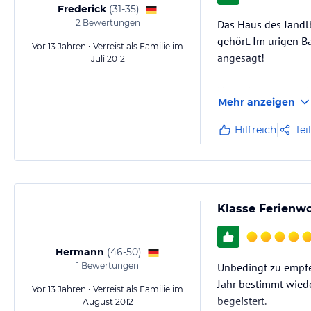
Frederick
(
31-35
)
2
Bewertungen
Das Haus des Jandl
gehört. Im urigen Ba
Vor 13 Jahren • Verreist als Familie im
angesagt!
Juli 2012
Unser Appartment (w
Mehr anzeigen
zwei Schlafzimmer, 
der Balkon am Wohn
Hilfreich
Tei
Klasse Ferienw
Hermann
(
46-50
)
1
Bewertungen
Unbedingt zu empfe
Jahr bestimmt wied
Vor 13 Jahren • Verreist als Familie im
begeistert.
August 2012