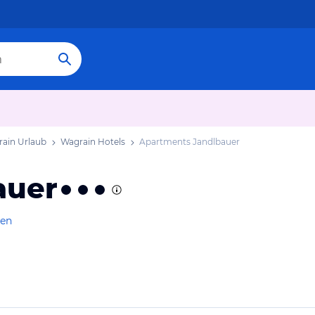
ain Urlaub
Wagrain Hotels
Apartments Jandlbauer
auer
gen