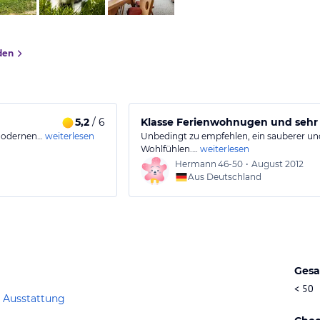
den
5,2
/ 6
Klasse Ferienwohnugen und sehr
 modernen…
weiterlesen
Unbedingt zu empfehlen, ein sauberer u
Wohlfühlen.…
weiterlesen
Hermann
46-50
•
August 2012
Aus Deutschland
Gesa
< 50
 Ausstattung