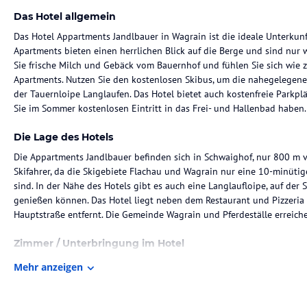
Das Hotel allgemein
Das Hotel Appartments Jandlbauer in Wagrain ist die ideale Unterkunft
Apartments bieten einen herrlichen Blick auf die Berge und sind nur w
Sie frische Milch und Gebäck vom Bauernhof und fühlen Sie sich wie 
Apartments. Nutzen Sie den kostenlosen Skibus, um die nahegelegene
der Tauernloipe Langlaufen. Das Hotel bietet auch kostenfreie Parkpl
Sie im Sommer kostenlosen Eintritt in das Frei- und Hallenbad haben.
Die Lage des Hotels
Die Appartments Jandlbauer befinden sich in Schwaighof, nur 800 m vom
Skifahrer, da die Skigebiete Flachau und Wagrain nur eine 10-minütig
sind. In der Nähe des Hotels gibt es auch eine Langlaufloipe, auf de
genießen können. Das Hotel liegt neben dem Restaurant und Pizzeria
Hauptstraße entfernt. Die Gemeinde Wagrain und Pferdeställe erreich
Zimmer / Unterbringung im Hotel
Die im Landhausstil eingerichteten Apartments im Jandlbauer bieten a
Mehr anzeigen
benötigen. Jedes Apartment verfügt über einen Balkon mit Bergblick,
sowie eine voll ausgestattete Küche oder Küchenzeile. Zur Ausstatt
einem Haartrockner.