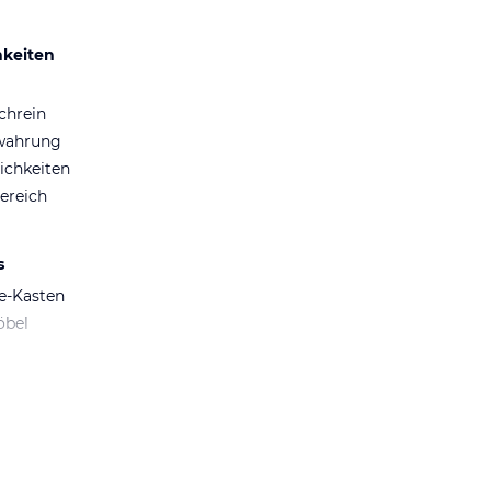
hkeiten
chrein
wahrung
ichkeiten
ereich
s
fe-Kasten
öbel