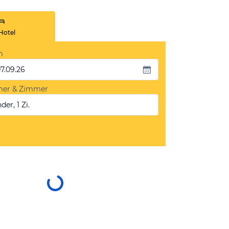
Hotel
m
07.09.26
mer & Zimmer
der, 1 Zi.