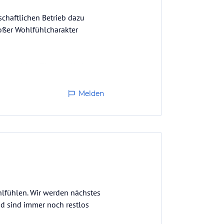
chaftlichen Betrieb dazu
großer Wohlfühlcharakter
oten schöne Zimmer. Wir hatten
mmer zur Verfügung. Genial ist
Melden
lfühlen. Wir werden nächstes
d sind immer noch restlos