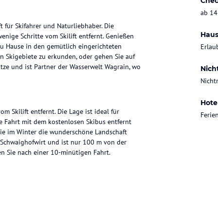
Chec
ab 14
 für Skifahrer und Naturliebhaber. Die
Haus
enige Schritte vom Skilift entfernt. Genießen
zu Hause in den gemütlich eingerichteten
Erlau
n Skigebiete zu erkunden, oder gehen Sie auf
ätze und ist Partner der Wasserwelt Wagrain, wo
Nich
Nicht
Hote
 Skilift entfernt. Die Lage ist ideal für
Feri
e Fahrt mit dem kostenlosen Skibus entfernt
r Sie im Winter die wunderschöne Landschaft
 Schwaighofwirt und ist nur 100 m von der
en Sie nach einer 10-minütigen Fahrt.
lles, was Sie für einen komfortablen Aufenthalt
 kostenfreies WLAN, einen Wohn- und Essbereich
ung gehören auch Sat-TV und ein Badezimmer mit