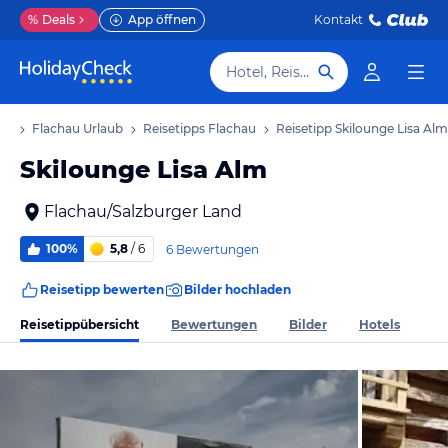
%
Deals
App öffnen
Kontakt
Hotel, Reiseziel
ub
Flachau Urlaub
Reisetipps Flachau
Reisetipp Skilounge Lisa Alm
Skilounge Lisa Alm
Flachau/Salzburger Land
100%
5,8
/ 6
6 Bewertungen
Reisetipp bewerten
Bilder hochladen
Reisetippübersicht
Bewertungen
Bilder
Hotels