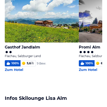
Gasthof Jandlalm
Promi Alm
Flachau, Salzburger Land
Flachau, Salzburge
100
%
5,6
/
6
100
%
6
/
6
9 Bew.
Zum Hotel
Zum Hotel
Infos Skilounge Lisa Alm