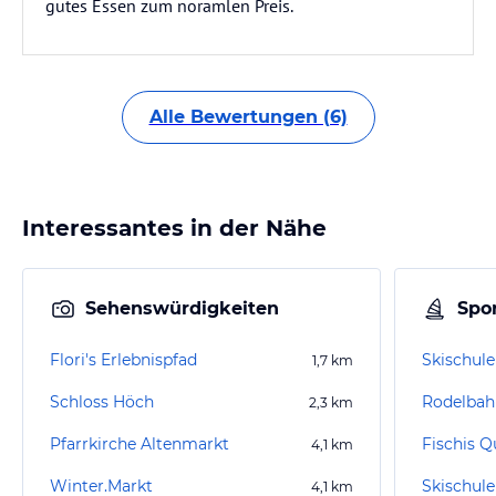
gutes Essen zum noramlen Preis.
Alle Bewertungen (6)
Interessantes in der Nähe
Sehenswürdigkeiten
Spor
Flori's Erlebnispfad
Skischule
1,7
km
Schloss Höch
Rodelbahn
2,3
km
Pfarrkirche Altenmarkt
Fischis Q
4,1
km
Winter.Markt
Skischul
4,1
km