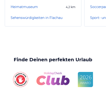
Heimatmuseum
Soccerpar
4,2
km
Sehenswürdigkeiten in Flachau
Sport- un
Finde Deinen perfekten Urlaub