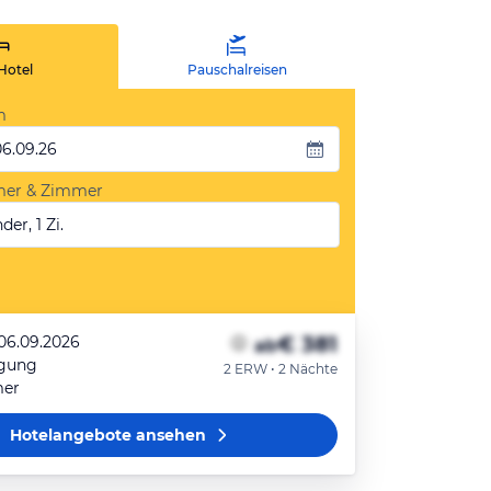
Hotel
Pauschalreisen
m
06.09.26
mer & Zimmer
der, 1 Zi.
€ 381
 06.09.2026
ab
egung
2 ERW • 2 Nächte
mer
Hotelangebote
ansehen