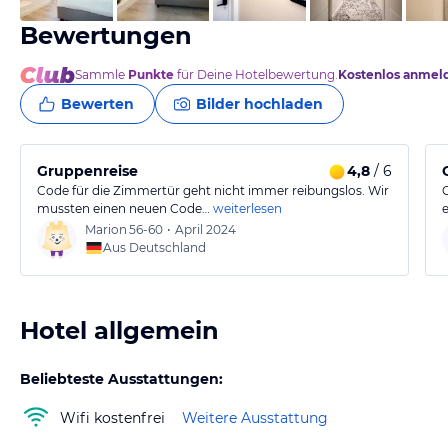
Bewertungen
Sammle
Punkte
für Deine Hotelbewertung.
Kostenlos anmel
Bewerten
Bilder hochladen
Gruppenreise
4,8
/ 6
Code für die Zimmertür geht nicht immer reibungslos. Wir
mussten einen neuen Code…
weiterlesen
Marion
56-60
•
April 2024
Aus Deutschland
Hotel allgemein
Beliebteste Ausstattungen:
Wifi kostenfrei
Weitere Ausstattung