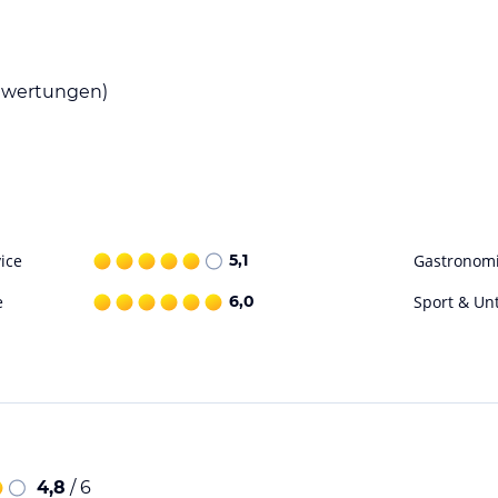
ohne Gewähr. Bitte lies vor der Buchung die
wertungen)
ice
5,1
Gastronom
e
6,0
Sport & Un
4,8
/ 6