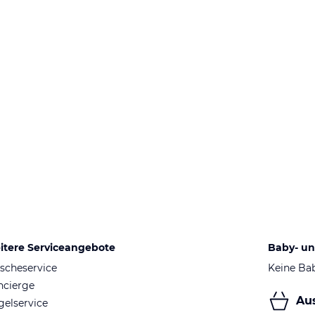
itere Serviceangebote
Baby- un
scheservice
Keine Ba
ncierge
Au
elservice