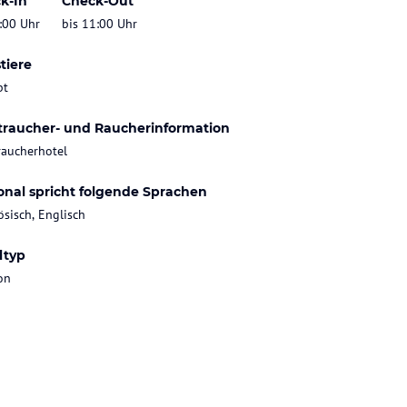
k-In
Check-Out
:00 Uhr
bis 11:00 Uhr
tiere
bt
traucher- und Raucherinformation
raucherhotel
onal spricht folgende Sprachen
ösisch, Englisch
ltyp
on