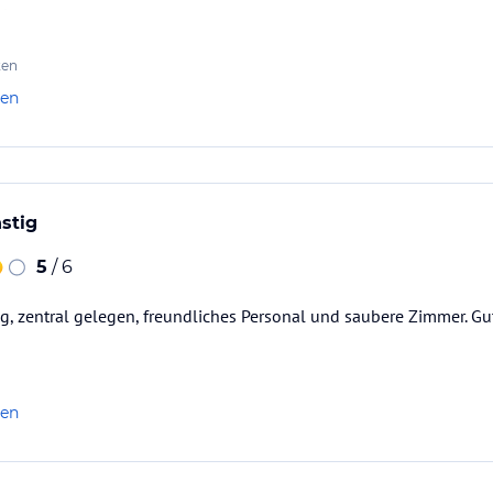
kay.
ersonal
ten
len
stig
5
/ 6
, zentral gelegen, freundliches Personal und saubere Zimmer. Gut
len