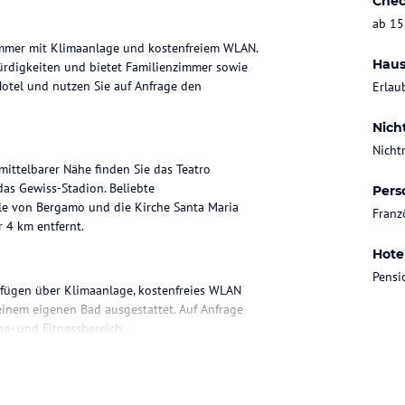
Chec
ab 15
immer mit Klimaanlage und kostenfreiem WLAN.
Haus
ürdigkeiten und bietet Familienzimmer sowie
otel und nutzen Sie auf Anfrage den
Erlau
Nich
Nicht
mittelbarer Nähe finden Sie das Teatro
das Gewiss-Stadion. Beliebte
Pers
le von Bergamo und die Kirche Santa Maria
Franz
 4 km entfernt.
Hote
Pensi
rfügen über Klimaanlage, kostenfreies WLAN
einem eigenen Bad ausgestattet. Auf Anfrage
a- und Fitnessbereich.
enießen. Für zusätzliche Entspannung steht