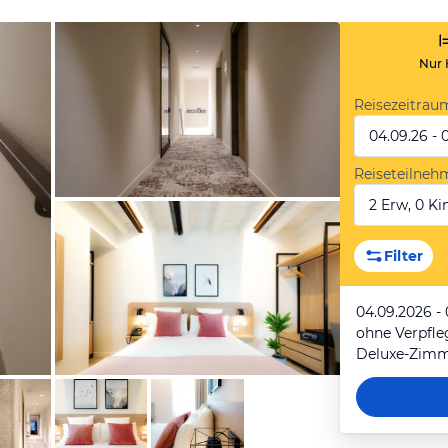
Nur 
Reisezeitrau
04.09.26 - 
Reiseteilneh
2 Erw, 0 Kin
von Expedia
Filter
04.09.2026 -
ohne Verpfl
Deluxe-Zim
von Expedia