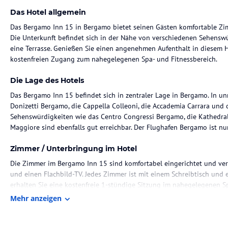
Das Hotel allgemein
Das Bergamo Inn 15 in Bergamo bietet seinen Gästen komfortable Z
Die Unterkunft befindet sich in der Nähe von verschiedenen Sehensw
eine Terrasse. Genießen Sie einen angenehmen Aufenthalt in diesem H
kostenfreien Zugang zum nahegelegenen Spa- und Fitnessbereich.
Die Lage des Hotels
Das Bergamo Inn 15 befindet sich in zentraler Lage in Bergamo. In un
Donizetti Bergamo, die Cappella Colleoni, die Accademia Carrara und 
Sehenswürdigkeiten wie das Centro Congressi Bergamo, die Kathedra
Maggiore sind ebenfalls gut erreichbar. Der Flughafen Bergamo ist nur
Zimmer / Unterbringung im Hotel
Die Zimmer im Bergamo Inn 15 sind komfortabel eingerichtet und ve
und einen Flachbild-TV. Jedes Zimmer ist mit einem Schreibtisch und 
erhalten Sie eine kostenfreie 1-stündige Sitzung im nahegelegenen Sp
Mehr anzeigen
Sport und Unterhaltung
Auf der Terrasse des Bergamo Inn 15 können Sie das schöne Wetter g