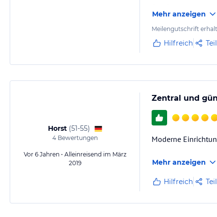
Das Frühstück war o
Mehr anzeigen
Sehr freundliches P
Meilengutschrift erhal
Hilfreich
Tei
Zentral und gün
Horst
(
51-55
)
4
Bewertungen
Moderne Einrichtung
Vor 6 Jahren • Alleinreisend im März
Mehr anzeigen
2019
Hilfreich
Tei