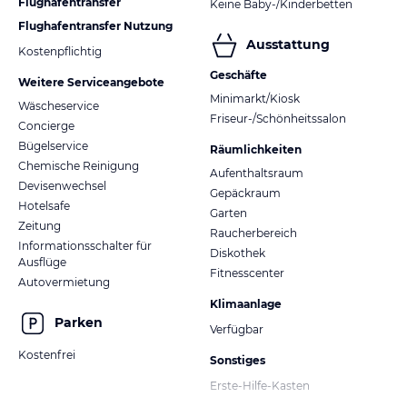
Flughafentransfer
Keine Baby-/Kinderbetten
Flughafentransfer Nutzung
Ausstattung
Kostenpflichtig
Geschäfte
Weitere Serviceangebote
Minimarkt/Kiosk
Wäscheservice
Friseur-/Schönheitssalon
Concierge
Bügelservice
Räumlichkeiten
Chemische Reinigung
Aufenthaltsraum
Devisenwechsel
Gepäckraum
Hotelsafe
Garten
Zeitung
Raucherbereich
Informationsschalter für
Diskothek
Ausflüge
Fitnesscenter
Autovermietung
Klimaanlage
Parken
Verfügbar
Kostenfrei
Sonstiges
Erste-Hilfe-Kasten