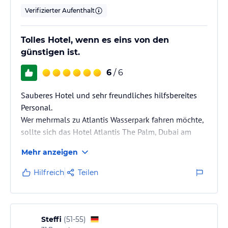
Verifizierter Aufenthalt
Tolles Hotel, wenn es eins von den
günstigen ist.
6
/ 6
Sauberes Hotel und sehr freundliches hilfsbereites
Personal.
Wer mehrmals zu Atlantis Wasserpark fahren möchte,
sollte sich das Hotel Atlantis The Palm, Dubai am
Besten reservieren. In diesem Hotel ist schon der
Mehr anzeigen
Preis für den Wasserpark enthalten. Bei zwei Personen
bezahlt man nur für den Eintritt für den Wasserpark
Hilfreich
Teilen
ca.130 Euro und sehr teure Getränke... Als Hotelgast
wird man bevorzugt.
Steffi
(
51-55
)