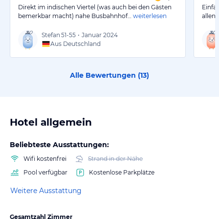
Direkt im indischen Viertel (was auch bei den Gästen
Einfa
bemerkbar macht) nahe Busbahnhof…
weiterlesen
allen
Stefan
51-55
•
Januar 2024
Aus Deutschland
Alle Bewertungen (
13
)
Hotel allgemein
Beliebteste Ausstattungen:
Wifi kostenfrei
Strand in der Nähe
Pool verfügbar
Kostenlose Parkplätze
Weitere Ausstattung
Gesamtzahl Zimmer