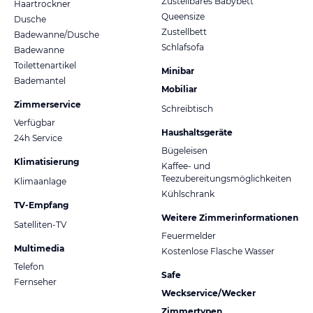
Zustellbares Babybett
Haartrockner
Queensize
Dusche
Zustellbett
Badewanne/Dusche
Schlafsofa
Badewanne
Toilettenartikel
Minibar
Bademantel
Mobiliar
Zimmerservice
Schreibtisch
Verfügbar
Haushaltsgeräte
24h Service
Bügeleisen
Klimatisierung
Kaffee- und
Teezubereitungsmöglichkeiten
Klimaanlage
Kühlschrank
TV-Empfang
Weitere Zimmerinformationen
Satelliten-TV
Feuermelder
Multimedia
Kostenlose Flasche Wasser
Telefon
Safe
Fernseher
Weckservice/Wecker
Zimmertypen