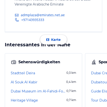
Vereinigte Arabische Emirate
admplaza@emirates.net.ae
+97143935333
Karte
Interessantes in der Nähe
Sehenswürdigkeiten
Spor
Stadtteil Deira
0,3
km
Dubai Cr
Al Souk Al Kabir
0,4
km
Dubai Museum im Al-Fahidi-Fort
0,7
km
Guide Eli
Heritage Village
0,7
km
Tour Dub