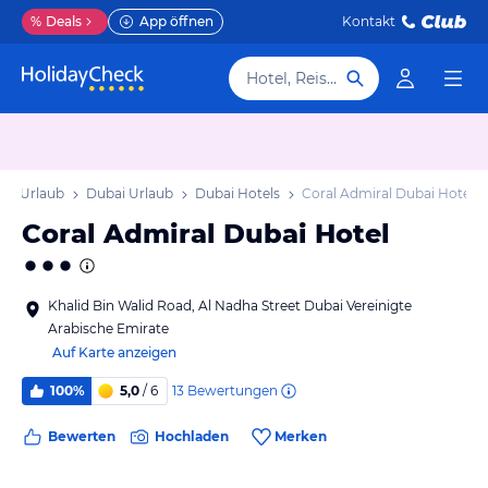
%
Deals
App öffnen
Kontakt
Hotel, Reiseziel
ai Urlaub
Dubai Urlaub
Dubai Hotels
Coral Admiral Dubai Hotel
Coral Admiral Dubai Hotel
Khalid Bin Walid Road, Al Nadha Street Dubai Vereinigte
Arabische Emirate
Auf Karte anzeigen
13
Bewertungen
100%
5,0
/ 6
Bewerten
Hochladen
Merken