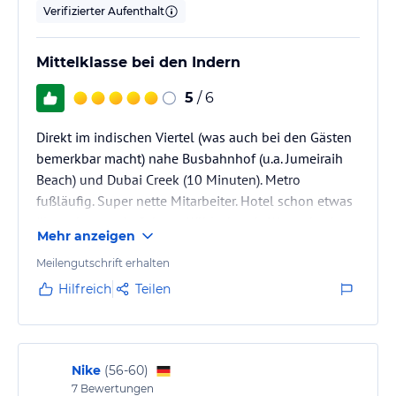
Verifizierter Aufenthalt
Hinweis:
Verfasst von HolidayCheck mit Hilfe von KI. Alle
Angaben ohne Gewähr. Bitte lies vor der Buchung die
Mittelklasse bei den Indern
verbindlichen
Angebotsdetails
des jeweiligen Veranstalters.
5
/ 6
Direkt im indischen Viertel (was auch bei den Gästen
bemerkbar macht) nahe Busbahnhof (u.a. Jumeiraih
Beach) und Dubai Creek (10 Minuten). Metro
fußläufig. Super nette Mitarbeiter. Hotel schon etwas
älter, aber gut in Schuss. Kühlschrank, Wasserkocher,
Mehr anzeigen
Pflegeprodukte. Sehr preiswert. Ich fand die Lage gut
, um die Ecke ist ein Alkohol-Shop.
Meilengutschrift erhalten
Fenster und Vorhänge lassen sich nicht öffnen.
Hilfreich
Teilen
Nike
(
56-60
)
7
Bewertungen