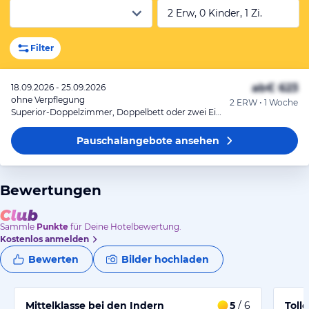
2 Erw, 0 Kinder, 1 Zi.
Filter
ab
€ 623
18.09.2026 - 25.09.2026
ohne Verpflegung
2 ERW • 1 Woche
Superior-Doppelzimmer, Doppelbett oder zwei Einzelbetten
Pauschalangebote
ansehen
Bewertungen
Sammle
Punkte
für Deine Hotelbewertung.
Kostenlos anmelden
Bewerten
Bilder hochladen
Mittelklasse bei den Indern
5
/ 6
Toll