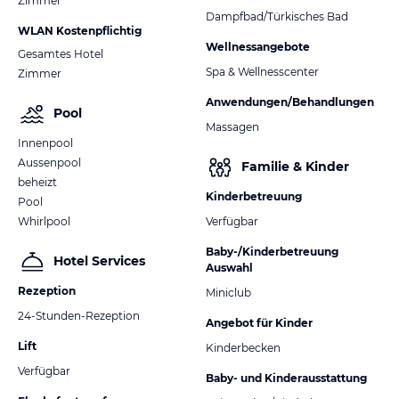
Zimmer
Dampfbad/Türkisches Bad
WLAN Kostenpflichtig
Wellnessangebote
Gesamtes Hotel
Spa & Wellnesscenter
Zimmer
Anwendungen/Behandlungen
Pool
Massagen
Innenpool
Aussenpool
Familie & Kinder
beheizt
Kinderbetreuung
Pool
Whirlpool
Verfügbar
Baby-/Kinderbetreuung
Hotel Services
Auswahl
Rezeption
Miniclub
24-Stunden-Rezeption
Angebot für Kinder
Lift
Kinderbecken
Verfügbar
Baby- und Kinderausstattung