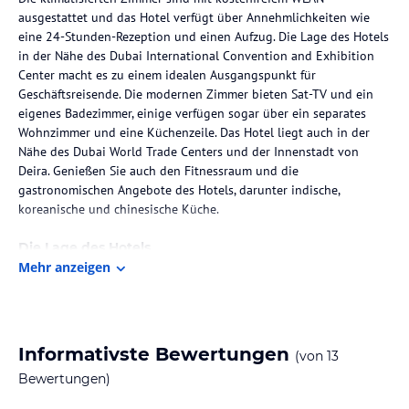
ausgestattet und das Hotel verfügt über Annehmlichkeiten wie
eine 24-Stunden-Rezeption und einen Aufzug. Die Lage des Hotels
in der Nähe des Dubai International Convention and Exhibition
Center macht es zu einem idealen Ausgangspunkt für
Geschäftsreisende. Die modernen Zimmer bieten Sat-TV und ein
eigenes Badezimmer, einige verfügen sogar über ein separates
Wohnzimmer und eine Küchenzeile. Das Hotel liegt auch in der
Nähe des Dubai World Trade Centers und der Innenstadt von
Deira. Genießen Sie auch den Fitnessraum und die
gastronomischen Angebote des Hotels, darunter indische,
koreanische und chinesische Küche.
Die Lage des Hotels
Mehr anzeigen
Das Admiral Plaza Hotel befindet sich in zentraler Lage in Dubai,
in der Nähe von Handels-, Geschäfts- und Einkaufsvierteln. Der
internationale Flughafen von Dubai ist nur etwa 15 Autominuten
entfernt. Die Lage des Hotels bietet eine gute Anbindung an
öffentliche Verkehrsmittel, darunter die Dubai Metro Green Line,
Informativste Bewertungen
(von
13
die nur 800 m entfernt ist.
Bewertungen)
Zimmer / Unterbringung im Hotel