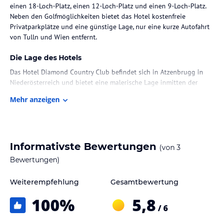
einen 18-Loch-Platz, einen 12-Loch-Platz und einen 9-Loch-Platz.
Neben den Golfmöglichkeiten bietet das Hotel kostenfreie
Privatparkplätze und eine günstige Lage, nur eine kurze Autofahrt
von Tulln und Wien entfernt.
Die Lage des Hotels
Das Hotel Diamond Country Club befindet sich in Atzenbrugg in
Niederösterreich und bietet eine malerische Lage inmitten der
Natur. Der Golfplatz erstreckt sich über die grünen Hügel der
Mehr anzeigen
Umgebung und bietet einen atemberaubenden Blick auf die
Landschaft. Der Badesee mit eigenem Strand lädt zum Entspannen
und Sonnenbaden ein. Die Stadt Tulln ist nur eine kurze Autofahrt
entfernt und die österreichische Hauptstadt Wien erreichen Sie in
etwa 40 Minuten mit dem Auto.
Informativste Bewertungen
(von
3
Bewertungen)
Zimmer / Unterbringung im Hotel
Die Zimmer im Hotel Diamond Country Club sind geräumig und
Weiterempfehlung
Gesamtbewertung
elegant eingerichtet. Sie verfügen über moderne
100
%
5,8
Annehmlichkeiten wie einen Flachbild-Sat-TV, einen Safe und ein
/ 6
eigenes Badezimmer. Einige Zimmer bieten auch Tee- und
Kaffeezubehör sowie eine Klimaanlage für zusätzlichen Komfort.