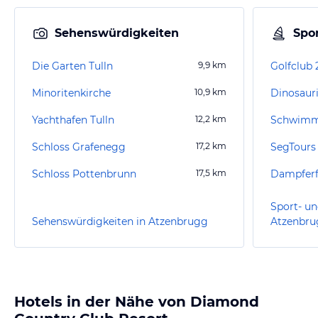
Sehenswürdigkeiten
Spor
Die Garten Tulln
9,9
km
Minoritenkirche
10,9
km
Dinosauri
Yachthafen Tulln
12,2
km
Schwimm
Schloss Grafenegg
17,2
km
SegTours
Schloss Pottenbrunn
17,5
km
Dampferf
Sport- un
Sehenswürdigkeiten in Atzenbrugg
Atzenbr
Hotels in der Nähe von Diamond