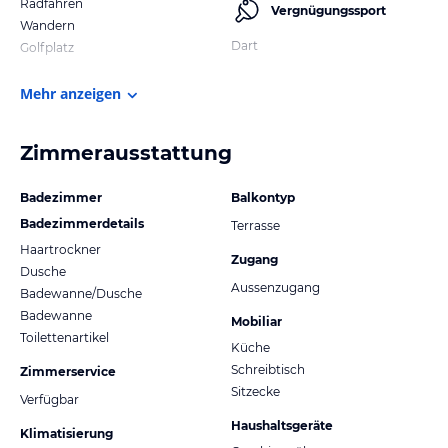
Radfahren
Vergnügungssport
Wandern
Dart
Golfplatz
Mehr anzeigen
Zimmerausstattung
Badezimmer
Balkontyp
Badezimmerdetails
Terrasse
Haartrockner
Zugang
Dusche
Aussenzugang
Badewanne/Dusche
Badewanne
Mobiliar
Toilettenartikel
Küche
Schreibtisch
Zimmerservice
Sitzecke
Verfügbar
Haushaltsgeräte
Klimatisierung