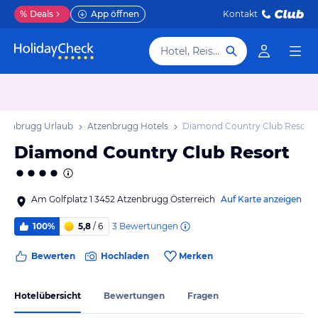
%
Deals
App öffnen
Kontakt
Hotel, Reiseziel
tzenbrugg Urlaub
Atzenbrugg Hotels
Diamond Country Club Resort
Diamond Country Club Resort
Am Golfplatz 1 3452 Atzenbrugg Österreich
Auf Karte anzeigen
3
Bewertungen
100%
5,8
/ 6
Bewerten
Hochladen
Merken
Hotelübersicht
Bewertungen
Fragen