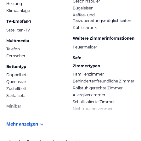
Geschirrspüler
Heizung
Bügeleisen
Klimaanlage
Kaffee- und
Teezubereitungsmöglichkeiten
TV-Empfang
Kühlschrank
Satelliten-TV
Weitere Zimmerinformationen
Multimedia
Feuermelder
Telefon
Fernseher
Safe
Zimmertypen
Bettentyp
Familienzimmer
Doppelbett
Behindertenfreundliche Zimmer
Queensize
Rollstuhlgerechte Zimmer
Zustellbett
Allergikerzimmer
Schlafsofa
Schallisolierte Zimmer
Minibar
Nichtraucherzimmer
Mehr anzeigen