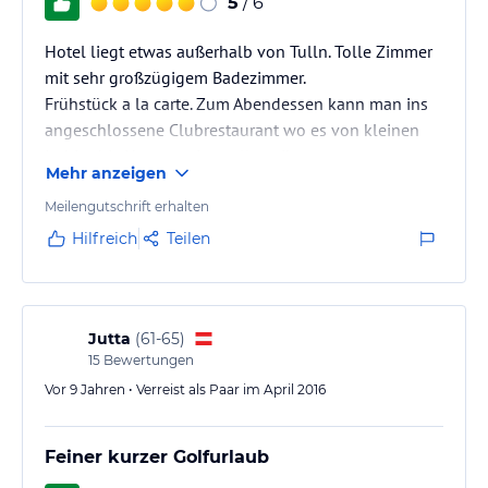
5
/ 6
Hotel liegt etwas außerhalb von Tulln. Tolle Zimmer
mit sehr großzügigem Badezimmer.
Frühstück a la carte. Zum Abendessen kann man ins
angeschlossene Clubrestaurant wo es von kleinen
Imbiss bis Hauptspeisen alles gibt.
Mehr anzeigen
Meilengutschrift erhalten
Hilfreich
Teilen
Jutta
(
61-65
)
15
Bewertungen
Vor 9 Jahren • Verreist als Paar im April 2016
Feiner kurzer Golfurlaub