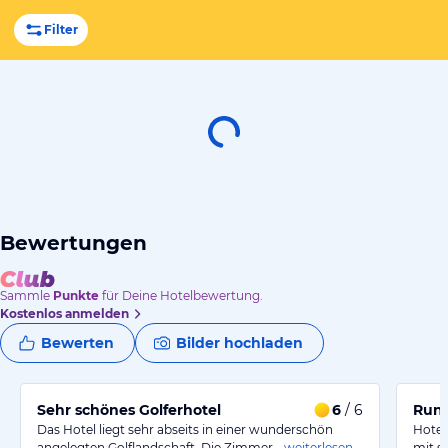
Filter
Bewertungen
Sammle
Punkte
für Deine Hotelbewertung.
Kostenlos anmelden
Bewerten
Bilder hochladen
Sehr schönes Golferhotel
6
/ 6
Run
Das Hotel liegt sehr abseits in einer wunderschön
Hotel
angelegten Golflandschaft. Die Zimmer…
weiterlesen
mit s