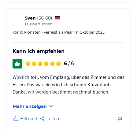
Hoteliers-/Veranstalter-/Kataloginformationen. Alle Angaben
ohne Gewähr und ohne Prüfung durch HolidayCheck. Bitte
lies vor der Buchung die verbindlichen
Angebotsdetails
des
Sven
(
56-60
)
jeweiligen Veranstalters.
1
Bewertungen
Vor 10 Monaten • Verreist als Paar im Oktober 2025
Kann ich empfehlen
6
/ 6
Wirklich toll. Vom Empfang, über das Zimmer und das
Essen. Das war ein wirklich schöner Kurzurlaub.
Danke, wir werden bestimmt nochmal buchen.
Mehr anzeigen
Hilfreich
Teilen