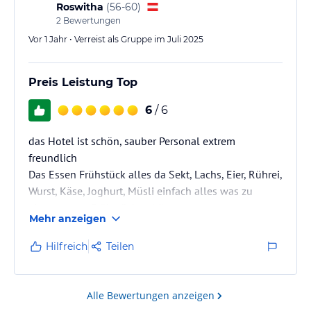
Roswitha
(
56-60
)
2
Bewertungen
Vor 1 Jahr • Verreist als Gruppe im Juli 2025
Preis Leistung Top
6
/ 6
das Hotel ist schön, sauber Personal extrem
freundlich
Das Essen Frühstück alles da Sekt, Lachs, Eier, Rührei,
Wurst, Käse, Joghurt, Müsli einfach alles was zu
einem guten Frühstück gehört
Mehr anzeigen
Die Jause einfach klasse man braucht kein
Abendessen mehr jeden Tag etwa anderes von Suppe
Hilfreich
Teilen
bis Tafelspitz, Pizza einfach 4 Sterne
kleines Manko ist das kein Wellnessbereich im Haus
ist
Alle Bewertungen anzeigen
Kaiserbad jedoch 5 min entfernt