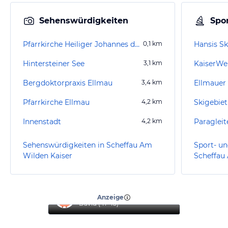
Sehenswürdigkeiten
Spor
Pfarrkirche Heiliger Johannes der Täufer
0,1
km
Hintersteiner See
3,1
km
Bergdoktorpraxis Ellmau
3,4
km
Ellmauer
Pfarrkirche Ellmau
4,2
km
Skigebie
Innenstadt
4,2
km
Sehenswürdigkeiten in Scheffau Am
Sport- un
Wilden Kaiser
Scheffau
“
Top Urlaub
”
Anzeige
David
(
41-45
)