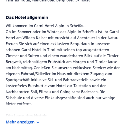
Das Hotel allgemein
Willkommen im Garni Hotel Alpin in Scheffau.
Ob im Sommer oder im Winter, das Alpin in Scheffau ist Ihr Garni
Hotel am Wilden Kaiser mit Aussicht auf Abenteuer in der Natur.
Freuen Sie sich auf einen exklusiven Bergurlaub in unserem
schönen Garni Hotel in Tirol mit seinen top ausgestatteten
Zimmer und Suiten und einem wunderbaren Blick auf die Tiroler
Bergwelt, reichhaltigem Frühstück am Morgen und Tiroler Jause
am Nachmittag. Genießen Sie unseren exklusiven Service: wie den
eigenen Fahrrad/Skikeller im Haus mit direktem Zugang zum
Sportgeschäft inklusive Ski- und Fahrradverleih sowie ein
kostenfreies Busshuttle vom Hotel zur Talstation und den
Nachbarorten Söll, Ellmau und Going samt Badeseen. Die
Skischule und diverse Einkaufsgeschäfte sind auch nur wenige
Meter entfernt.
Die Lage des Hotels
Mehr anzeigen
Scheffau liegt am Fuße des Wilden Kaisers in Tirol und ist ein