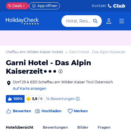
%
Deals
App öffnen
Kontakt
Hotel, Reiseziel
Scheffau Am Wilden Kaiser Hotels
Garni Hotel - Das Alpin Kaiserzeit
Garni Hotel - Das Alpin
Kaiserzeit
Dorf 29 A 6351 Scheffau am Wilden Kaiser Tirol Österreich
Auf Karte anzeigen
14
Bewertungen
100%
5,9
/ 6
Bewerten
Hochladen
Merken
Hotelübersicht
Bewertungen
Bilder
Fragen