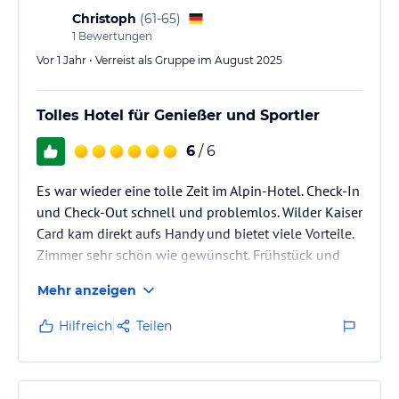
Christoph
(
61-65
)
1
Bewertungen
Vor 1 Jahr • Verreist als Gruppe im August 2025
Tolles Hotel für Genießer und Sportler
6
/ 6
Es war wieder eine tolle Zeit im Alpin-Hotel. Check-In
und Check-Out schnell und problemlos. Wilder Kaiser
Card kam direkt aufs Handy und bietet viele Vorteile.
Zimmer sehr schön wie gewünscht. Frühstück und
Jause lassen keine Wünsche offen, und das alles bei
Mehr anzeigen
professionellem Service. Lob insbes. auch an den
Bartender. Gerne bis zum nächsten Mal...
Hilfreich
Teilen