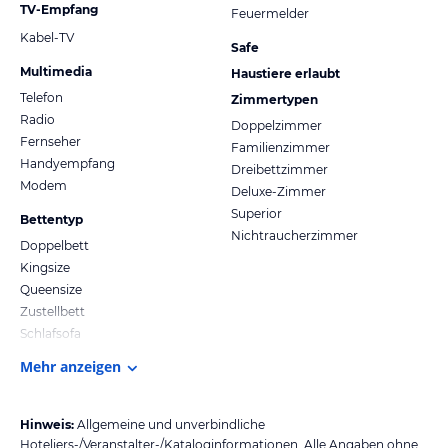
TV-Empfang
Feuermelder
Kabel-TV
Safe
Multimedia
Haustiere erlaubt
Telefon
Zimmertypen
Radio
Doppelzimmer
Fernseher
Familienzimmer
Handyempfang
Dreibettzimmer
Modem
Deluxe-Zimmer
Superior
Bettentyp
Nichtraucherzimmer
Doppelbett
Kingsize
Queensize
Zustellbett
Schlafsofa
Mehr anzeigen
Hinweis:
Allgemeine und unverbindliche
Hoteliers-/Veranstalter-/Kataloginformationen. Alle Angaben ohne