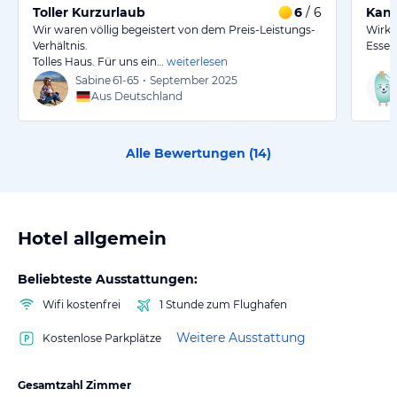
Toller Kurzurlaub
6
/ 6
Kann
Wir waren völlig begeistert von dem Preis-Leistungs-
Wirkl
Verhältnis.
Essen
Tolles Haus. Für uns ein…
weiterlesen
Sabine
61-65
•
September 2025
Aus Deutschland
Alle Bewertungen (
14
)
Hotel allgemein
Beliebteste Ausstattungen:
Wifi kostenfrei
1 Stunde zum Flughafen
Weitere Ausstattung
Kostenlose Parkplätze
Gesamtzahl Zimmer