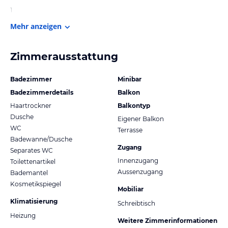
1
Mehr anzeigen
Zimmerausstattung
Badezimmer
Minibar
Badezimmerdetails
Balkon
Haartrockner
Balkontyp
Dusche
Eigener Balkon
WC
Terrasse
Badewanne/Dusche
Zugang
Separates WC
Innenzugang
Toilettenartikel
Aussenzugang
Bademantel
Kosmetikspiegel
Mobiliar
Klimatisierung
Schreibtisch
Heizung
Weitere Zimmerinformationen