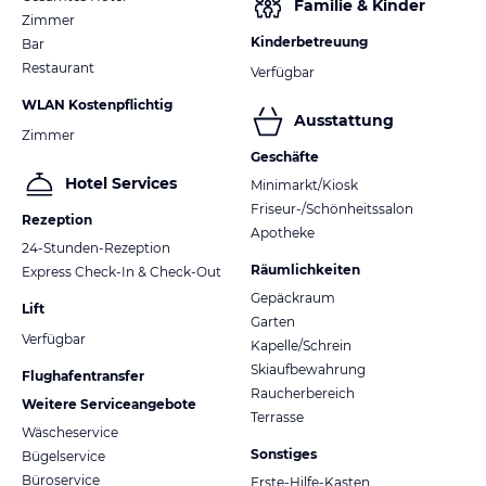
Familie & Kinder
Zimmer
Kinderbetreuung
Bar
Restaurant
Verfügbar
WLAN Kostenpflichtig
Ausstattung
Zimmer
Geschäfte
Hotel Services
Minimarkt/Kiosk
Friseur-/Schönheitssalon
Rezeption
Apotheke
24-Stunden-Rezeption
Räumlichkeiten
Express Check-In & Check-Out
Gepäckraum
Lift
Garten
Verfügbar
Kapelle/Schrein
Skiaufbewahrung
Flughafentransfer
Raucherbereich
Weitere Serviceangebote
Terrasse
Wäscheservice
Sonstiges
Bügelservice
Büroservice
Erste-Hilfe-Kasten