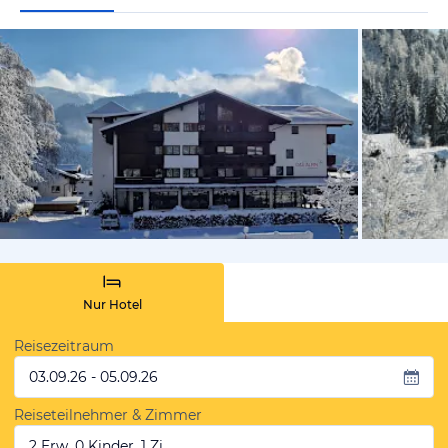
vom Hoteli
Nur Hotel
Reisezeitraum
03.09.26 - 05.09.26
Reiseteilnehmer & Zimmer
2 Erw, 0 Kinder, 1 Zi.