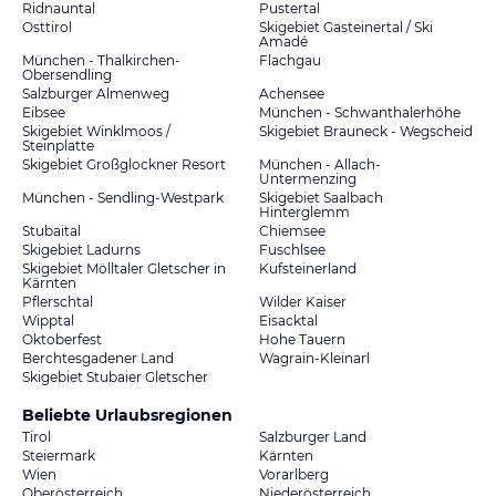
Ridnauntal
Pustertal
Osttirol
Skigebiet Gasteinertal / Ski
Amadé
München - Thalkirchen-
Flachgau
Obersendling
Salzburger Almenweg
Achensee
Eibsee
München - Schwanthalerhöhe
Skigebiet Winklmoos /
Skigebiet Brauneck - Wegscheid
Steinplatte
Skigebiet Großglockner Resort
München - Allach-
Untermenzing
München - Sendling-Westpark
Skigebiet Saalbach
Hinterglemm
Stubaital
Chiemsee
Skigebiet Ladurns
Fuschlsee
Skigebiet Mölltaler Gletscher in
Kufsteinerland
Kärnten
Pflerschtal
Wilder Kaiser
Wipptal
Eisacktal
Oktoberfest
Hohe Tauern
Berchtesgadener Land
Wagrain-Kleinarl
Skigebiet Stubaier Gletscher
Beliebte Urlaubsregionen
Tirol
Salzburger Land
Steiermark
Kärnten
Wien
Vorarlberg
Oberösterreich
Niederösterreich