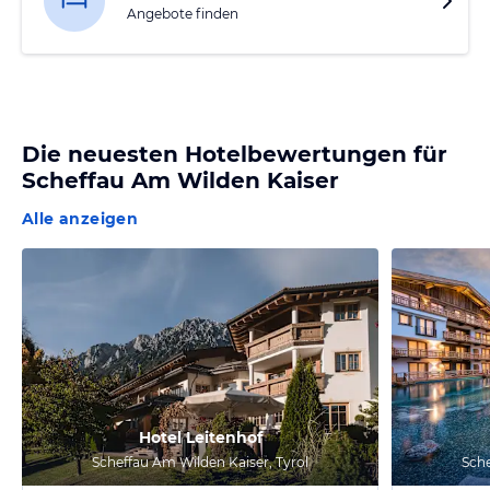
Angebote finden
Die neuesten Hotelbewertungen für
Scheffau Am Wilden Kaiser
Alle anzeigen
Hotel Leitenhof
Scheffau Am Wilden Kaiser, Tyrol
Sche