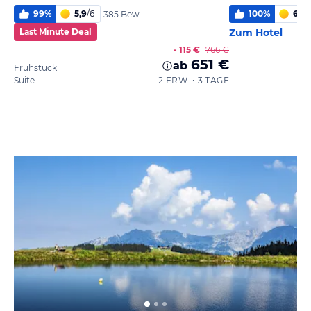
99
%
5,9
/
6
100
%
6,0
/
385 Bew.
Last Minute Deal
Zum Hotel
- 115 €
766 €
651 €
ab
Frühstück
Suite
2 ERW. • 3 TAGE