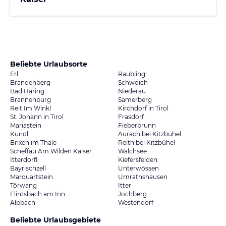
Beliebte Urlaubsorte
Erl
Raubling
Brandenberg
Schwoich
Bad Häring
Niederau
Brannenburg
Samerberg
Reit Im Winkl
Kirchdorf in Tirol
St. Johann in Tirol
Frasdorf
Mariastein
Fieberbrunn
Kundl
Aurach bei Kitzbühel
Brixen im Thale
Reith bei Kitzbühel
Scheffau Am Wilden Kaiser
Walchsee
Itterdorfl
Kiefersfelden
Bayrischzell
Unterwössen
Marquartstein
Umrathshausen
Törwang
Itter
Flintsbach am Inn
Jochberg
Alpbach
Westendorf
Beliebte Urlaubsgebiete