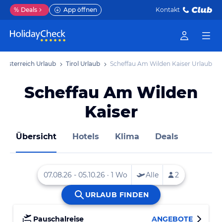
%
Deals
App öffnen
Kontakt
Österreich Urlaub
Tirol Urlaub
Scheffau Am Wilden Kaiser Urlaub
Scheffau Am Wilden
Kaiser
Übersicht
Hotels
Klima
Deals
Pauschalreise
ANGEBOTE