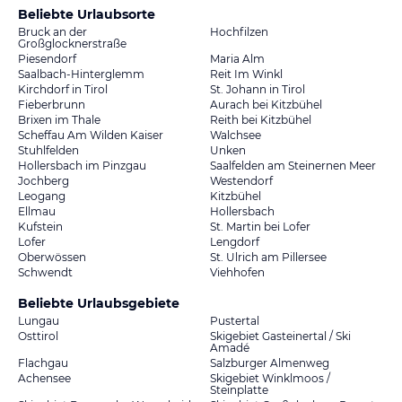
Beliebte Urlaubsorte
Bruck an der
Hochfilzen
Großglocknerstraße
Piesendorf
Maria Alm
Saalbach-Hinterglemm
Reit Im Winkl
Kirchdorf in Tirol
St. Johann in Tirol
Fieberbrunn
Aurach bei Kitzbühel
Brixen im Thale
Reith bei Kitzbühel
Scheffau Am Wilden Kaiser
Walchsee
Stuhlfelden
Unken
Hollersbach im Pinzgau
Saalfelden am Steinernen Meer
Jochberg
Westendorf
Leogang
Kitzbühel
Ellmau
Hollersbach
Kufstein
St. Martin bei Lofer
Lofer
Lengdorf
Oberwössen
St. Ulrich am Pillersee
Schwendt
Viehhofen
Beliebte Urlaubsgebiete
Lungau
Pustertal
Osttirol
Skigebiet Gasteinertal / Ski
Amadé
Flachgau
Salzburger Almenweg
Achensee
Skigebiet Winklmoos /
Steinplatte