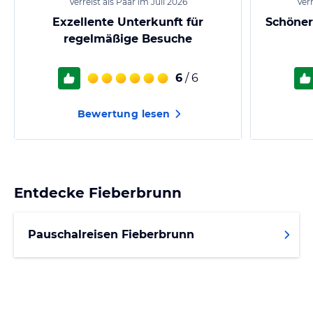
Verreist als Paar im Juli 2026
Ver
Exzellente Unterkunft für
Schöner
regelmäßige Besuche
6
/ 6
Bewertung lesen
Entdecke
Fieberbrunn
Pauschalreisen Fieberbrunn