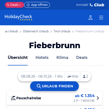
%
Deals
App öffnen
Kontakt
uropa Urlaub
Österreich Urlaub
Tirol Urlaub
Fieberbrunn Urlaub
Fieberbrunn
Übersicht
Hotels
Klima
Deals
€ 1.354
ab
Pauschalreise
2 P • 1 WOCHE