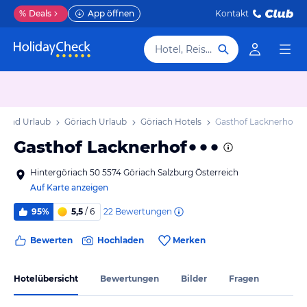
%
Deals
App öffnen
Kontakt
Hotel, Reiseziel
 Land Urlaub
Göriach Urlaub
Göriach Hotels
Gasthof Lacknerhof
Gasthof Lacknerhof
Hintergöriach 50 5574 Göriach Salzburg Österreich
Auf Karte anzeigen
22
Bewertungen
95%
5,5
/ 6
Bewerten
Hochladen
Merken
Hotelübersicht
Bewertungen
Bilder
Fragen