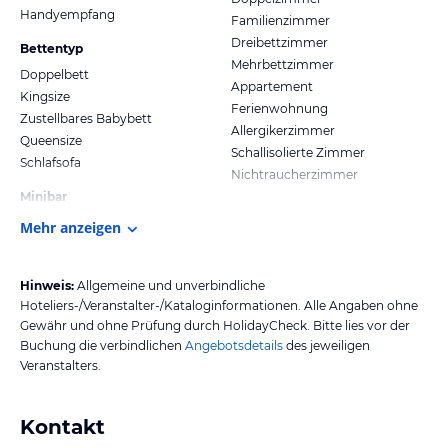
Handyempfang
Familienzimmer
Dreibettzimmer
Bettentyp
Mehrbettzimmer
Doppelbett
Appartement
Kingsize
Ferienwohnung
Zustellbares Babybett
Allergikerzimmer
Queensize
Schallisolierte Zimmer
Schlafsofa
Nichtraucherzimmer
Minibar
Mehr anzeigen
Hinweis:
Allgemeine und unverbindliche
Hoteliers-/Veranstalter-/Kataloginformationen. Alle Angaben ohne
Gewähr und ohne Prüfung durch HolidayCheck. Bitte lies vor der
Buchung die verbindlichen
Angebotsdetails
des jeweiligen
Veranstalters.
Kontakt