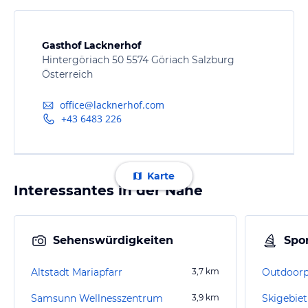
Gasthof Lacknerhof
Hintergöriach 50 5574 Göriach Salzburg
Österreich
office@lacknerhof.com
+43 6483 226
Karte
Interessantes in der Nähe
Sehenswürdigkeiten
Spor
Altstadt Mariapfarr
3,7
km
Outdoorp
Samsunn Wellnesszentrum
3,9
km
Skigebie