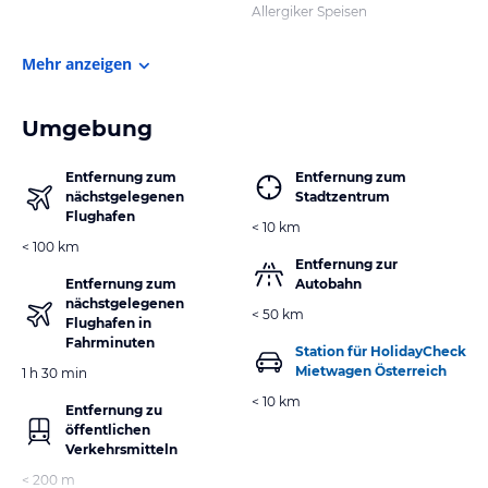
Allergiker Speisen
Mehr anzeigen
Umgebung
Entfernung zum
Entfernung zum
nächstgelegenen
Stadtzentrum
Flughafen
< 10 km
< 100 km
Entfernung zur
Entfernung zum
Autobahn
nächstgelegenen
< 50 km
Flughafen in
Fahrminuten
Station für HolidayCheck
Mietwagen Österreich
1 h 30 min
< 10 km
Entfernung zu
öffentlichen
Verkehrsmitteln
< 200 m