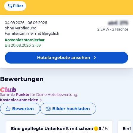
Filter
ab
€ 275
04.09.2026 - 06.09.2026
ohne Verpflegung
2 ERW • 2 Nächte
Familienzimmer mit Bergblick
Kostenlos stornierbar
Bis 20.08.2026, 21:59
Hotelangebote
ansehen
Bewertungen
Sammle
Punkte
für Deine Hotelbewertung.
Kostenlos anmelden
Bewerten
Bilder hochladen
Eine gepflegte Unterkunft mit schönem Ausblick
5
/ 6
Einf