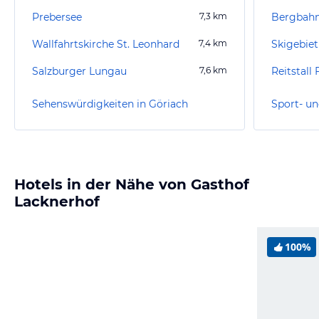
Prebersee
7,3
km
Wallfahrtskirche St. Leonhard
7,4
km
Skigebiet
Salzburger Lungau
7,6
km
Reitstall 
Sehenswürdigkeiten in Göriach
Sport- un
Hotels in der Nähe von Gasthof
Lacknerhof
100%