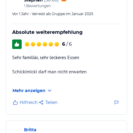
1
Bewertungen
Vor 1 Jahr • Verreist als Gruppe im Januar 2025
Absolute weiterempfehlung
6
/ 6
Sehr familiär, sehr leckeres Essen
Schickimicki darf man nicht erwarten
Herzlichkeit wird hier groß geschrieben
Mehr anzeigen
Komme gerne wieder
Hilfreich
Teilen
Britta