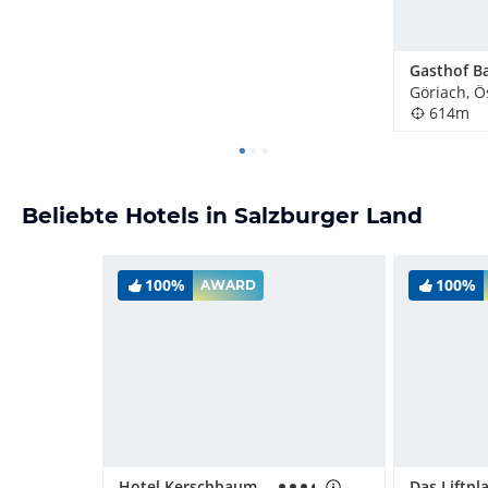
Gasthof B
Göriach, Ö
614m
Beliebte Hotels in Salzburger Land
100%
100%
AWARD
Hotel Kerschbaumer
Das Liftpla