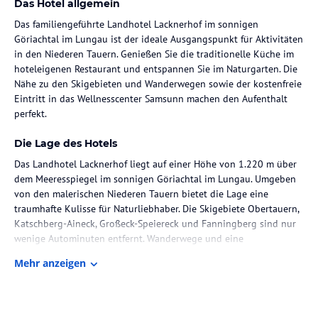
Das Hotel allgemein
Das familiengeführte Landhotel Lacknerhof im sonnigen
Göriachtal im Lungau ist der ideale Ausgangspunkt für Aktivitäten
in den Niederen Tauern. Genießen Sie die traditionelle Küche im
hoteleigenen Restaurant und entspannen Sie im Naturgarten. Die
Nähe zu den Skigebieten und Wanderwegen sowie der kostenfreie
Eintritt in das Wellnesscenter Samsunn machen den Aufenthalt
perfekt.
Die Lage des Hotels
Das Landhotel Lacknerhof liegt auf einer Höhe von 1.220 m über
dem Meeresspiegel im sonnigen Göriachtal im Lungau. Umgeben
von den malerischen Niederen Tauern bietet die Lage eine
traumhafte Kulisse für Naturliebhaber. Die Skigebiete Obertauern,
Katschberg-Aineck, Großeck-Speiereck und Fanningberg sind nur
wenige Autominuten entfernt. Wanderwege und eine
Langlaufloipe befinden sich direkt vor dem Hotel, so dass Sie die
Mehr anzeigen
Schönheit der Umgebung zu Fuß erkunden können.
Zimmer / Unterbringung im Hotel