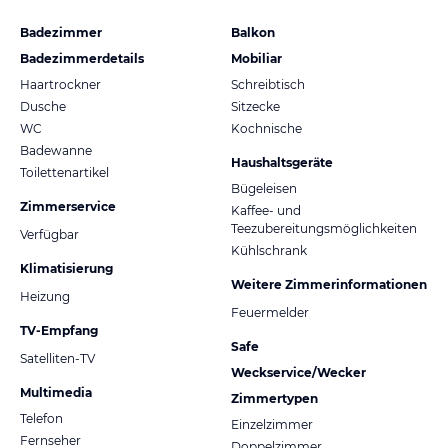
Badezimmer
Balkon
Badezimmerdetails
Mobiliar
Haartrockner
Schreibtisch
Dusche
Sitzecke
WC
Kochnische
Badewanne
Haushaltsgeräte
Toilettenartikel
Bügeleisen
Zimmerservice
Kaffee- und
Teezubereitungsmöglichkeiten
Verfügbar
Kühlschrank
Klimatisierung
Weitere Zimmerinformationen
Heizung
Feuermelder
TV-Empfang
Safe
Satelliten-TV
Weckservice/Wecker
Multimedia
Zimmertypen
Telefon
Einzelzimmer
Fernseher
Doppelzimmer