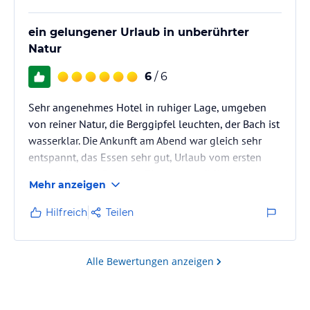
ein gelungener Urlaub in unberührter
Natur
6
/ 6
Sehr angenehmes Hotel in ruhiger Lage, umgeben
von reiner Natur, die Berggipfel leuchten, der Bach ist
wasserklar. Die Ankunft am Abend war gleich sehr
entspannt, das Essen sehr gut, Urlaub vom ersten
Augenblick an! Dann im Zimmer gemütliche
Mehr anzeigen
Atmosphäre, sehr sauber und die gute Dusche, das
Bett genau richtig. Insgesamt Wohlgefühl.
Hilfreich
Teilen
Alle Bewertungen anzeigen