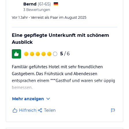
erkunden.
Bernd
(
61-65
)
3
Bewertungen
Hinweis:
Allgemeine und unverbindliche
Vor 1 Jahr • Verreist als Paar im August 2025
Hoteliers-/Veranstalter-/Kataloginformationen. Alle Angaben
ohne Gewähr und ohne Prüfung durch HolidayCheck. Bitte
lies vor der Buchung die verbindlichen
Angebotsdetails
des
Eine gepflegte Unterkunft mit schönem
jeweiligen Veranstalters.
Ausblick
5
/ 6
Familiär geführtes Hotel mit sehr freundlichen
Gastgebern. Das Frühstück und Abendessen
entsprachen einem ***Gasthof und waren sehr üppig
bemessen.
Preis-Leistung-Verhältnis: gut
Mehr anzeigen
Hilfreich
Teilen