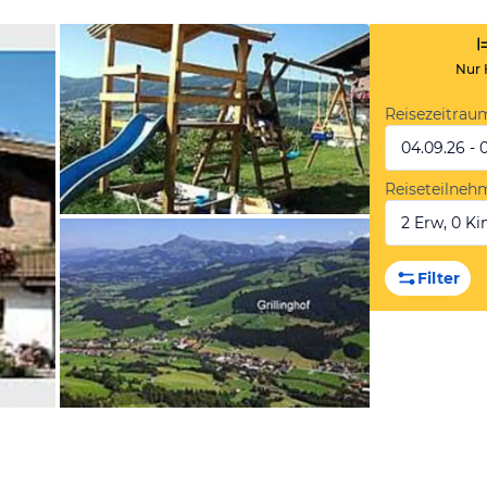
Nur 
Reisezeitrau
04.09.26 - 
Reiseteilneh
2 Erw, 0 Kin
vom Hotelier, März 2011
Filter
vom Hotelier, März 2011