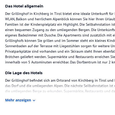
Das Hotel allgemein
Der Grillinghof in Kirchberg in Tirol bietet eine ideale Unterkunft für
WLAN, Balkon und herrlichem Alpenblick können Sie hier Ihren Urlaub
Familien ist der Kinderspielplatz ein Highlight. Die Seilbahnstation i
einen bequemen Zugang zu den umliegenden Bergen. Die Unterkünfte i
eigenes Badezimmer mit Dusche. Die Apartments sind zusätzlich mit e
Grillinghofs können Sie grillen und im Sommer steht ein kleines Kin
Sonnenbaden auf der Terrasse mit Liegestühlen sorgen für weitere U
Privatparkplätze sind vorhanden und ein Skiraum steht Ihnen ebenfall
Brötchen geliefert werden. Supermärkte und Restaurants erreichen Si
innerhalb von 5 Autominuten erreichbar. Das Dorfzentrum ist nur 2 km
Die Lage des Hotels
Der Grillinghof befindet sich am Ortsrand von Kirchberg in Tirol und
das Dorf und die umliegenden Alpen. Die nächste Seilbahnstation ist n
die umliegenden Berge zu erkunden. Supermärkte, Restaurants und d
entfernt. Zwei Badeseen sind ebenfalls in kurzer Zeit mit dem Auto err
Mehr anzeigen
sowohl im Sommer als auch im Winter eine Vielzahl von Freizeitaktiv
Zimmer / Unterbringung im Hotel