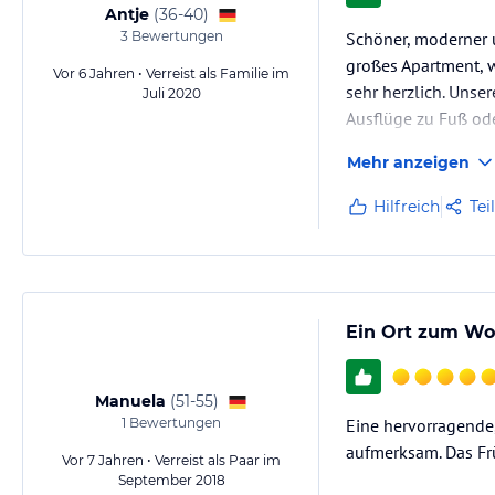
Antje
(
36-40
)
3
Bewertungen
Schöner, moderner un
großes Apartment, w
Vor 6 Jahren • Verreist als Familie im
sehr herzlich. Unse
Juli 2020
Ausflüge zu Fuß od
Mehr anzeigen
Hilfreich
Tei
Ein Ort zum Wo
Manuela
(
51-55
)
1
Bewertungen
Eine hervorragende,
aufmerksam. Das Frü
Vor 7 Jahren • Verreist als Paar im
September 2018