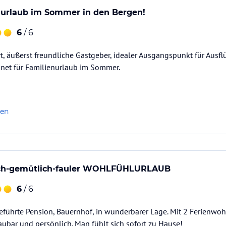
nurlaub im Sommer in den Bergen!
6
/ 6
rt, äußerst freundliche Gastgeber, idealer Ausgangspunkt für Ausf
net für Familienurlaub im Sommer.
len
ich-gemütlich-fauler WOHLFÜHLURLAUB
6
/ 6
 geführte Pension, Bauernhof, in wunderbarer Lage. Mit 2 Ferien
bar und persönlich. Man fühlt sich sofort zu Hause!