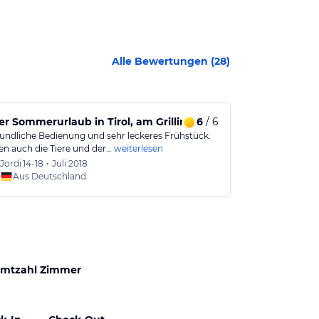
Alle Bewertungen (
28
)
r Sommerurlaub in Tirol, am Grillinghof.
6
/ 6
Idealer Fam
eundliche Bedienung und sehr leckeres Frühstück.
Sehr familiär g
en auch die Tiere und der…
weiterlesen
idealer Ausgan
Jordi
14-18
•
Juli 2018
Ina u D
Aus Deutschland
Aus
mtzahl Zimmer