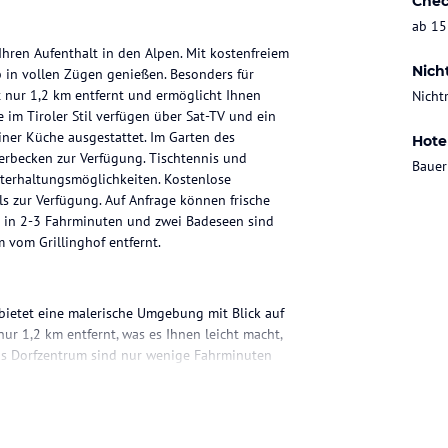
Chec
ab 15
 Ihren Aufenthalt in den Alpen. Mit kostenfreiem
Nich
 in vollen Zügen genießen. Besonders für
st nur 1,2 km entfernt und ermöglicht Ihnen
Nicht
m Tiroler Stil verfügen über Sat-TV und ein
iner Küche ausgestattet. Im Garten des
Hote
derbecken zur Verfügung. Tischtennis und
Bauer
nterhaltungsmöglichkeiten. Kostenlose
s zur Verfügung. Auf Anfrage können frische
e in 2-3 Fahrminuten und zwei Badeseen sind
 vom Grillinghof entfernt.
 bietet eine malerische Umgebung mit Blick auf
ur 1,2 km entfernt, was es Ihnen leicht macht,
as Dorfzentrum sind nur wenige Fahrminuten
eichbar. Die Lage des Grillinghofs bietet somit
itäten und Erholungsmöglichkeiten.