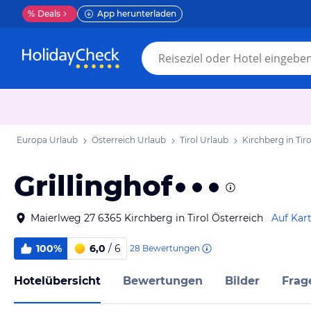
%
Deals
App herunterladen
Europa Urlaub
Österreich Urlaub
Tirol Urlaub
Kirchberg in Tir
Grillinghof
Maierlweg 27 6365 Kirchberg in Tirol Österreich
Auf Kar
100%
6,0
/ 6
28
Bewertungen
Hotelübersicht
Bewertungen
Bilder
Frag