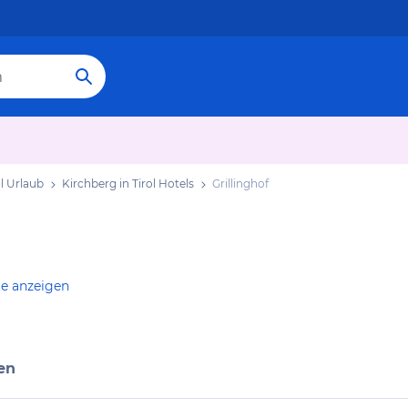
ol Urlaub
Kirchberg in Tirol Hotels
Grillinghof
te anzeigen
en