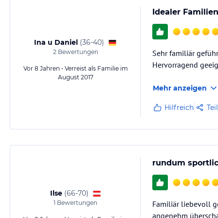
Idealer Familie
Ina u Daniel
(
36-40
)
2
Bewertungen
Sehr familiär gefüh
Hervorragend geeig
Vor 8 Jahren • Verreist als Familie im
August 2017
Mehr anzeigen
Hilfreich
Tei
rundum sportl
Ilse
(
66-70
)
1
Bewertungen
Familiär liebevoll
angenehm überschau