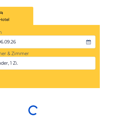
Hotel
m
06.09.26
mer & Zimmer
der, 1 Zi.