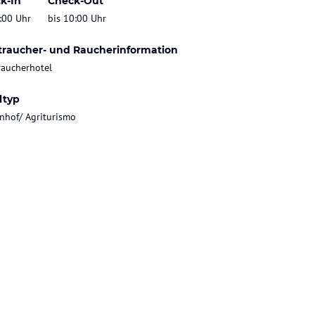
k-In
Check-Out
:00 Uhr
bis 10:00 Uhr
traucher- und Raucherinformation
raucherhotel
ltyp
nhof/ Agriturismo