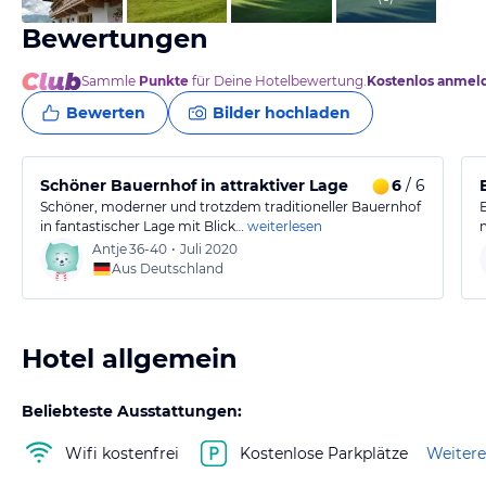
Bewertungen
Sammle
Punkte
für Deine Hotelbewertung.
Kostenlos anmel
Bewerten
Bilder hochladen
Schöner Bauernhof in attraktiver Lage
6
/ 6
Schöner, moderner und trotzdem traditioneller Bauernhof
in fantastischer Lage mit Blick…
weiterlesen
Antje
36-40
•
Juli 2020
Aus Deutschland
Hotel allgemein
Beliebteste Ausstattungen:
Wifi kostenfrei
Kostenlose Parkplätze
Weitere