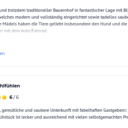
d trotzdem traditioneller Bauernhof in fantastischer Lage mit Blic
elches modern und vollständig eingerichtet sowie tadellos sauber
re Mädels haben die Tiere geliebt insbesondere den Hund und die 
er mit dem Auto/Fahrrad.
len
hlfühlen
6
/ 6
 gemütliche und saubere Unterkunft mit fabelhaften Gastgebern: s
hstück ist lecker und ausreichend mit vielen selbstgemachten Pr