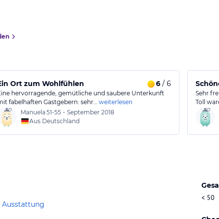
den
Ein Ort zum Wohlfühlen
6
/ 6
Schöne
Eine hervorragende, gemütliche und saubere Unterkunft
Sehr fr
mit fabelhaften Gastgebern: sehr…
weiterlesen
Toll war
Manuela
51-55
•
September 2018
Aus Deutschland
Gesa
< 50
 Ausstattung