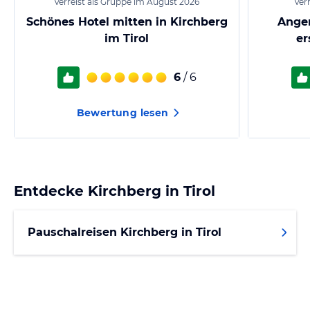
Verreist als Gruppe im August 2026
Ver
Schönes Hotel mitten in Kirchberg
Ange
im Tirol
er
6
/ 6
Bewertung lesen
Entdecke
Kirchberg in Tirol
Pauschalreisen Kirchberg in Tirol