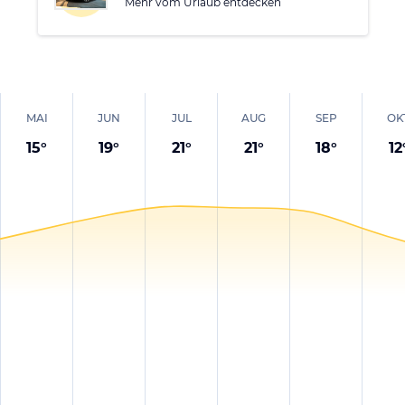
Mehr vom Urlaub entdecken
MAI
JUN
JUL
AUG
SEP
OK
15
°
19
°
21
°
21
°
18
°
12