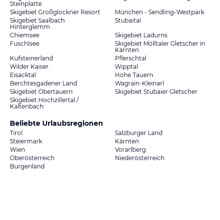
Steinplatte
Skigebiet Großglockner Resort
München - Sendling-Westpark
Skigebiet Saalbach
Stubaital
Hinterglemm
Chiemsee
Skigebiet Ladurns
Fuschlsee
Skigebiet Mölltaler Gletscher in
Kärnten
Kufsteinerland
Pflerschtal
Wilder Kaiser
Wipptal
Eisacktal
Hohe Tauern
Berchtesgadener Land
Wagrain-Kleinarl
Skigebiet Obertauern
Skigebiet Stubaier Gletscher
Skigebiet Hochzillertal /
Kaltenbach
Beliebte Urlaubsregionen
Tirol
Salzburger Land
Steiermark
Kärnten
Wien
Vorarlberg
Oberösterreich
Niederösterreich
Burgenland