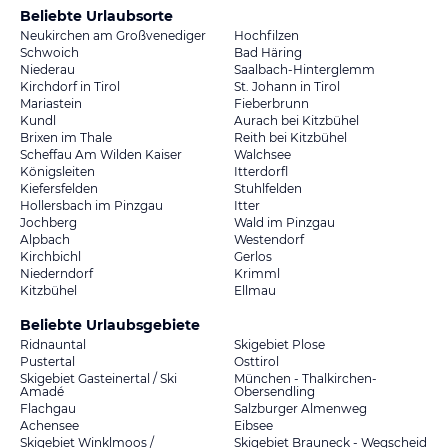
Beliebte Urlaubsorte
Neukirchen am Großvenediger
Hochfilzen
Schwoich
Bad Häring
Niederau
Saalbach-Hinterglemm
Kirchdorf in Tirol
St. Johann in Tirol
Mariastein
Fieberbrunn
Kundl
Aurach bei Kitzbühel
Brixen im Thale
Reith bei Kitzbühel
Scheffau Am Wilden Kaiser
Walchsee
Königsleiten
Itterdorfl
Kiefersfelden
Stuhlfelden
Hollersbach im Pinzgau
Itter
Jochberg
Wald im Pinzgau
Alpbach
Westendorf
Kirchbichl
Gerlos
Niederndorf
Krimml
Kitzbühel
Ellmau
Beliebte Urlaubsgebiete
Ridnauntal
Skigebiet Plose
Pustertal
Osttirol
Skigebiet Gasteinertal / Ski
München - Thalkirchen-
Amadé
Obersendling
Flachgau
Salzburger Almenweg
Achensee
Eibsee
Skigebiet Winklmoos /
Skigebiet Brauneck - Wegscheid