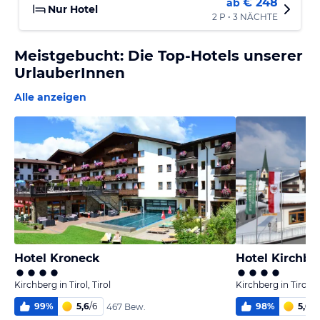
€ 248
ab
Nur Hotel
2 P • 3 NÄCHTE
Meistgebucht: Die Top-Hotels unserer
UrlauberInnen
Alle anzeigen
Hotel Kroneck
Hotel Kirchbe
Kirchberg in Tirol, Tirol
Kirchberg in Tirol, T
99
%
5,6
/
6
98
%
5,6
/
6
467 Bew.