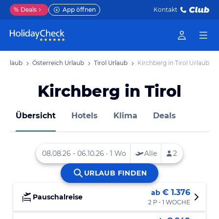
%
Deals
App öffnen
Kontakt
 Urlaub
Österreich Urlaub
Tirol Urlaub
Kirchberg in Tirol Urlaub
Kirchberg in Tirol
Übersicht
Hotels
Klima
Deals
€ 1.376
ab
Pauschalreise
2 P • 1 WOCHE