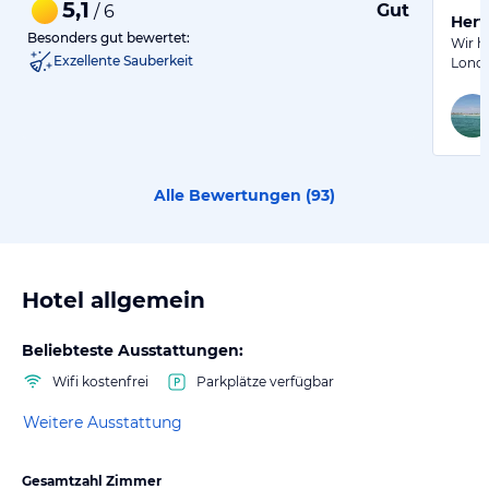
5,1
Gut
/ 6
Herv
Besonders gut bewertet:
Wir h
Exzellente Sauberkeit
Londo
Alle Bewertungen (
93
)
Hotel allgemein
Beliebteste Ausstattungen:
Wifi kostenfrei
Parkplätze verfügbar
Weitere Ausstattung
Gesamtzahl Zimmer