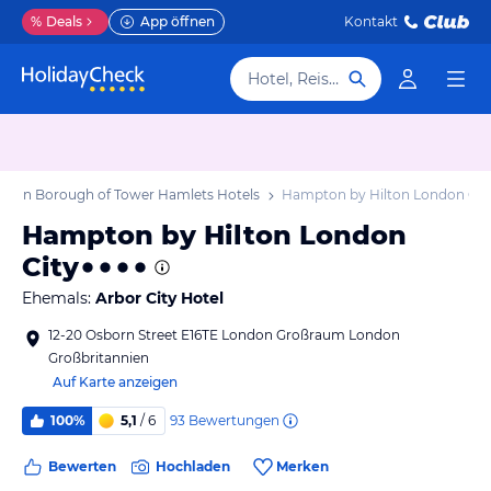
%
Deals
App öffnen
Kontakt
Hotel, Reiseziel
ndon Borough of Tower Hamlets Hotels
Hampton by Hilton London Cit
Hampton by Hilton London
City
Ehemals:
Arbor City Hotel
12-20 Osborn Street E16TE London Großraum London
Großbritannien
Auf Karte anzeigen
93
Bewertungen
100%
5,1
/ 6
Bewerten
Hochladen
Merken