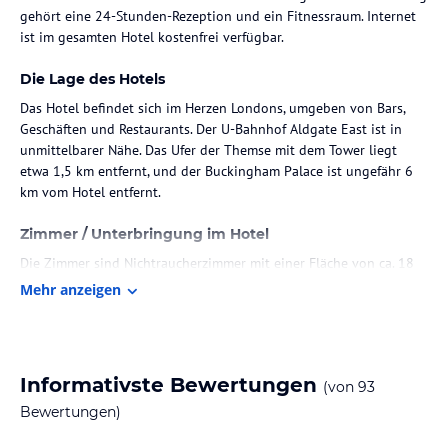
gehört eine 24-Stunden-Rezeption und ein Fitnessraum. Internet
ist im gesamten Hotel kostenfrei verfügbar.
Die Lage des Hotels
Das Hotel befindet sich im Herzen Londons, umgeben von Bars,
Geschäften und Restaurants. Der U-Bahnhof Aldgate East ist in
unmittelbarer Nähe. Das Ufer der Themse mit dem Tower liegt
etwa 1,5 km entfernt, und der Buckingham Palace ist ungefähr 6
km vom Hotel entfernt.
Zimmer / Unterbringung im Hotel
Die Zimmer sind Nichtraucherzimmer mit einer Fläche von ca. 18
m². Sie sind ausgestattet mit einem Queen Size Bett, Klimaanlage,
Mehr anzeigen
Heizung, Safe, Bügeleisen, Kaffee-/Teezubereiter, Telefon, WLAN,
Flatscreen-TV, täglichem Reinigungsservice sowie einem eigenen
Bad mit Dusche und Haartrockner.
Informativste Bewertungen
(von
93
Gastronomie im Hotel
Bewertungen)
Im Hotel wird ein Frühstücksbuffet angeboten, das täglich von
07:00 bis 11:00 Uhr verfügbar ist. Zudem stehen im Restaurant