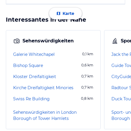
Karte
Interessantes in der Nähe
Sehenswürdigkeiten
Spor
Galerie Whitechapel
0,1
km
Jack the 
Bishop Square
0,6
km
Guide Tow
Kloster Dreifaltigkeit
0,7
km
CityGuid
Kirche Dreifaltigkeit Minories
0,7
km
Swiss Re Building
0,8
km
Duck Tou
Sehenswürdigkeiten in London
Sport- un
Borough of Tower Hamlets
Borough 