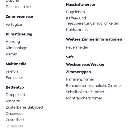
Dusche
Haushaltsgeräte
Toilettenartikel
Bügeleisen
Zimmerservice
Kaffee- und
Teezubereitungsmöglichkeiten
Verfügbar
Kühlschrank
Klimatisierung
Weitere Zimmerinformationen
Heizung
Feuermelder
Klimaanlage
Kamin
Safe
Multimedia
Weckservice/Wecker
Telefon
Zimmertypen
Fernseher
Familienzimmer
Behindertenfreundliche Zimmer
Bettentyp
Schallisolierte Zimmer
Doppelbett
Nichtraucherzimmer
Kingsize
Zustellbares Babybett
Queensize
Zustellbett
Schlafsofa