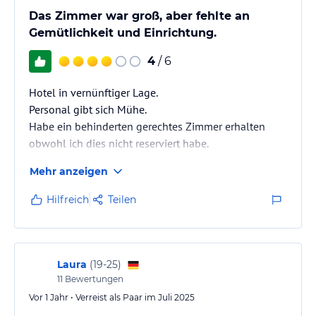
Das Zimmer war groß, aber fehlte an
Gemütlichkeit und Einrichtung.
4
/ 6
Hotel in vernünftiger Lage.
Personal gibt sich Mühe.
Habe ein behinderten gerechtes Zimmer erhalten
obwohl ich dies nicht reserviert habe.
Was das einfallsloseste Zimmer das ich jemals
Mehr anzeigen
gesehen habe. Großes Zimmer, kein Schreibtisch,
dunkel, Bad gewöhnungsbedürftig egal ob man
Hilfreich
Teilen
eingeschränkt ist oder nicht.
Habe mich nicht wohlgefühlt.
Laura
(
19-25
)
11
Bewertungen
Vor 1 Jahr • Verreist als Paar im Juli 2025