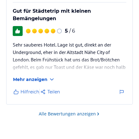
Gut für Städtetrip mit kleinen
Bemängelungen
5
/ 6
Sehr sauberes Hotel. Lage ist gut, direkt an der
Underground, eher in der Altstadt Nähe City of
London. Beim Frühstück hat uns das Brot/Brötchen
gefehlt, es gab nur Toast und der Käse war noch halb
gefroren. Sonst lecker und reichhaltig. Zimmer hatten
Mehr anzeigen
wir in Etage 0 mit Blick in den Innenhof ganz unten,
ein Tausch nach einer Nacht wäre allerdings möglich
Hilfreich
Teilen
gewesen. Außerdem hat sich die Klimaanlage von
alleine/über den Tag immer kälter verstellt. Sonst
waren wir zufrieden!
Alle Bewertungen anzeigen