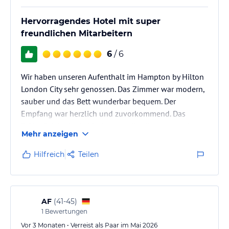
Hervorragendes Hotel mit super
freundlichen Mitarbeitern
6
/ 6
Wir haben unseren Aufenthalt im Hampton by Hilton
London City sehr genossen. Das Zimmer war modern,
sauber und das Bett wunderbar bequem. Der
Empfang war herzlich und zuvorkommend. Das
Frühstück in der Lobby ist gut, allerdings etwas laut,
Mehr anzeigen
wenn viel los ist. Die Lage ist super praktisch – die U-
Bahn-Station Aldgate East ist nur über die Straße,
Hilfreich
Teilen
also wirklich drei Minuten entfernt. Wir waren im
Zusammenhang mit unserem Besuch bei ABBA
Voyage hier und hatten dadurch eine perfekte
Ausgangslage. Trotzdem ein tolles…
AF
(
41-45
)
1
Bewertungen
Vor 3 Monaten • Verreist als Paar im Mai 2026