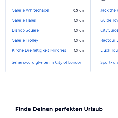
Galerie Whitechapel
Jack the 
0,5
km
Galerie Hales
Guide Tow
1,0
km
Bishop Square
CityGuid
1,0
km
Galerie Trolley
1,0
km
Kirche Dreifaltigkeit Minories
Duck Tou
1,0
km
Sehenswürdigkeiten in City of London
Finde Deinen perfekten Urlaub