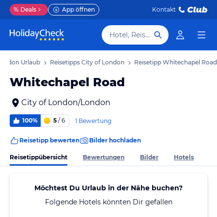
%
Deals
App öffnen
Kontakt
Hotel, Reiseziel
 London Urlaub
Reisetipps City of London
Reisetipp Whitechapel Road
Whitechapel Road
City of London/London
100%
5
/ 6
1 Bewertung
Reisetipp bewerten
Bilder hochladen
Reisetippübersicht
Bewertungen
Bilder
Hotels
Möchtest Du Urlaub in der Nähe buchen?
Folgende Hotels könnten Dir gefallen