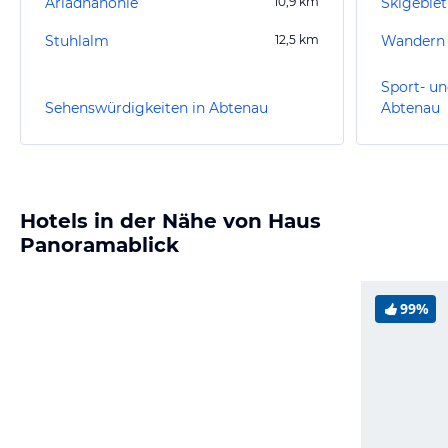
Ariadnahöhle
10,9
km
Stuhlalm
12,5
km
Wandern
Sport- un
Sehenswürdigkeiten in Abtenau
Abtenau
Hotels in der Nähe von Haus
Panoramablick
99%