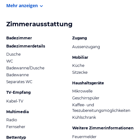
Mehr anzeigen
Zimmerausstattung
Badezimmer
Zugang
Badezimmerdetails
Aussenzugang
Dusche
Mobiliar
WC
Küche
Badewanne/Dusche
Sitzecke
Badewanne
Separates WC
Haushaltsgeräte
Mikrowelle
TV-Empfang
Geschirrspüler
Kabel-TV
Kaffee- und
Teezubereitungsmöglichkeiten
Multimedia
Kühlschrank
Radio
Fernseher
Weitere Zimmerinformationen
Feuermelder
Bettentyp