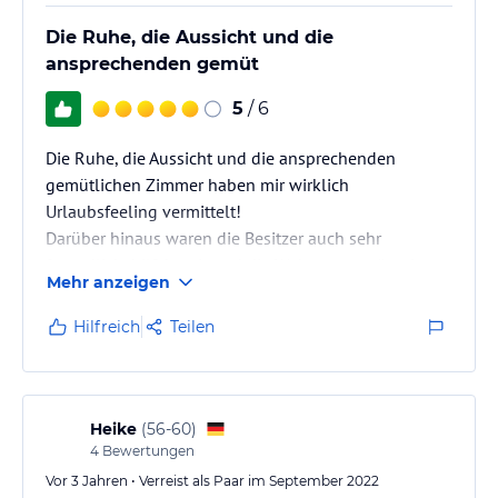
Die Ruhe, die Aussicht und die
ansprechenden gemüt
5
/ 6
Die Ruhe, die Aussicht und die ansprechenden
gemütlichen Zimmer haben mir wirklich
Urlaubsfeeling vermittelt!
Darüber hinaus waren die Besitzer auch sehr
freundlich, hilfsbereit und die Wohnung geräumig
Mehr anzeigen
und sauber. Es ist ein perfekter Ort / Umgebung, um
eine Wanderung oder Radtour zu beginnen oder
Hilfreich
Teilen
einen Spaziergang ins Zentrum für eine gemütliche
Terrasse oder ein gutes Restaurant zu machen.
Heike
(
56-60
)
4
Bewertungen
Vor 3 Jahren • Verreist als Paar im September 2022