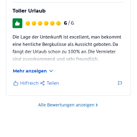
Toller Urlaub
6
/ 6
Die Lage der Unterkunft ist excellent, man bekommt
eine herrliche Bergkulisse als Aussicht geboten. Da
fängt der Urlaub schon zu 100% an. Die Vermieter
sind zuvorkommend und sehr freundlich.
Die Wohnungen sind komplett ausgestattet, so dass
Mehr anzeigen
es an nichts fehlt. Die Einrichtung ist der Umgebung
entsprechend erfolgt und sorgt für sofortiges
Hilfreich
Teilen
Wohlgefühl.
Alle Bewertungen anzeigen