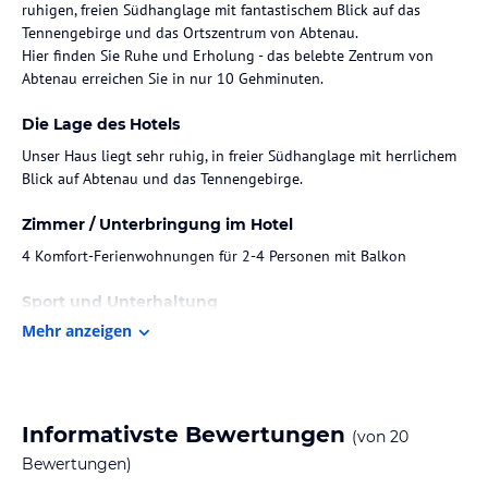
ruhigen, freien Südhanglage mit fantastischem Blick auf das
Tennengebirge und das Ortszentrum von Abtenau.
Hier finden Sie Ruhe und Erholung - das belebte Zentrum von
Abtenau erreichen Sie in nur 10 Gehminuten.
Die Lage des Hotels
Unser Haus liegt sehr ruhig, in freier Südhanglage mit herrlichem
Blick auf Abtenau und das Tennengebirge.
Zimmer / Unterbringung im Hotel
4 Komfort-Ferienwohnungen für 2-4 Personen mit Balkon
Sport und Unterhaltung
Mehr anzeigen
Schifahren, Langlaufen, wandern, erholen, relaxen uvm
Hinweis:
Allgemeine und unverbindliche
Hoteliers-/Veranstalter-/Kataloginformationen. Alle Angaben
ohne Gewähr und ohne Prüfung durch HolidayCheck. Bitte
Informativste Bewertungen
(von
20
lies vor der Buchung die verbindlichen
Angebotsdetails
des
Bewertungen)
jeweiligen Veranstalters.