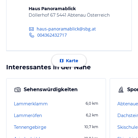
Haus Panoramablick
Döllerhof 67 5441 Abtenau Österreich
haus-panoramablick@sbg.at
004362432717
Karte
Interessantes in der Nähe
Sehenswürdigkeiten
Spor
Lammerklamm
6,0
km
Abtenaue
Lammeröfen
6,2
km
Dachstei
Tennengebirge
10,7
km