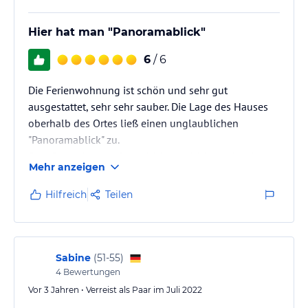
Hier hat man "Panoramablick"
6
/ 6
Die Ferienwohnung ist schön und sehr gut
ausgestattet, sehr sehr sauber. Die Lage des Hauses
oberhalb des Ortes ließ einen unglaublichen
"Panoramablick" zu.
Frau Posch ist sehr freundlich und hilfsbereit, wir
Mehr anzeigen
können das Haus nur weiterempfehlen.
Hilfreich
Teilen
Sabine
(
51-55
)
4
Bewertungen
Vor 3 Jahren • Verreist als Paar im Juli 2022