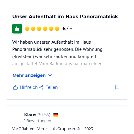
Unser Aufenthalt im Haus Panoramablick
6
/ 6
Wir haben unseren Aufenthalt im Haus
Panoramablick sehr genossen. Die Wohnung
(Breitstein) war sehr sauber und komplett
ausgestattet. Vom Balkon aus hat man einen
wunderschönen Blick auf die Umgebung. In der
Mehr anzeigen
Umgebung gibt es viel zu erleben.
Hilfreich
Teilen
Klaus
(
51-55
)
1
Bewertungen
Vor 3 Jahren • Verreist als Gruppe im Juli 2023