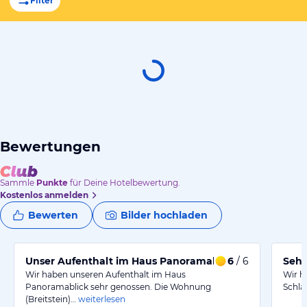
Filter
Bewertungen
Sammle
Punkte
für Deine Hotelbewertung.
Kostenlos anmelden
Bewerten
Bilder hochladen
Unser Aufenthalt im Haus Panoramablick
6
/ 6
Sehr
Wir haben unseren Aufenthalt im Haus
Wir h
Panoramablick sehr genossen. Die Wohnung
Schl
(Breitstein)…
weiterlesen