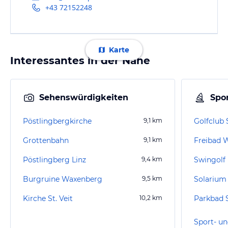
+43 72152248
Karte
Interessantes in der Nähe
Sehenswürdigkeiten
Spor
Pöstlingbergkirche
9,1
km
Golfclub 
Grottenbahn
9,1
km
Freibad 
Pöstlingberg Linz
9,4
km
Swingolf 
Burgruine Waxenberg
9,5
km
Solarium
Kirche St. Veit
10,2
km
Parkbad 
Sport- un