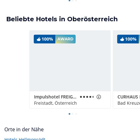
Beliebte Hotels in Oberösterreich
100%
100%
AWARD
Impulshotel FREIGOLD
Freistadt, Österreich
Bad Kreuze
Orte in der Nähe
Hotels
Hellmonsödt