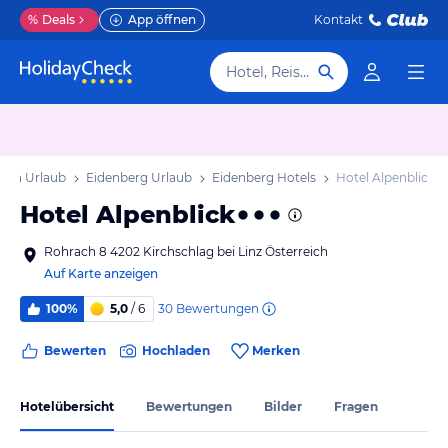
%
Deals
App öffnen
Kontakt
Hotel, Reiseziel
eich Urlaub
Eidenberg Urlaub
Eidenberg Hotels
Hotel Alpenblick
Hotel Alpenblick
Rohrach 8 4202 Kirchschlag bei Linz Österreich
Auf Karte anzeigen
30
Bewertungen
100%
5,0
/ 6
Bewerten
Hochladen
Merken
Hotelübersicht
Bewertungen
Bilder
Fragen