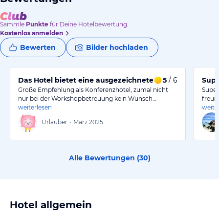
Sammle
Punkte
für Deine Hotelbewertung.
Kostenlos anmelden
Bewerten
Bilder hochladen
Das Hotel bietet eine ausgezeichnete Konferenzatmosp
5
/ 6
Supe
Große Empfehlung als Konferenzhotel, zumal nicht
Super
nur bei der Workshopbetreuung kein Wunsch…
freun
weiterlesen
weite
Urlauber
•
März 2025
Alle Bewertungen (
30
)
Hotel allgemein