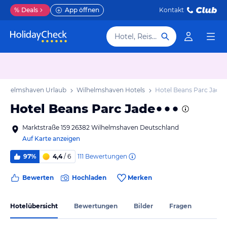
%
Deals
App öffnen
Kontakt
Hotel, Reiseziel
Wilhelmshaven Urlaub
Wilhelmshaven Hotels
Hotel Beans Parc Jade
Hotel Beans Parc Jade
Marktstraße 159 26382 Wilhelmshaven Deutschland
Auf Karte anzeigen
111
Bewertungen
97%
4,4
/ 6
Bewerten
Hochladen
Merken
Hotelübersicht
Bewertungen
Bilder
Fragen