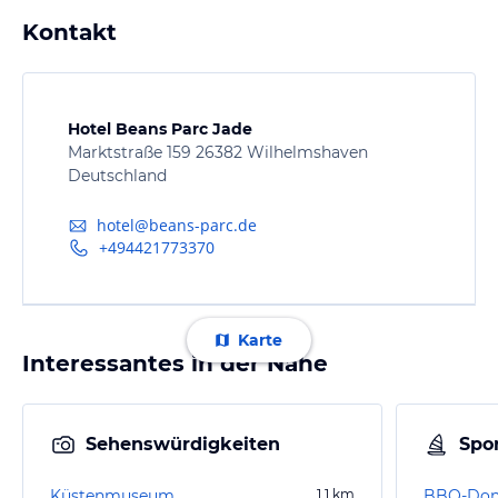
Kontakt
Hotel Beans Parc Jade
Marktstraße 159 26382 Wilhelmshaven
Deutschland
hotel@beans-parc.de
+494421773370
Karte
Interessantes in der Nähe
Sehenswürdigkeiten
Spor
Küstenmuseum
1,1
km