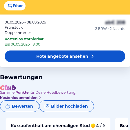
Filter
ab
€ 208
06.09.2026 - 08.09.2026
Frühstück
2 ERW • 2 Nächte
Doppelzimmer
Kostenlos stornierbar
Bis 06.09.2026, 18:00
Hotelangebote
ansehen
Bewertungen
Sammle
Punkte
für Deine Hotelbewertung.
Kostenlos anmelden
Bewerten
Bilder hochladen
Kurzaufenthalt am ehemaligen Studienort
4
/ 6
Bean