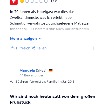
1
/ 6
In 30 Jahren als Hotelgast war dies das
Zweitschlimmste, was ich erlebt habe.
Schmutig, verwahrlost, durchgelegene Matratze,
Inhaber NICHT bereit, Kritik auch nur anzuhören.
Zum Frühstück gab es Marmeldade, die mindestens
Mehr anzeigen
schon einen Tag in dem Portionsschälchen
aufbewahrt wurde. Diese war am Rand richtig
Hilfreich
Teilen
angetrocknet.
Manuela
(
51-55
)
44
Bewertungen
Vor 8 Jahren • Verreist als Familie im Juli 2018
Wir sind noch heute satt von dem großen
Frühstück