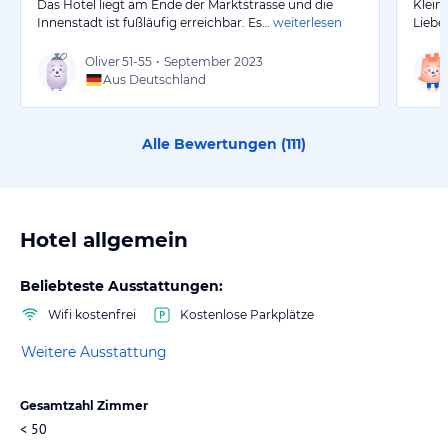
Das Hotel liegt am Ende der Marktstrasse und die
Klein
Innenstadt ist fußläufig erreichbar. Es…
weiterlesen
Liebe
Oliver
51-55
•
September 2023
Aus Deutschland
Alle Bewertungen (
111
)
Hotel allgemein
Beliebteste Ausstattungen:
Wifi kostenfrei
Kostenlose Parkplätze
Weitere Ausstattung
Gesamtzahl Zimmer
< 50