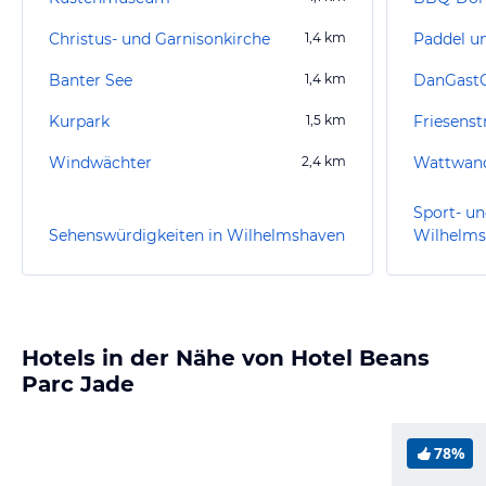
Christus- und Garnisonkirche
1,4
km
Paddel u
Banter See
1,4
km
DanGastQ
Kurpark
1,5
km
Friesenst
Windwächter
2,4
km
Sport- un
Sehenswürdigkeiten in Wilhelmshaven
Wilhelm
Hotels in der Nähe von Hotel Beans
Parc Jade
78%