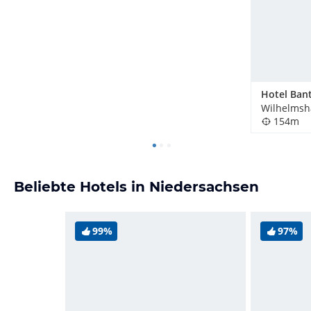
Hotel Ban
Wilhelmsh
154m
Beliebte Hotels in Niedersachsen
99%
97%