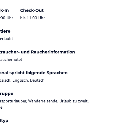
k-In
Check-Out
:00 Uhr
bis 11:00 Uhr
tiere
 erlaubt
traucher- und Raucherinformation
raucherhotel
onal spricht folgende Sprachen
ösisch, Englisch, Deutsch
gruppe
rsporturlauber, Wanderreisende, Urlaub zu zweit,
ie
ltyp