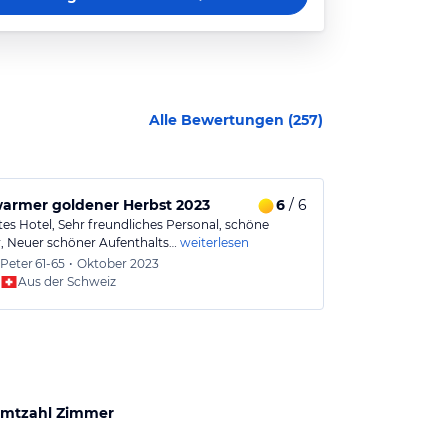
Alle Bewertungen (
257
)
warmer goldener Herbst 2023
6
/ 6
Herbstferien
tes Hotel, Sehr freundliches Personal, schöne
Freundliches, s
 Neuer schöner Aufenthalts…
weiterlesen
nähe Einkauf 
Peter
61-65
•
Oktober 2023
Peter
5
Aus der Schweiz
Aus
mtzahl Zimmer