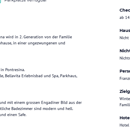
Chec
ab 14
Haus
na wird in 2. Generation von der Familie
Nicht
 zuhause, in einer ungezwungenen und
Nich
Nicht
in Pontresina.
Pers
le, Bellavita Erlebnisbad und Spa, Parkhaus,
Franz
Ziel
Winte
 und mit einem grossen Engadiner Bild aus der
Famil
tliche Badezimmer sind modern und hell.
und einen Safe.
Hote
Hotel