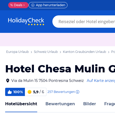
%
Deals
App herunterladen
Europa Urlaub
Schweiz Urlaub
Kanton Graubünden Urlaub
Po
Hotel Chesa Mulin G
Via da Mulin 15 7504 Pontresina Schweiz
Auf Karte anze
100%
5,9
/ 6
257
Bewertungen
Hotelübersicht
Bewertungen
Bilder
Frag