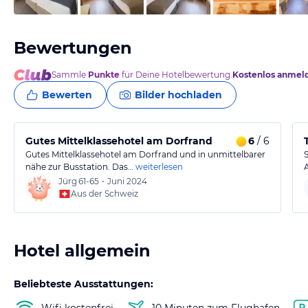
Bewertungen
Sammle
Punkte
für Deine Hotelbewertung.
Kostenlos anmel
Bewerten
Bilder hochladen
Gutes Mittelklassehotel am Dorfrand
6
/ 6
Gutes Mittelklassehotel am Dorfrand und in unmittelbarer
nähe zur Busstation. Das…
weiterlesen
Jürg
61-65
•
Juni 2024
Aus der Schweiz
Hotel allgemein
Beliebteste Ausstattungen:
Wifi kostenfrei
10 Minuten zum Flughafen