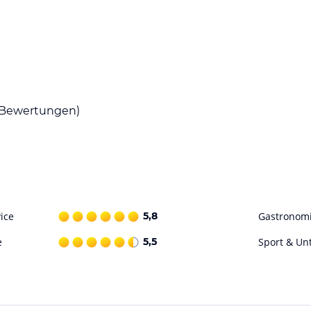
ina inbegriffen, ebenso ÖV im ganzen
Bewertungen)
r des Aufenthaltes.
ice
5,8
Gastronom
er Lobby, Internet-Corner
e
5,5
Sport & Un
ataloginformationen. Alle Angaben ohne
uchung die verbindlichen
Angebotsdetails
des