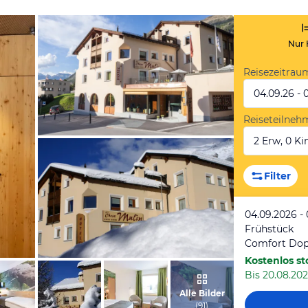
Nur 
Reisezeitrau
04.09.26 - 
Reiseteilneh
2 Erw, 0 Kin
vom Hotelier, August 2023
Filter
04.09.2026 -
Frühstück
Comfort Do
Kostenlos st
Bis 20.08.202
vom Hotelier, Dezember 2012
Alle Bilder
(
91
)