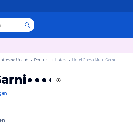
ntresina Urlaub
Pontresina Hotels
Hotel Chesa Mulin Garni
arni
igen
en