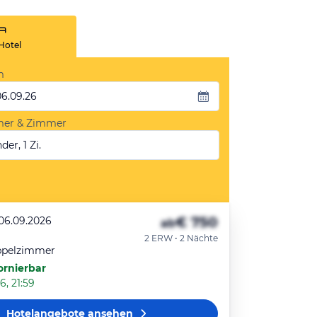
Hotel
m
06.09.26
mer & Zimmer
der, 1 Zi.
€ 750
 06.09.2026
ab
2 ERW • 2 Nächte
ppelzimmer
ornierbar
6, 21:59
Hotelangebote
ansehen