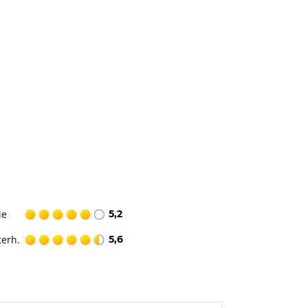
ie
5,2
terh.
5,6