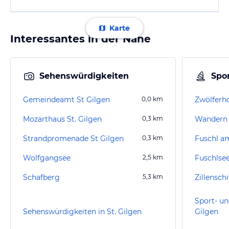
Karte
Interessantes in der Nähe
Sehenswürdigkeiten
Spor
Gemeindeamt St Gilgen
0,0
km
Zwölferh
Mozarthaus St. Gilgen
0,3
km
Wandern 
Strandpromenade St Gilgen
0,3
km
Fuschl a
Wolfgangsee
2,5
km
Fuschlse
Schafberg
5,3
km
Zillenschi
Sport- un
Sehenswürdigkeiten in St. Gilgen
Gilgen