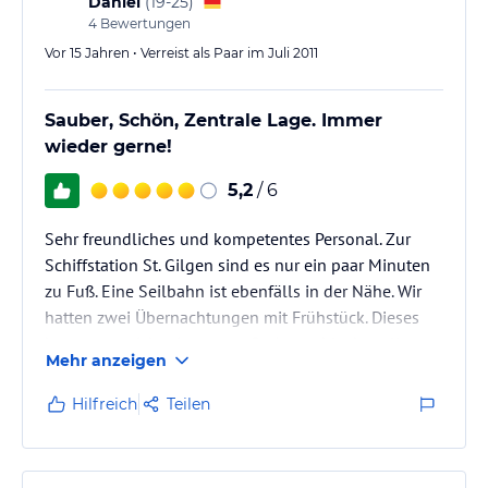
Daniel
(
19-25
)
gemütlich…
4
Bewertungen
Vor 15 Jahren • Verreist als Paar im Juli 2011
Sauber, Schön, Zentrale Lage. Immer
wieder gerne!
5,2
/ 6
Sehr freundliches und kompetentes Personal. Zur
Schiffstation St. Gilgen sind es nur ein paar Minuten
zu Fuß. Eine Seilbahn ist ebenfälls in der Nähe. Wir
hatten zwei Übernachtungen mit Frühstück. Dieses
hatte zwar nicht eine so große Auswahl, aber alles
Mehr anzeigen
war frisch und gut. Zimmerreinigung war sehr gut.
Ebenfalls gut ist der Hotelparkplatz, dieser ist zwar
Hilfreich
Teilen
nicht groß, aber man kann parken. Denn sonst ist es
Schwierig in Hotlnähe zu parken. Alles in Allem ein
sehr schöner Kurztrip mit gutem Hotel und