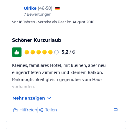
Ulrike
(
46-50
)
Wir fahren auf jeden Fall nochmals in das Hotel Tirol.
7
Bewertungen
UNSERE ABSOLUTE EMPEHLUNG!!
Vor 16 Jahren • Verreist als Paar im August 2010
Schöner Kurzurlaub
5,2
/ 6
Kleines, familiäres Hotel, mit kleinen, aber neu
eingerichteten Zimmern und kleinem Balkon.
Parkmöglichkeit gleich gegenüber vom Haus
vorhanden.
Mehr anzeigen
Guter Ausgangspunkt für zahlreiche Ausflüge und
Unternehmungen. Sehr schön und absolut
Hilfreich
Teilen
empfehlenswert ist die Radtour am Wolfgangsee
entlang.(schöner Tagesausflug)