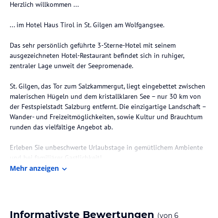
Herzlich willkommen ...
... im Hotel Haus Tirol in St. Gilgen am Wolfgangsee.
Das sehr persönlich geführte 3-Sterne-Hotel mit seinem
ausgezeichneten Hotel-Restaurant befindet sich in ruhiger,
zentraler Lage unweit der Seepromenade.
St. Gilgen, das Tor zum Salzkammergut, liegt eingebettet zwischen
malerischen Hügeln und dem kristallklaren See – nur 30 km von
der Festspielstadt Salzburg entfernt. Die einzigartige Landschaft –
Wander- und Freizeitmöglichkeiten, sowie Kultur und Brauchtum
runden das vielfältige Angebot ab.
Erleben Sie unbeschwerte Urlaubstage in gemütlichem Ambiente
und bei familiärer Gastlichkeit!
Mehr anzeigen
Die Lage des Hotels
Das Hotel befindet sich in ausgezeichneter zentraler Lage, unweit
der Seepromenade, des Busbahnhofs und der Seilbahntalstation.
Informativste Bewertungen
(von
6