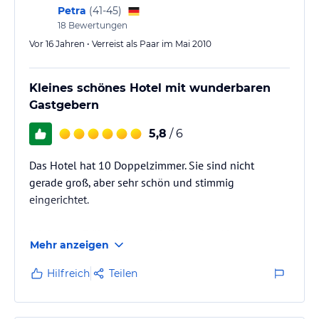
freundlichem…
Petra
(
41-45
)
18
Bewertungen
Vor 16 Jahren • Verreist als Paar im Mai 2010
Kleines schönes Hotel mit wunderbaren
Gastgebern
5,8
/ 6
Das Hotel hat 10 Doppelzimmer. Sie sind nicht
gerade groß, aber sehr schön und stimmig
eingerichtet.
Wir hatten Frühstück und Halbpension (dazu mehr im
Mehr anzeigen
Part Gastronomie).
Hilfreich
Teilen
Internet und Facebook Auftritt sehr gut.