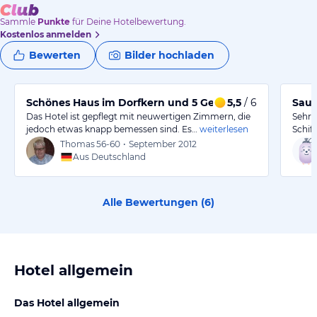
Sammle
Punkte
für Deine Hotelbewertung.
Kostenlos anmelden
Bewerten
Bilder hochladen
Schönes Haus im Dorfkern und 5 Gehminuten vom See
5,5
/ 6
Saub
Das Hotel ist gepflegt mit neuwertigen Zimmern, die
Sehr 
jedoch etwas knapp bemessen sind. Es…
weiterlesen
Schiff
Thomas
56-60
•
September 2012
Aus Deutschland
Alle Bewertungen (
6
)
Hotel allgemein
Das Hotel allgemein