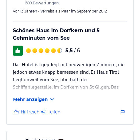
Radtourvorschläge;
699
Bewertungen
Wein- und Schnapsdegustationen; kulturelle Events.
Vor 13 Jahren • Verreist als Paar im September 2012
Sonstige Einrichtungen und Services
Schönes Haus im Dorfkern und 5
Das Hotel wird von der Gastgeberfamilie persönlich geführt.
Kostenfreier WLAN-Zugang im gesamten Hotel; kostenfreier
Gehminuten vom See
Parkplatz, Hotelfahrräder, Fahrraddepot;
Das Hotel eignet sich exklusiv für Meetings, Tagungen und Feiern
5,5
/ 6
im kleinen Kreis.
Organisation des gewünschten Rahmenprogramms.
Das Hotel ist gepflegt mit neuwertigen Zimmern, die
jedoch etwas knapp bemessen sind. Es Haus Tirol
Hinweis:
Allgemeine und unverbindliche
liegt unweit vom See, oberhalb der
Hoteliers-/Veranstalter-/Kataloginformationen. Alle Angaben
Schiffanlegestelle, im Dorfkern von St Gilgen. Das
ohne Gewähr und ohne Prüfung durch HolidayCheck. Bitte
Hotel verfügt über einen Parkplatz für 5 Autos
lies vor der Buchung die verbindlichen
Angebotsdetails
des
Mehr anzeigen
gegenüber dem Hotel. Da es sich um ein älteres Haus
jeweiligen Veranstalters.
handelt, ist es wohl nicht möglich einen Lift
Hilfreich
Teilen
einzubauen. Mit viel Gepäck oder Behinderung ist es
mühsam die Zimmer zu erreichen.
Das Frühstück ist reichlich und mit
Qualitätsprodukten versehen. Das Restaurant ist