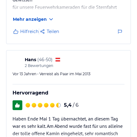
für unsere Feuerwehrkameraden für die Sternfahrt
2013 50 Pers, buchen konnten. Wir waren vom
Mehr anzeigen
1 Moment an sehr begeistert und haben uns sehr
wohl gefühlt in dem familiengeführten Hotel.
Hilfreich
Teilen
Im Mai 2013 ist unsere Gruppe dann zur Sternfahrt
angereist. Alle waren begeistert und haben sich dort
auch wohlgefühlt. Keiner hatte etwas zu
beanstanden. Das Frühstücksbuffet war sehr
Hans
(
46-50
)
reichhaltig, frisch gepreßter
2
Bewertungen
O-Saft u.…
Vor 13 Jahren • Verreist als Paar im Mai 2013
Hervorragend
5,4
/ 6
Haben Ende Mai 1 Tag übernachtet, an diesem Tag
war es sehr kalt. Am Abend wurde fast für uns alleine
der tolle offene Kamin eingeheizt, sehr romantisch