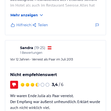
im Hotel als auch im Restaurant Seerose. Alles hat
gepasst und sind sehr zufrieden mit dem
Mehr anzeigen
Preis/Leistungsverhältnis.
Im April 2014 werden wir erneut buchen.
Hilfreich
Teilen
Peter und Jutta Steffens aus Haan/Rheinland
Handyempfang gut, ohne Probleme,Preis
Sandra
(
19-25
)
Leistungsverhältnis richtig. Juni bis September sollte
1
Bewertungen
die beste Zeit sein.
Vor 12 Jahren • Verreist als Paar im Juli 2013
Nicht empfehlenswert
3,4
/ 6
Wir waren Ende Julia als Paar verreist.
Der Empfang war äußerst unfreundlich. Erklärt wurde
auch nicht wirklich viel.