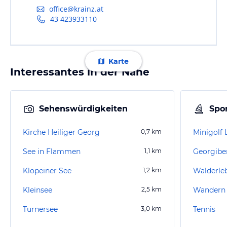
office@krainz.at
43 423933110
Karte
Interessantes in der Nähe
Sehenswürdigkeiten
Spor
Kirche Heiliger Georg
0,7
km
Minigolf
See in Flammen
1,1
km
Georgibe
Klopeiner See
1,2
km
Walderleb
Kleinsee
2,5
km
Wandern K
Turnersee
3,0
km
Tennis