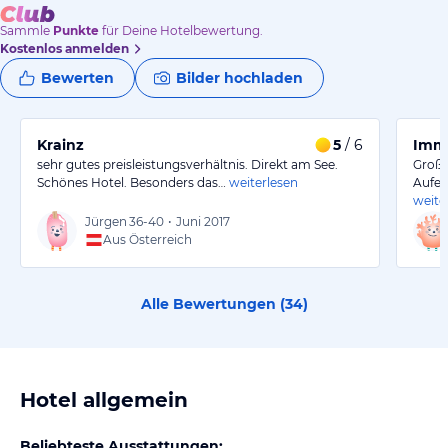
Sammle
Punkte
für Deine Hotelbewertung.
Kostenlos anmelden
Bewerten
Bilder hochladen
Krainz
5
/ 6
Imme
sehr gutes preisleistungsverhältnis. Direkt am See.
Große
Schönes Hotel. Besonders das…
weiterlesen
Aufen
weite
Jürgen
36-40
•
Juni 2017
Aus Österreich
Alle Bewertungen (
34
)
Hotel allgemein
Beliebteste Ausstattungen: