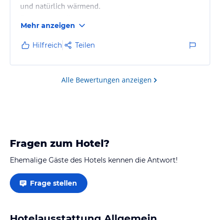
und natürlich wärmend.
Frühstücksbuffet hervorragend: frisch gepresster
Mehr anzeigen
Orangenschaft, Omlett wie von uns gewünscht am
Buffet frisch gemacht.
Hilfreich
Teilen
Personal sehr freundlich und zuvorkommend.
Können das Hotel zu 100% weiterempfehlen.
Alle Bewertungen anzeigen
Fragen zum Hotel?
Ehemalige Gäste des Hotels kennen die Antwort!
Frage stellen
Hotelausstattung Allgemein