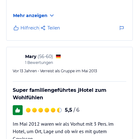
Das Zimmer war "notdürftig" bewohnbar.
Mehr anzeigen
Einzig das Frühstück war an dem Hotel klasse.
Hilfreich
Teilen
Der Check out verlief dann ähnlich wie der Check in.
Die Rechnung wurde einfach auf den Tisch
geschmießen...schnell bezahlen. Das es so und soviel
ausmacht....kein Wort davon. Kein Danke, garnichts.
Mary
(
56-60
)
Das Personal könnte etwas freundlicher sein an der
1
Bewertungen
Rezeption.
Vor 13 Jahren • Verreist als Gruppe im Mai 2013
Super familiengeführtes jHotel zum
Wohlfühlen
5,5
/ 6
Im Mai 2012 waren wir als Vorhut mit 3 Pers. im
Hotel, um Ort, Lage und ob wir es mit gutem
Gewissen