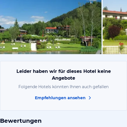
vom Hotelie
Leider haben wir für dieses Hotel keine
Angebote
Folgende Hotels könnten Ihnen auch gefallen
Empfehlungen ansehen
Bewertungen