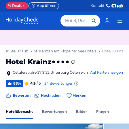
%
Deals
App öffnen
Kontakt
Hotel, Reiseziel
einer See Urlaub
St. Kanzian am Klopeiner See Hotels
Hotel Krainz
Hotel Krainz
Ostuferstraße 27 9122 Unterburg Österreich
Auf Karte anzeigen
34
Bewertungen
88%
4,9
/ 6
Bewerten
Hochladen
Merken
Hotelübersicht
Bewertungen
Bilder
Fragen